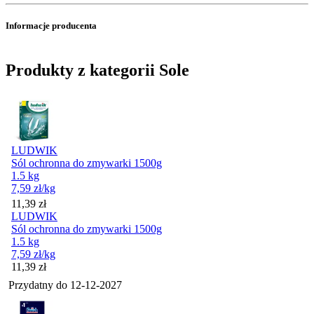
Informacje producenta
Produkty z kategorii Sole
LUDWIK
Sól ochronna do zmywarki 1500g
1.5 kg
7,59
zł
/kg
Cena
11,39
zł
LUDWIK
Sól ochronna do zmywarki 1500g
1.5 kg
7,59
zł
/kg
Cena
11,39
zł
Przydatny do
12-12-2027