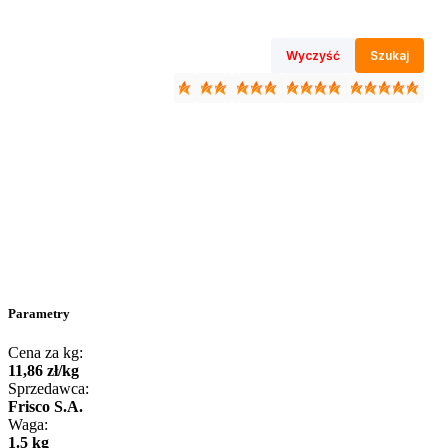
Wyczyść
Szukaj
Parametry
Cena za kg:
11
,
86
zł
/
kg
Sprzedawca:
Frisco S.A.
Waga:
1.5 kg