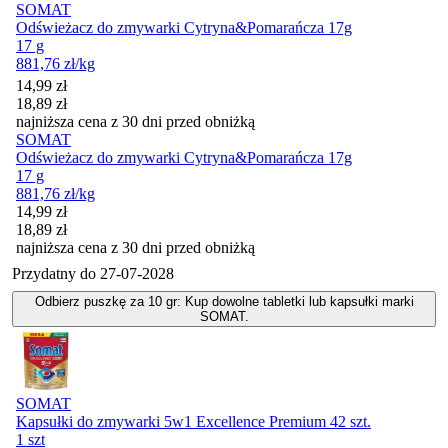
SOMAT
Odświeżacz do zmywarki Cytryna&Pomarańcza 17g
17 g
881,76
zł
/kg
Cena promocyjna
14,99
zł
18,89
zł
najniższa cena z 30 dni przed obniżką
SOMAT
Odświeżacz do zmywarki Cytryna&Pomarańcza 17g
17 g
881,76
zł
/kg
Cena promocyjna
14,99
zł
18,89
zł
najniższa cena z 30 dni przed obniżką
Przydatny do
27-07-2028
Odbierz puszkę za 10 gr: Kup dowolne tabletki lub kapsułki marki
SOMAT.
SOMAT
Kapsułki do zmywarki 5w1 Excellence Premium 42 szt.
1 szt