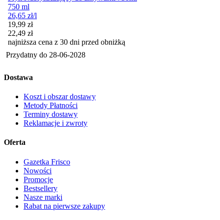
750 ml
26,65
zł
/l
Cena promocyjna
19,99
zł
22,49
zł
najniższa cena z 30 dni przed obniżką
Przydatny do
28-06-2028
Dostawa
Koszt i obszar dostawy
Metody Płatności
Terminy dostawy
Reklamacje i zwroty
Oferta
Gazetka Frisco
Nowości
Promocje
Bestsellery
Nasze marki
Rabat na pierwsze zakupy