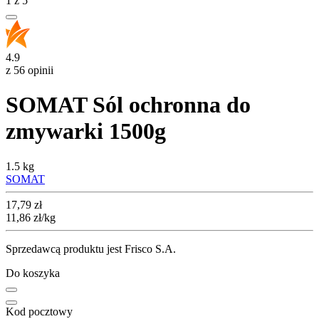
1
z
5
4.9
z 56 opinii
SOMAT Sól ochronna do
zmywarki 1500g
1.5 kg
SOMAT
Cena
17,79
zł
11,86
zł
/kg
Sprzedawcą produktu jest Frisco S.A.
Do koszyka
Kod pocztowy