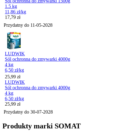
Sól ochronna do zmywarki 1500g
1.5 kg
11,86
zł
/kg
Cena
17,79
zł
Przydatny do
11-05-2028
LUDWIK
Sól ochronna do zmywarki 4000g
4 kg
6,50
zł
/kg
Cena
25,99
zł
LUDWIK
Sól ochronna do zmywarki 4000g
4 kg
6,50
zł
/kg
Cena
25,99
zł
Przydatny do
30-07-2028
Produkty marki SOMAT