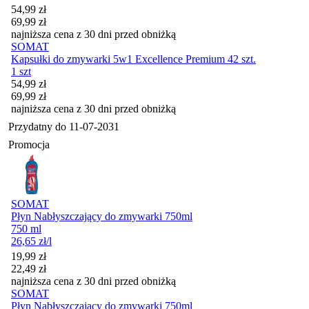
Cena promocyjna
54,99
zł
69,99
zł
najniższa cena z 30 dni przed obniżką
SOMAT
Kapsułki do zmywarki 5w1 Excellence Premium 42 szt.
1 szt
Cena promocyjna
54,99
zł
69,99
zł
najniższa cena z 30 dni przed obniżką
Przydatny do
11-07-2031
Promocja
SOMAT
Płyn Nabłyszczający do zmywarki 750ml
750 ml
26,65
zł
/l
Cena promocyjna
19,99
zł
22,49
zł
najniższa cena z 30 dni przed obniżką
SOMAT
Płyn Nabłyszczający do zmywarki 750ml