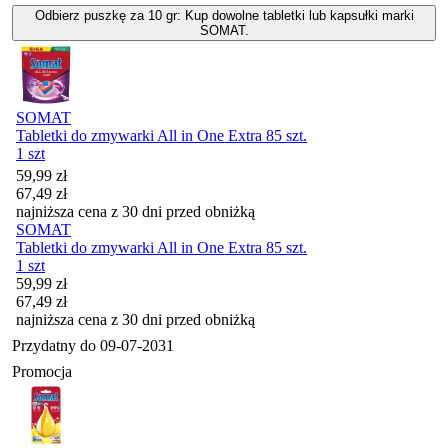
Odbierz puszkę za 10 gr: Kup dowolne tabletki lub kapsułki marki
SOMAT.
SOMAT
Tabletki do zmywarki All in One Extra 85 szt.
1 szt
Cena promocyjna
59,99
zł
67,49
zł
najniższa cena z 30 dni przed obniżką
SOMAT
Tabletki do zmywarki All in One Extra 85 szt.
1 szt
Cena promocyjna
59,99
zł
67,49
zł
najniższa cena z 30 dni przed obniżką
Przydatny do
09-07-2031
Promocja