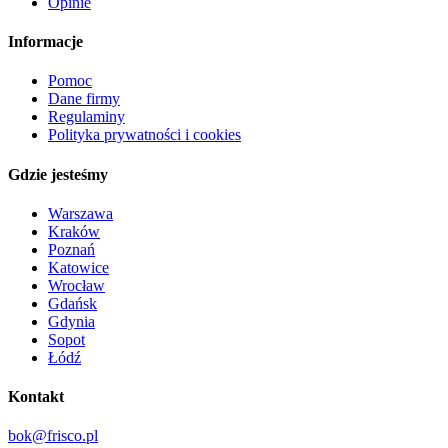
Opinie
Informacje
Pomoc
Dane firmy
Regulaminy
Polityka prywatności i cookies
Gdzie jesteśmy
Warszawa
Kraków
Poznań
Katowice
Wrocław
Gdańsk
Gdynia
Sopot
Łódź
Kontakt
bok@frisco.pl