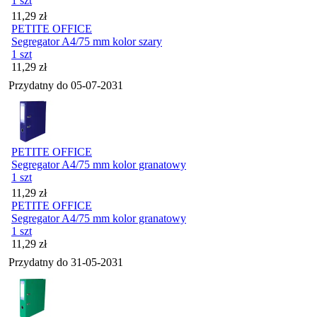
1 szt
Cena
11,29
zł
PETITE OFFICE
Segregator A4/75 mm kolor szary
1 szt
Cena
11,29
zł
Przydatny do
05-07-2031
PETITE OFFICE
Segregator A4/75 mm kolor granatowy
1 szt
Cena
11,29
zł
PETITE OFFICE
Segregator A4/75 mm kolor granatowy
1 szt
Cena
11,29
zł
Przydatny do
31-05-2031