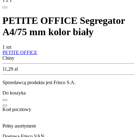
1
z
1
PETITE OFFICE Segregator
A4/75 mm kolor biały
1 szt
PETITE OFFICE
Chiny
Cena
11,29
zł
Sprzedawcą produktu jest Frisco S.A.
Do koszyka
Kod pocztowy
Pełny asortyment
Dostawa Frisco VAN