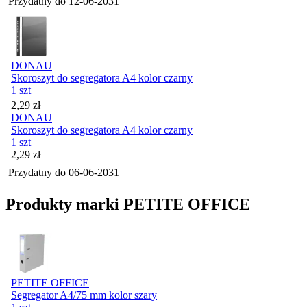
Przydatny do
12-06-2031
DONAU
Skoroszyt do segregatora A4 kolor czarny
1 szt
Cena
2,29
zł
DONAU
Skoroszyt do segregatora A4 kolor czarny
1 szt
Cena
2,29
zł
Przydatny do
06-06-2031
Produkty marki PETITE OFFICE
PETITE OFFICE
Segregator A4/75 mm kolor szary