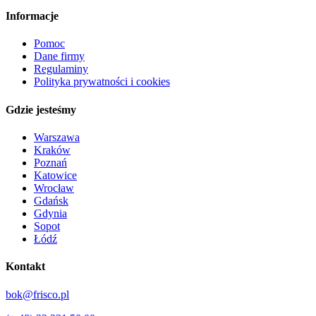
Informacje
Pomoc
Dane firmy
Regulaminy
Polityka prywatności i cookies
Gdzie jesteśmy
Warszawa
Kraków
Poznań
Katowice
Wrocław
Gdańsk
Gdynia
Sopot
Łódź
Kontakt
bok@frisco.pl