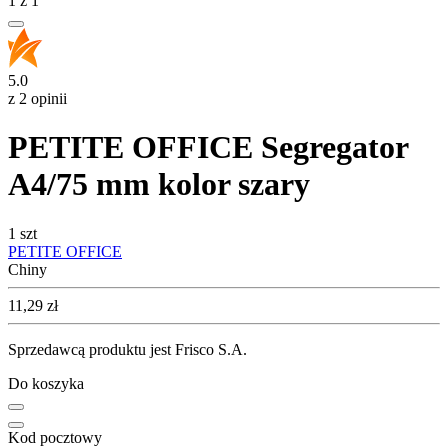
1
z
1
5.0
z 2 opinii
PETITE OFFICE Segregator
A4/75 mm kolor szary
1 szt
PETITE OFFICE
Chiny
Cena
11,29
zł
Sprzedawcą produktu jest Frisco S.A.
Do koszyka
Kod pocztowy