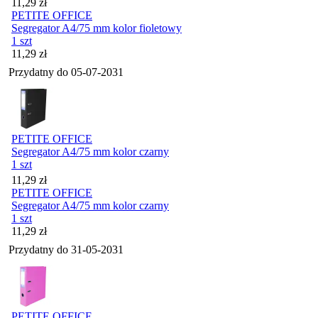
Cena
11,29
zł
PETITE OFFICE
Segregator A4/75 mm kolor fioletowy
1 szt
Cena
11,29
zł
Przydatny do
05-07-2031
PETITE OFFICE
Segregator A4/75 mm kolor czarny
1 szt
Cena
11,29
zł
PETITE OFFICE
Segregator A4/75 mm kolor czarny
1 szt
Cena
11,29
zł
Przydatny do
31-05-2031
PETITE OFFICE