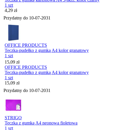
1 szt
Cena
4,29
zł
Przydatny do
10-07-2031
OFFICE PRODUCTS
Teczka-pudełko z gumką A4 kolor granatowy
1 szt
Cena
15,09
zł
OFFICE PRODUCTS
Teczka-pudełko z gumką A4 kolor granatowy
1 szt
Cena
15,09
zł
Przydatny do
10-07-2031
STRIGO
Teczka z gumką A4 neonowa fioletowa
1 szt