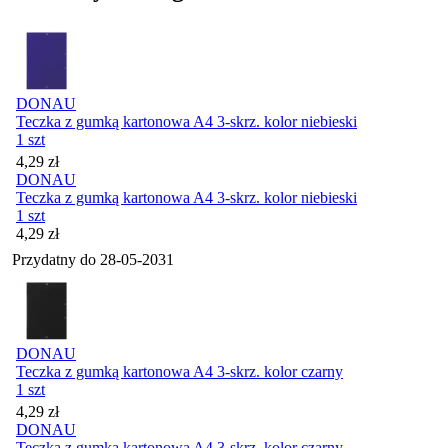
DONAU
Teczka z gumką kartonowa A4 3-skrz. kolor niebieski
1 szt
Cena
4,29
zł
DONAU
Teczka z gumką kartonowa A4 3-skrz. kolor niebieski
1 szt
Cena
4,29
zł
Przydatny do
28-05-2031
DONAU
Teczka z gumką kartonowa A4 3-skrz. kolor czarny
1 szt
Cena
4,29
zł
DONAU
Teczka z gumką kartonowa A4 3-skrz. kolor czarny