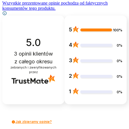
Wszystkie prezentowane opinie pochodzą od faktycznych
konsumentów tego produktu.
5
100%
5.0
4
0%
3
opinii klientów
3
z całego okresu
0%
zebranych i zweryfikowanych
przez
2
0%
1
0%
Jak zbieramy opinie?