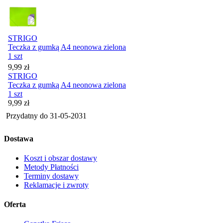
STRIGO
Teczka z gumką A4 neonowa zielona
1 szt
Cena
9,99
zł
STRIGO
Teczka z gumką A4 neonowa zielona
1 szt
Cena
9,99
zł
Przydatny do
31-05-2031
Dostawa
Koszt i obszar dostawy
Metody Płatności
Terminy dostawy
Reklamacje i zwroty
Oferta