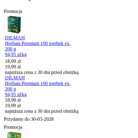
Promocja
DILMAH
Herbata Premium 100 torebek ex.
200 g
94,95
zł
/kg
Cena promocyjna
18,99
zł
19,99
zł
najniższa cena z 30 dni przed obniżką
DILMAH
Herbata Premium 100 torebek ex.
200 g
94,95
zł
/kg
Cena promocyjna
18,99
zł
19,99
zł
najniższa cena z 30 dni przed obniżką
Przydatny do
30-03-2028
Promocja