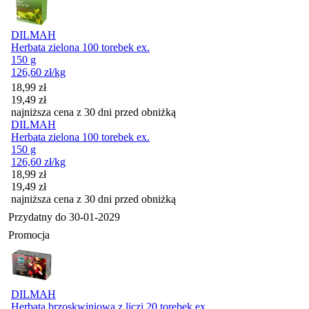
DILMAH
Herbata zielona 100 torebek ex.
150 g
126,60
zł
/kg
Cena promocyjna
18,99
zł
19,49
zł
najniższa cena z 30 dni przed obniżką
DILMAH
Herbata zielona 100 torebek ex.
150 g
126,60
zł
/kg
Cena promocyjna
18,99
zł
19,49
zł
najniższa cena z 30 dni przed obniżką
Przydatny do
30-01-2029
Promocja
DILMAH
Herbata brzoskwiniowa z liczi 20 torebek ex.