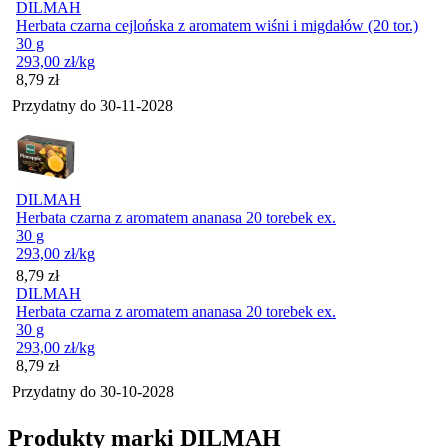
DILMAH
Herbata czarna cejlońska z aromatem wiśni i migdałów (20 tor.)
30 g
293,00
zł
/kg
Cena
8,79
zł
Przydatny do
30-11-2028
DILMAH
Herbata czarna z aromatem ananasa 20 torebek ex.
30 g
293,00
zł
/kg
Cena
8,79
zł
DILMAH
Herbata czarna z aromatem ananasa 20 torebek ex.
30 g
293,00
zł
/kg
Cena
8,79
zł
Przydatny do
30-10-2028
Produkty marki DILMAH