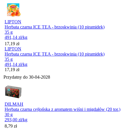
LIPTON
Herbata czarna ICE TEA - brzoskwinia (10 piramidek)
35 g
491,14
zł
/kg
Cena
17,19
zł
LIPTON
Herbata czarna ICE TEA - brzoskwinia (10 piramidek)
35 g
491,14
zł
/kg
Cena
17,19
zł
Przydatny do
30-04-2028
DILMAH
Herbata czarna cejlońska z aromatem wiśni i migdałów (20 tor.)
30 g
293,00
zł
/kg
Cena
8,79
zł