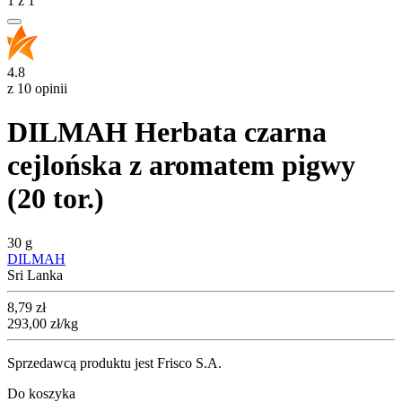
1
z
1
4.8
z 10 opinii
DILMAH Herbata czarna
cejlońska z aromatem pigwy
(20 tor.)
30 g
DILMAH
Sri Lanka
Cena
8,79
zł
293,00
zł
/kg
Sprzedawcą produktu jest Frisco S.A.
Do koszyka