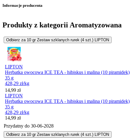
Informacje producenta
Produkty z kategorii Aromatyzowana
Odbierz za 10 gr Zestaw szklanych rurek (4 szt.) LIPTON
LIPTON
Herbatka owocowa ICE TEA - hibiskus i malina (10 piramidek)
35 g
428,29
zł
/kg
Cena
14,99
zł
LIPTON
Herbatka owocowa ICE TEA - hibiskus i malina (10 piramidek)
35 g
428,29
zł
/kg
Cena
14,99
zł
Przydatny do
30-06-2028
Odbierz za 10 gr Zestaw szklanych rurek (4 szt.) LIPTON