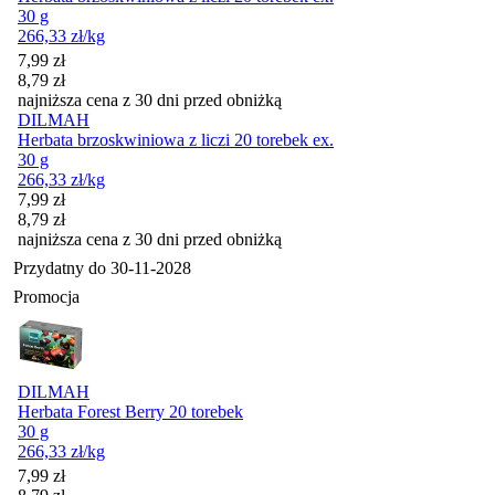
30 g
266,33
zł
/kg
Cena promocyjna
7,99
zł
8,79
zł
najniższa cena z 30 dni przed obniżką
DILMAH
Herbata brzoskwiniowa z liczi 20 torebek ex.
30 g
266,33
zł
/kg
Cena promocyjna
7,99
zł
8,79
zł
najniższa cena z 30 dni przed obniżką
Przydatny do
30-11-2028
Promocja
DILMAH
Herbata Forest Berry 20 torebek
30 g
266,33
zł
/kg
Cena promocyjna
7,99
zł