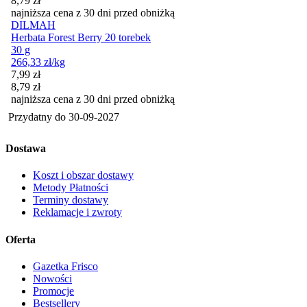
8,79
zł
najniższa cena z 30 dni przed obniżką
DILMAH
Herbata Forest Berry 20 torebek
30 g
266,33
zł
/kg
Cena promocyjna
7,99
zł
8,79
zł
najniższa cena z 30 dni przed obniżką
Przydatny do
30-09-2027
Dostawa
Koszt i obszar dostawy
Metody Płatności
Terminy dostawy
Reklamacje i zwroty
Oferta
Gazetka Frisco
Nowości
Promocje
Bestsellery