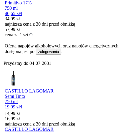
Primitivo 17%
750 ml
46,65
zł
/l
34,99
zł
najniższa cena z 30 dni przed obniżką
57,99
zł
cena za 1 szt.
Oferta napojów alkoholowych oraz napojów energetycznych
dostępna jest po
.
zalogowaniu
Przydatny do
04-07-2031
CASTILLO LAGOMAR
Semi Tinto
750 ml
19,99
zł
/l
Cena promocyjna
14,99
zł
16,99
zł
najniższa cena z 30 dni przed obniżką
CASTILLO LAGOMAR