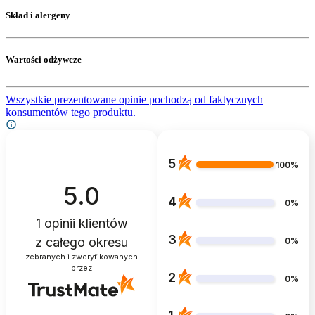
Skład i alergeny
Wartości odżywcze
Wszystkie prezentowane opinie pochodzą od faktycznych
konsumentów tego produktu.
5
100%
5.0
4
0%
1
opinii klientów
3
z całego okresu
0%
zebranych i zweryfikowanych
przez
2
0%