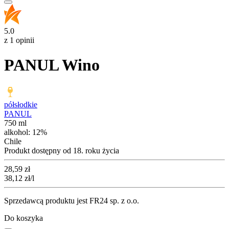
5.0
z 1 opinii
PANUL Wino
półsłodkie
PANUL
750 ml
alkohol:
12%
Chile
Produkt dostępny od 18. roku życia
Cena
28,59
zł
38,12
zł
/l
Sprzedawcą produktu jest FR24 sp. z o.o.
Do koszyka