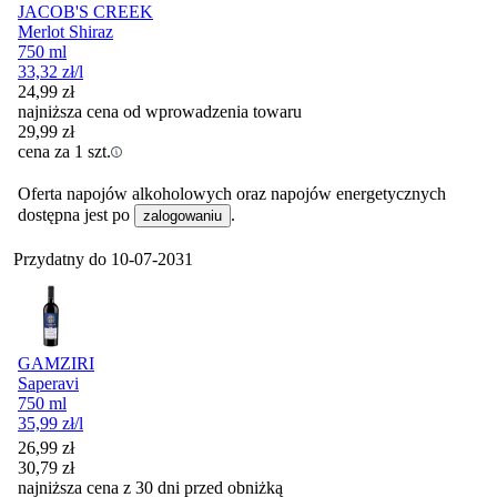
JACOB'S CREEK
Merlot Shiraz
750 ml
33,32
zł
/l
24,99
zł
najniższa cena od wprowadzenia towaru
29,99
zł
cena za 1 szt.
Oferta napojów alkoholowych oraz napojów energetycznych
dostępna jest po
.
zalogowaniu
Przydatny do
10-07-2031
GAMZIRI
Saperavi
750 ml
35,99
zł
/l
Cena promocyjna
26,99
zł
30,79
zł
najniższa cena z 30 dni przed obniżką