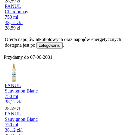
Cena
28,59
zł
PANUL
Chardonnay
750 ml
38,12
zł
/l
Cena
28,59
zł
Oferta napojów alkoholowych oraz napojów energetycznych
dostępna jest po
.
zalogowaniu
Przydatny do
07-06-2031
PANUL
Sauvignon Blanc
750 ml
38,12
zł
/l
Cena
28,59
zł
PANUL
Sauvignon Blanc
750 ml
38,12
zł
/l