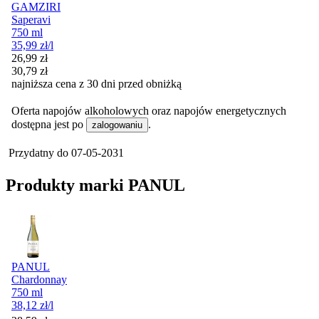
GAMZIRI
Saperavi
750 ml
35,99
zł
/l
Cena promocyjna
26,99
zł
30,79
zł
najniższa cena z 30 dni przed obniżką
Oferta napojów alkoholowych oraz napojów energetycznych
dostępna jest po
.
zalogowaniu
Przydatny do
07-05-2031
Produkty marki PANUL
PANUL
Chardonnay
750 ml
38,12
zł
/l