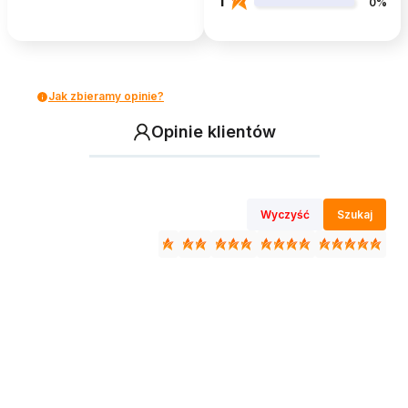
1
0%
Jak zbieramy opinie?
Opinie klientów
Wyczyść
Szukaj