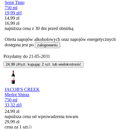
Semi Tinto
750 ml
19,99
zł
/l
Cena promocyjna
14,99
zł
16,99
zł
najniższa cena z 30 dni przed obniżką
Oferta napojów alkoholowych oraz napojów energetycznych
dostępna jest po
.
zalogowaniu
Przydatny do
21-05-2031
24,99
zł/szt. kupując
2
szt.
lub wielokrotność
JACOB'S CREEK
Merlot Shiraz
750 ml
33,32
zł
/l
24,99
zł
najniższa cena od wprowadzenia towaru
29,99
zł
cena za 1 szt.