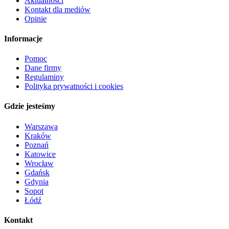
Aktualności
Kontakt dla mediów
Opinie
Informacje
Pomoc
Dane firmy
Regulaminy
Polityka prywatności i cookies
Gdzie jesteśmy
Warszawa
Kraków
Poznań
Katowice
Wrocław
Gdańsk
Gdynia
Sopot
Łódź
Kontakt