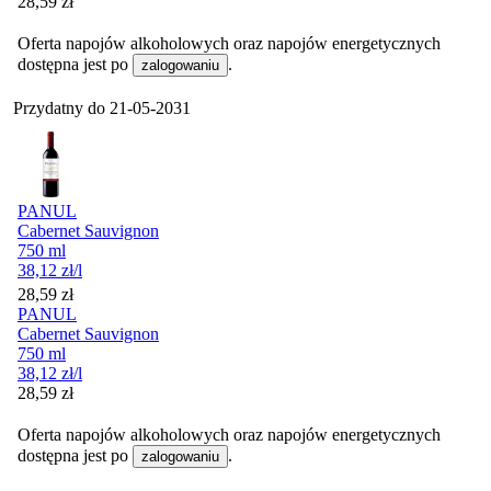
Cena
28,59
zł
Oferta napojów alkoholowych oraz napojów energetycznych
dostępna jest po
.
zalogowaniu
Przydatny do
21-05-2031
PANUL
Cabernet Sauvignon
750 ml
38,12
zł
/l
Cena
28,59
zł
PANUL
Cabernet Sauvignon
750 ml
38,12
zł
/l
Cena
28,59
zł
Oferta napojów alkoholowych oraz napojów energetycznych
dostępna jest po
.
zalogowaniu