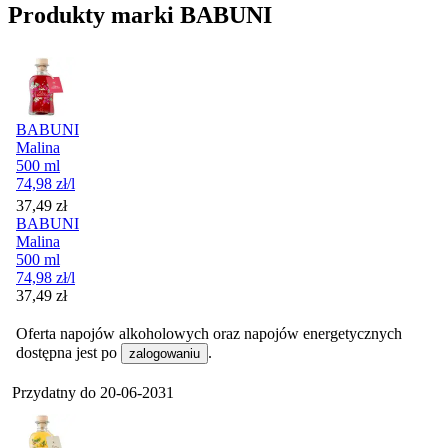
Produkty marki BABUNI
BABUNI
Malina
500 ml
74,98
zł
/l
Cena
37,49
zł
BABUNI
Malina
500 ml
74,98
zł
/l
Cena
37,49
zł
Oferta napojów alkoholowych oraz napojów energetycznych
dostępna jest po
.
zalogowaniu
Przydatny do
20-06-2031