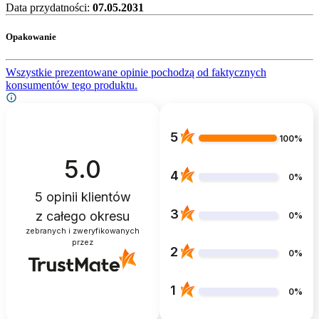
Data przydatności:
07.05.2031
Opakowanie
Wszystkie prezentowane opinie pochodzą od faktycznych
konsumentów tego produktu.
5
100%
5.0
4
0%
5
opinii klientów
3
z całego okresu
0%
zebranych i zweryfikowanych
przez
2
0%
1
0%