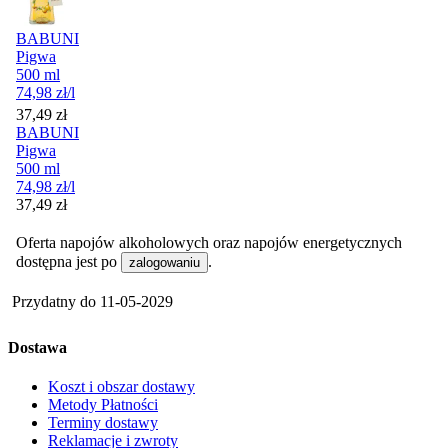
BABUNI
Pigwa
500 ml
74,98
zł
/l
Cena
37,49
zł
BABUNI
Pigwa
500 ml
74,98
zł
/l
Cena
37,49
zł
Oferta napojów alkoholowych oraz napojów energetycznych
dostępna jest po
.
zalogowaniu
Przydatny do
11-05-2029
Dostawa
Koszt i obszar dostawy
Metody Płatności
Terminy dostawy
Reklamacje i zwroty