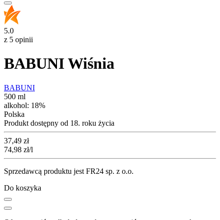
5.0
z 5 opinii
BABUNI Wiśnia
BABUNI
500 ml
alkohol:
18%
Polska
Produkt dostępny od 18. roku życia
Cena
37,49
zł
74,98
zł
/l
Sprzedawcą produktu jest FR24 sp. z o.o.
Do koszyka