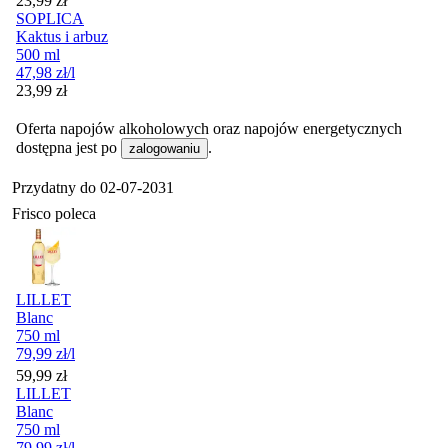
23,99
zł
SOPLICA
Kaktus i arbuz
500 ml
47,98
zł
/l
Cena
23,99
zł
Oferta napojów alkoholowych oraz napojów energetycznych
dostępna jest po
.
zalogowaniu
Przydatny do
02-07-2031
Frisco poleca
LILLET
Blanc
750 ml
79,99
zł
/l
Cena
59,99
zł
LILLET
Blanc
750 ml
79,99
zł
/l