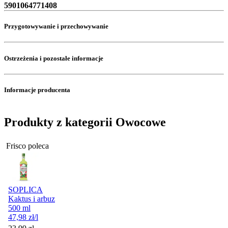
5901064771408
Przygotowywanie i przechowywanie
Ostrzeżenia i pozostałe informacje
Informacje producenta
Produkty z kategorii Owocowe
Frisco poleca
SOPLICA
Kaktus i arbuz
500 ml
47,98
zł
/l
Cena