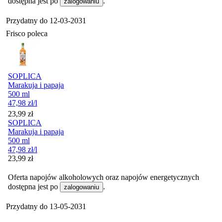
dostępna jest po
.
zalogowaniu
Przydatny do
12-03-2031
Frisco poleca
SOPLICA
Marakuja i papaja
500 ml
47,98
zł
/l
Cena
23,99
zł
SOPLICA
Marakuja i papaja
500 ml
47,98
zł
/l
Cena
23,99
zł
Oferta napojów alkoholowych oraz napojów energetycznych
dostępna jest po
.
zalogowaniu
Przydatny do
13-05-2031