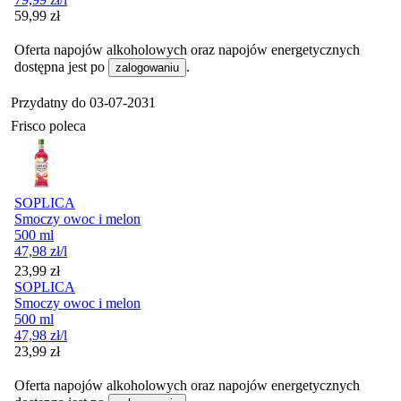
Cena
59,99
zł
Oferta napojów alkoholowych oraz napojów energetycznych
dostępna jest po
.
zalogowaniu
Przydatny do
03-07-2031
Frisco poleca
SOPLICA
Smoczy owoc i melon
500 ml
47,98
zł
/l
Cena
23,99
zł
SOPLICA
Smoczy owoc i melon
500 ml
47,98
zł
/l
Cena
23,99
zł
Oferta napojów alkoholowych oraz napojów energetycznych