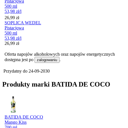
Pistacjowa
500 ml
53,98
zł
/l
Cena
26,99
zł
SOPLICA WEDEL
Pistacjowa
500 ml
53,98
zł
/l
Cena
26,99
zł
Oferta napojów alkoholowych oraz napojów energetycznych
dostępna jest po
.
zalogowaniu
Przydatny do
24-09-2030
Produkty marki BATIDA DE COCO
BATIDA DE COCO
Mango Kiss
700 ml