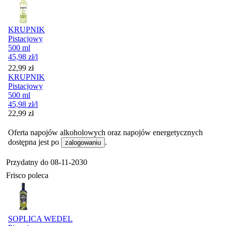
KRUPNIK
Pistacjowy
500 ml
45,98
zł
/l
Cena
22,99
zł
KRUPNIK
Pistacjowy
500 ml
45,98
zł
/l
Cena
22,99
zł
Oferta napojów alkoholowych oraz napojów energetycznych
dostępna jest po
.
zalogowaniu
Przydatny do
08-11-2030
Frisco poleca
SOPLICA WEDEL