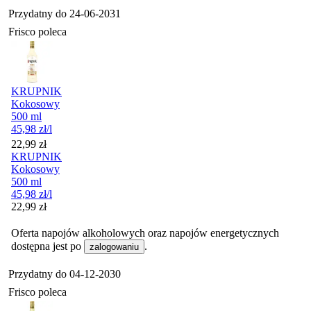
Przydatny do
24-06-2031
Frisco poleca
KRUPNIK
Kokosowy
500 ml
45,98
zł
/l
Cena
22,99
zł
KRUPNIK
Kokosowy
500 ml
45,98
zł
/l
Cena
22,99
zł
Oferta napojów alkoholowych oraz napojów energetycznych
dostępna jest po
.
zalogowaniu
Przydatny do
04-12-2030
Frisco poleca