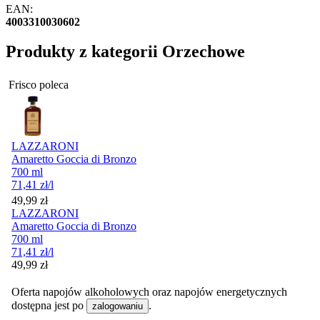
EAN:
4003310030602
Produkty z kategorii Orzechowe
Frisco poleca
LAZZARONI
Amaretto Goccia di Bronzo
700 ml
71,41
zł
/l
Cena
49,99
zł
LAZZARONI
Amaretto Goccia di Bronzo
700 ml
71,41
zł
/l
Cena
49,99
zł
Oferta napojów alkoholowych oraz napojów energetycznych
dostępna jest po
.
zalogowaniu