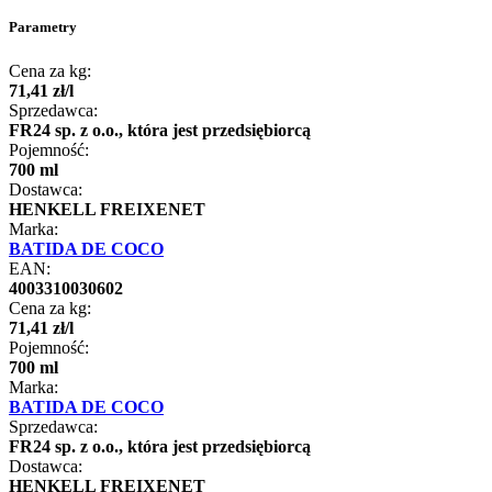
Parametry
Cena za kg:
71
,
41
zł
/
l
Sprzedawca:
FR24 sp. z o.o., która jest przedsiębiorcą
Pojemność:
700 ml
Dostawca:
HENKELL FREIXENET
Marka:
BATIDA DE COCO
EAN:
4003310030602
Cena za kg:
71
,
41
zł
/
l
Pojemność:
700 ml
Marka:
BATIDA DE COCO
Sprzedawca:
FR24 sp. z o.o., która jest przedsiębiorcą
Dostawca:
HENKELL FREIXENET