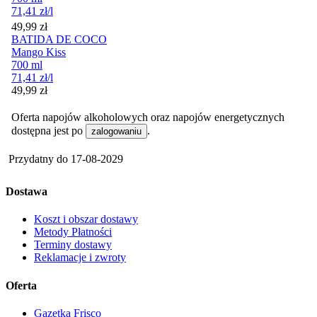
71,41
zł
/l
Cena
49,99
zł
BATIDA DE COCO
Mango Kiss
700 ml
71,41
zł
/l
Cena
49,99
zł
Oferta napojów alkoholowych oraz napojów energetycznych
dostępna jest po
.
zalogowaniu
Przydatny do
17-08-2029
Dostawa
Koszt i obszar dostawy
Metody Płatności
Terminy dostawy
Reklamacje i zwroty
Oferta
Gazetka Frisco