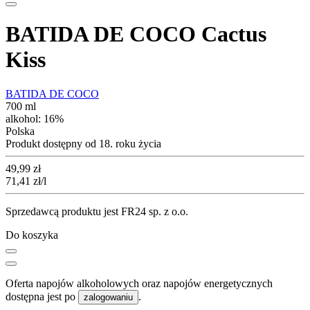
BATIDA DE COCO Cactus
Kiss
BATIDA DE COCO
700 ml
alkohol:
16%
Polska
Produkt dostępny od 18. roku życia
Cena
49,99
zł
71,41
zł
/l
Sprzedawcą produktu jest FR24 sp. z o.o.
Do koszyka
Oferta napojów alkoholowych oraz napojów energetycznych
dostępna jest po
.
zalogowaniu