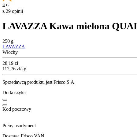
4.9
z 29 opinii
LAVAZZA Kawa mielona QUA
250 g
LAVAZZA
Włochy
Cena
28,19
zł
112,76
zł
/kg
Sprzedawcą produktu jest Frisco S.A.
Do koszyka
Kod pocztowy
Pełny asortyment
Dostawa Frisco VAN