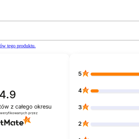
ów tego produktu.
5
4
4.9
ntów
z całego okresu
3
zweryfikowanych przez
2