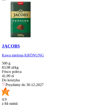
JACOBS
Kawa mielona KRÖNUNG
500 g
83,98
zł
/kg
Frisco poleca
Cena
41,99
zł
Do koszyka
Przydatny do
30-12-2027
4.9
z 84 opinii