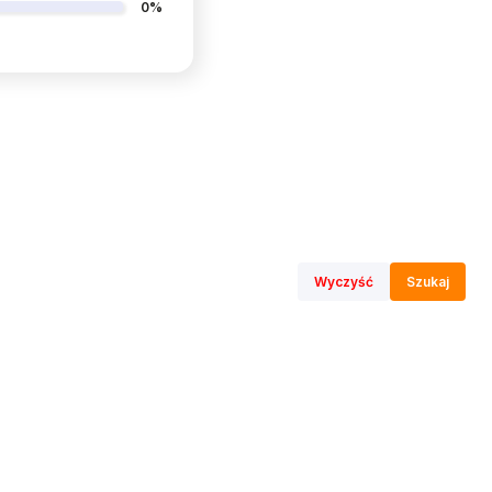
0%
Wyczyść
Szukaj