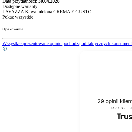
Data przydatności:
30.04.2028
Dostępne warianty
LAVAZZA Kawa mielona CREMA E GUSTO
Pokaż wszystkie
Opakowanie
Wszystkie prezentowane opinie pochodzą od faktycznych konsument
29
opinii klie
zebranych i 