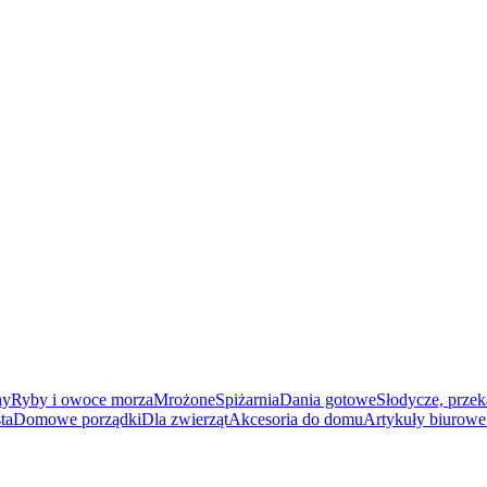
ny
Ryby i owoce morza
Mrożone
Spiżarnia
Dania gotowe
Słodycze, przek
ta
Domowe porządki
Dla zwierząt
Akcesoria do domu
Artykuły biurowe 