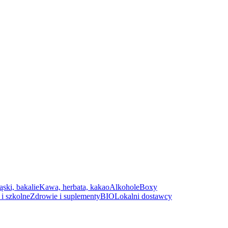
ąski, bakalie
Kawa, herbata, kakao
Alkohole
Boxy
i szkolne
Zdrowie i suplementy
BIO
Lokalni dostawcy