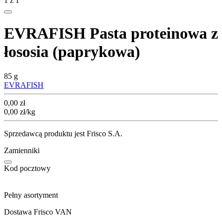
1
z
1
EVRAFISH Pasta proteinowa z
łososia (paprykowa)
85 g
EVRAFISH
Cena
0,00
zł
0,00
zł
/kg
Sprzedawcą produktu jest Frisco S.A.
Zamienniki
Kod pocztowy
Pełny asortyment
Dostawa Frisco VAN