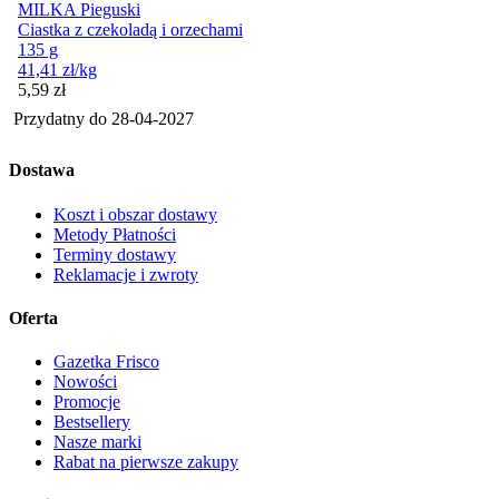
MILKA Pieguski
Ciastka z czekoladą i orzechami
135 g
41,41
zł
/kg
Cena
5,59
zł
Przydatny do
28-04-2027
Dostawa
Koszt i obszar dostawy
Metody Płatności
Terminy dostawy
Reklamacje i zwroty
Oferta
Gazetka Frisco
Nowości
Promocje
Bestsellery
Nasze marki
Rabat na pierwsze zakupy