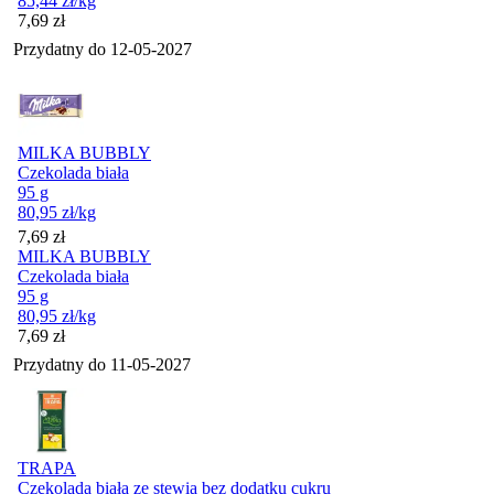
85,44
zł
/kg
Cena
7,69
zł
Przydatny do
12-05-2027
MILKA BUBBLY
Czekolada biała
95 g
80,95
zł
/kg
Cena
7,69
zł
MILKA BUBBLY
Czekolada biała
95 g
80,95
zł
/kg
Cena
7,69
zł
Przydatny do
11-05-2027
TRAPA
Czekolada biała ze stewią bez dodatku cukru