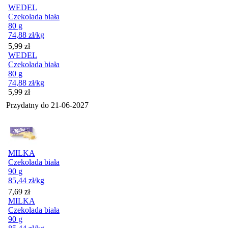
WEDEL
Czekolada biała
80 g
74,88
zł
/kg
Cena
5,99
zł
WEDEL
Czekolada biała
80 g
74,88
zł
/kg
Cena
5,99
zł
Przydatny do
21-06-2027
MILKA
Czekolada biała
90 g
85,44
zł
/kg
Cena
7,69
zł
MILKA
Czekolada biała
90 g