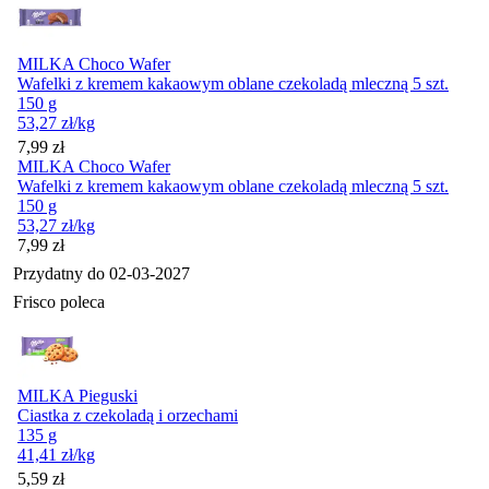
MILKA Choco Wafer
Wafelki z kremem kakaowym oblane czekoladą mleczną 5 szt.
150 g
53,27
zł
/kg
Cena
7,99
zł
MILKA Choco Wafer
Wafelki z kremem kakaowym oblane czekoladą mleczną 5 szt.
150 g
53,27
zł
/kg
Cena
7,99
zł
Przydatny do
02-03-2027
Frisco poleca
MILKA Pieguski
Ciastka z czekoladą i orzechami
135 g
41,41
zł
/kg
Cena
5,59
zł