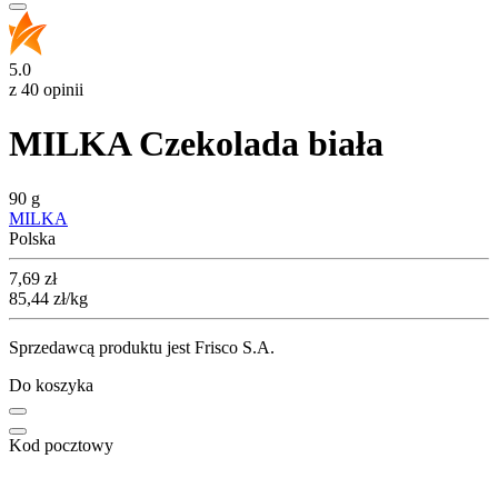
5.0
z 40 opinii
MILKA Czekolada biała
90 g
MILKA
Polska
Cena
7,69
zł
85,44
zł
/kg
Sprzedawcą produktu jest Frisco S.A.
Do koszyka
Kod pocztowy