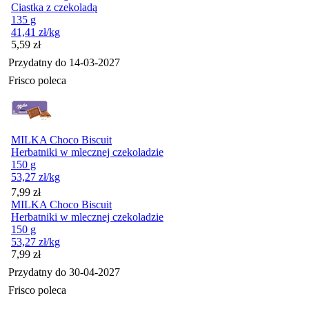
Ciastka z czekoladą
135 g
41,41
zł
/kg
Cena
5,59
zł
Przydatny do
14-03-2027
Frisco poleca
MILKA Choco Biscuit
Herbatniki w mlecznej czekoladzie
150 g
53,27
zł
/kg
Cena
7,99
zł
MILKA Choco Biscuit
Herbatniki w mlecznej czekoladzie
150 g
53,27
zł
/kg
Cena
7,99
zł
Przydatny do
30-04-2027
Frisco poleca