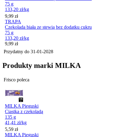
75 g
133,20
zł
/kg
Cena
9,99
zł
TRAPA
Czekolada biała ze stewią bez dodatku cukru
75 g
133,20
zł
/kg
Cena
9,99
zł
Przydatny do
31-01-2028
Produkty marki MILKA
Frisco poleca
MILKA Pieguski
Ciastka z czekoladą
135 g
41,41
zł
/kg
Cena
5,59
zł
MILKA Pieguski