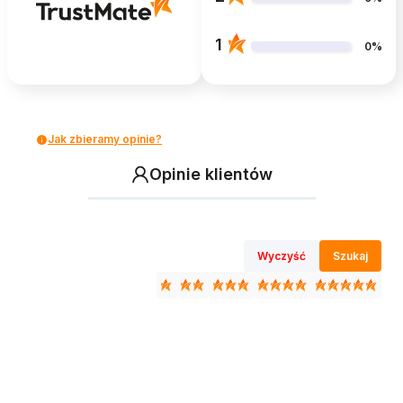
1
0%
Jak zbieramy opinie?
Opinie klientów
Wyczyść
Szukaj