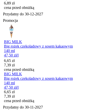
6,89
zł
cena przed obniżką
Przydatny do
30-12-2027
Promocja
BIG MILK
Big rożek czekoladowy z sosem kakaowym
140 ml
47,50
zł
/l
Cena promocyjna
6,65
zł
7,39
zł
cena przed obniżką
BIG MILK
Big rożek czekoladowy z sosem kakaowym
140 ml
47,50
zł
/l
Cena promocyjna
6,65
zł
7,39
zł
cena przed obniżką
Przydatny do
30-11-2027