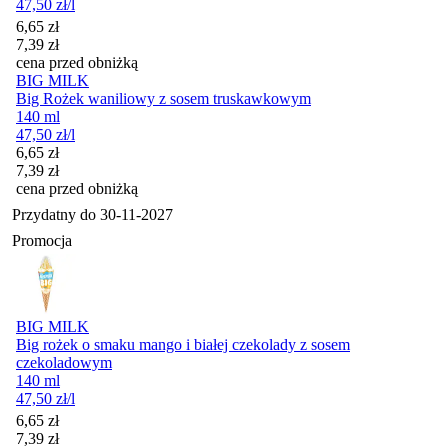
47,50
zł
/l
Cena promocyjna
6,65
zł
7,39
zł
cena przed obniżką
BIG MILK
Big Rożek waniliowy z sosem truskawkowym
140 ml
47,50
zł
/l
Cena promocyjna
6,65
zł
7,39
zł
cena przed obniżką
Przydatny do
30-11-2027
Promocja
BIG MILK
Big rożek o smaku mango i białej czekolady z sosem
czekoladowym
140 ml
47,50
zł
/l
Cena promocyjna
6,65
zł
7,39
zł