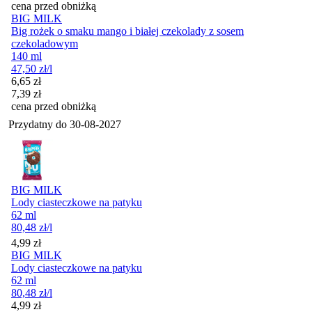
cena przed obniżką
BIG MILK
Big rożek o smaku mango i białej czekolady z sosem
czekoladowym
140 ml
47,50
zł
/l
Cena promocyjna
6,65
zł
7,39
zł
cena przed obniżką
Przydatny do
30-08-2027
BIG MILK
Lody ciasteczkowe na patyku
62 ml
80,48
zł
/l
Cena
4,99
zł
BIG MILK
Lody ciasteczkowe na patyku
62 ml
80,48
zł
/l
Cena
4,99
zł