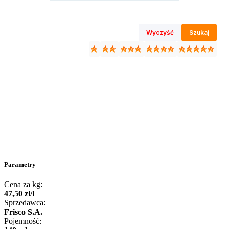
Wyczyść
Szukaj
Parametry
Cena za kg:
47
,
50
zł
/
l
Sprzedawca:
Frisco S.A.
Pojemność: