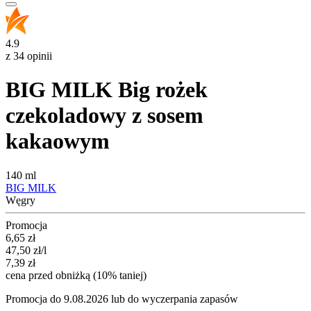
4.9
z 34 opinii
BIG MILK Big rożek
czekoladowy z sosem
kakaowym
140 ml
BIG MILK
Węgry
Promocja
Cena promocyjna
6,65
zł
47,50
zł
/l
7,39
zł
cena przed obniżką (10% taniej)
Promocja do 9.08.2026 lub do wyczerpania zapasów