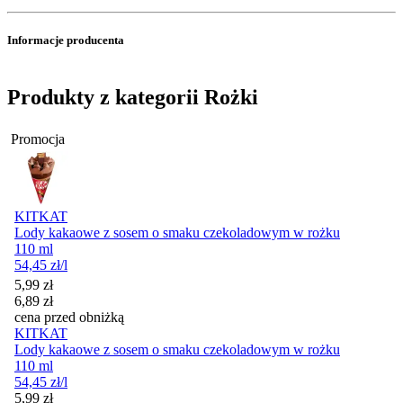
Informacje producenta
Produkty z kategorii Rożki
Promocja
KITKAT
Lody kakaowe z sosem o smaku czekoladowym w rożku
110 ml
54,45
zł
/l
Cena promocyjna
5,99
zł
6,89
zł
cena przed obniżką
KITKAT
Lody kakaowe z sosem o smaku czekoladowym w rożku
110 ml
54,45
zł
/l
Cena promocyjna
5,99
zł