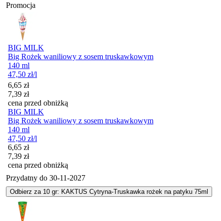
Promocja
BIG MILK
Big Rożek waniliowy z sosem truskawkowym
140 ml
47,50
zł
/l
Cena promocyjna
6,65
zł
7,39
zł
cena przed obniżką
BIG MILK
Big Rożek waniliowy z sosem truskawkowym
140 ml
47,50
zł
/l
Cena promocyjna
6,65
zł
7,39
zł
cena przed obniżką
Przydatny do
30-11-2027
Odbierz za 10 gr: KAKTUS Cytryna-Truskawka rożek na patyku 75ml