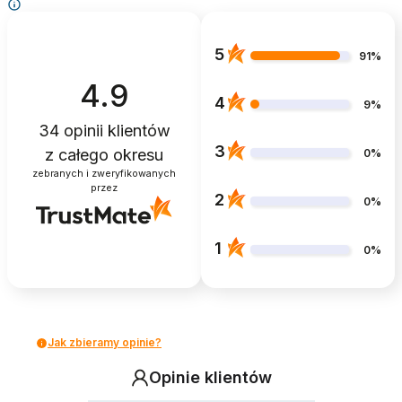
5
91%
4.9
4
9%
34
opinii klientów
3
z całego okresu
0%
zebranych i zweryfikowanych
przez
2
0%
1
0%
Jak zbieramy opinie?
Opinie klientów