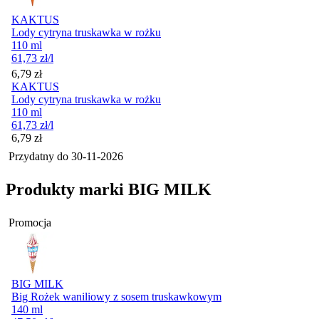
KAKTUS
Lody cytryna truskawka w rożku
110 ml
61,73
zł
/l
Cena
6,79
zł
KAKTUS
Lody cytryna truskawka w rożku
110 ml
61,73
zł
/l
Cena
6,79
zł
Przydatny do
30-11-2026
Produkty marki BIG MILK
Promocja
BIG MILK
Big Rożek waniliowy z sosem truskawkowym
140 ml