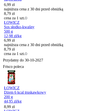
6,99
zł
najniższa cena z 30 dni przed obniżką
8,79
zł
cena za 1 szt.
ŁOWICZ
Sos słodko-kwaśny
500 g
12,98
zł
/kg
6,99
zł
najniższa cena z 30 dni przed obniżką
8,79
zł
cena za 1 szt.
Przydatny do
30-10-2027
Frisco poleca
ŁOWICZ
Dżem 6 kcal truskawkowy
200 g
44,95
zł
/kg
Cena
8,99
zł