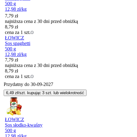
500 g
12,98
zł
/kg
7,79
zł
najniższa cena z 30 dni przed obniżką
8,79
zł
cena za 1 szt.
ŁOWICZ
Sos spaghetti
500 g
12,98
zł
/kg
7,79
zł
najniższa cena z 30 dni przed obniżką
8,79
zł
cena za 1 szt.
Przydatny do
30-09-2027
6,49
zł/szt. kupując
3
szt.
lub wielokrotność
ŁOWICZ
Sos słodko-kwaśny
500 g
12,98
zł
/kg