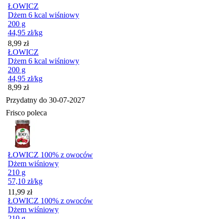
ŁOWICZ
Dżem 6 kcal wiśniowy
200 g
44,95
zł
/kg
Cena
8,99
zł
ŁOWICZ
Dżem 6 kcal wiśniowy
200 g
44,95
zł
/kg
Cena
8,99
zł
Przydatny do
30-07-2027
Frisco poleca
ŁOWICZ 100% z owoców
Dżem wiśniowy
210 g
57,10
zł
/kg
Cena
11,99
zł
ŁOWICZ 100% z owoców
Dżem wiśniowy
210 g