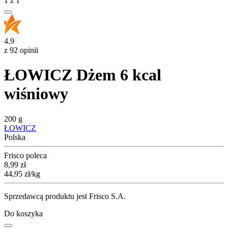
1
z
1
4.9
z 92 opinii
ŁOWICZ Dżem 6 kcal
wiśniowy
200 g
ŁOWICZ
Polska
Frisco poleca
Cena
8,99
zł
44,95
zł
/kg
Sprzedawcą produktu jest Frisco S.A.
Do koszyka