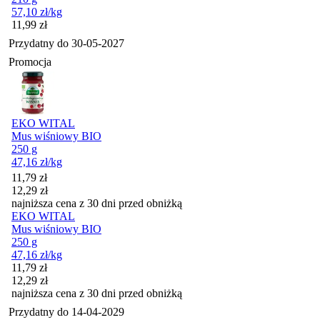
57,10
zł
/kg
Cena
11,99
zł
Przydatny do
30-05-2027
Promocja
EKO WITAL
Mus wiśniowy BIO
250 g
47,16
zł
/kg
Cena promocyjna
11,79
zł
12,29
zł
najniższa cena z 30 dni przed obniżką
EKO WITAL
Mus wiśniowy BIO
250 g
47,16
zł
/kg
Cena promocyjna
11,79
zł
12,29
zł
najniższa cena z 30 dni przed obniżką
Przydatny do
14-04-2029