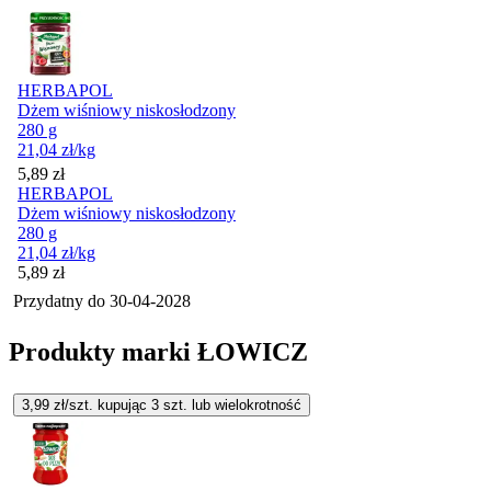
HERBAPOL
Dżem wiśniowy niskosłodzony
280 g
21,04
zł
/kg
Cena
5,89
zł
HERBAPOL
Dżem wiśniowy niskosłodzony
280 g
21,04
zł
/kg
Cena
5,89
zł
Przydatny do
30-04-2028
Produkty marki ŁOWICZ
3,99
zł/szt. kupując
3
szt.
lub wielokrotność