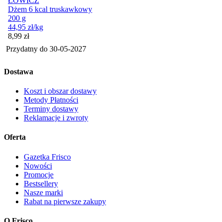
ŁOWICZ
Dżem 6 kcal truskawkowy
200 g
44,95
zł
/kg
Cena
8,99
zł
Przydatny do
30-05-2027
Dostawa
Koszt i obszar dostawy
Metody Płatności
Terminy dostawy
Reklamacje i zwroty
Oferta
Gazetka Frisco
Nowości
Promocje
Bestsellery
Nasze marki
Rabat na pierwsze zakupy
O Frisco