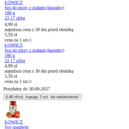
ŁOWICZ
Sos do pizzy z ziołami (łagodny)
180 g
22,17
zł
/kg
4,99
zł
najniższa cena z 30 dni przed obniżką
5,59
zł
cena za 1 szt.
ŁOWICZ
Sos do pizzy z ziołami (łagodny)
180 g
22,17
zł
/kg
4,99
zł
najniższa cena z 30 dni przed obniżką
5,59
zł
cena za 1 szt.
Przydatny do
30-09-2027
6,49
zł/szt. kupując
3
szt.
lub wielokrotność
ŁOWICZ
Sos spaghetti