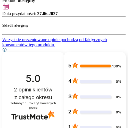
Produkt
dostępny
Data przydatności:
27.06.2027
Skład i alergeny
Wszystkie prezentowane opinie pochodzą od faktycznych
konsumentów tego produktu.
5
100%
5.0
4
0%
2
opinii klientów
3
z całego okresu
0%
zebranych i zweryfikowanych
przez
2
0%
1
0%