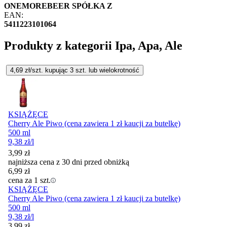
ONEMOREBEER SPÓŁKA Z
EAN:
5411223101064
Produkty z kategorii Ipa, Apa, Ale
4,69
zł/szt. kupując
3
szt.
lub wielokrotność
KSIĄŻĘCE
Cherry Ale Piwo (cena zawiera 1 zł kaucji za butelkę)
500 ml
9,38
zł
/l
3,99
zł
najniższa cena z 30 dni przed obniżką
6,99
zł
cena za 1 szt.
KSIĄŻĘCE
Cherry Ale Piwo (cena zawiera 1 zł kaucji za butelkę)
500 ml
9,38
zł
/l
3,99
zł