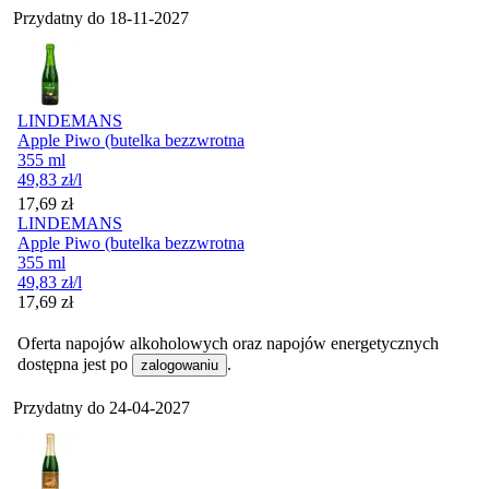
Przydatny do
18-11-2027
LINDEMANS
Apple Piwo (butelka bezzwrotna
355 ml
49,83
zł
/l
Cena
17,69
zł
LINDEMANS
Apple Piwo (butelka bezzwrotna
355 ml
49,83
zł
/l
Cena
17,69
zł
Oferta napojów alkoholowych oraz napojów energetycznych
dostępna jest po
.
zalogowaniu
Przydatny do
24-04-2027