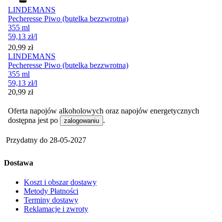
LINDEMANS
Pecheresse Piwo (butelka bezzwrotna)
355 ml
59,13
zł
/l
Cena
20,99
zł
LINDEMANS
Pecheresse Piwo (butelka bezzwrotna)
355 ml
59,13
zł
/l
Cena
20,99
zł
Oferta napojów alkoholowych oraz napojów energetycznych
dostępna jest po
.
zalogowaniu
Przydatny do
28-05-2027
Dostawa
Koszt i obszar dostawy
Metody Płatności
Terminy dostawy
Reklamacje i zwroty