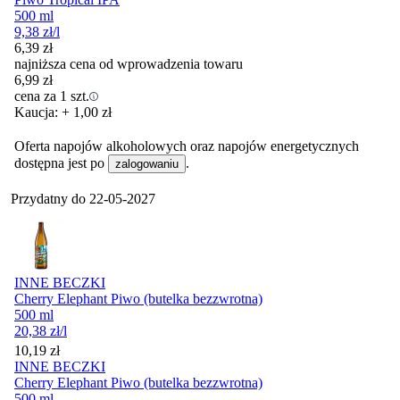
500 ml
9,38
zł
/l
6,39
zł
najniższa cena od wprowadzenia towaru
6,99
zł
cena za 1 szt.
Kaucja: + 1,00 zł
Oferta napojów alkoholowych oraz napojów energetycznych
dostępna jest po
.
zalogowaniu
Przydatny do
22-05-2027
INNE BECZKI
Cherry Elephant Piwo (butelka bezzwrotna)
500 ml
20,38
zł
/l
Cena
10,19
zł
INNE BECZKI
Cherry Elephant Piwo (butelka bezzwrotna)
500 ml