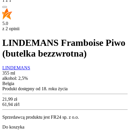
1
z
1
5.0
z 2 opinii
LINDEMANS Framboise Piwo
(butelka bezzwrotna)
LINDEMANS
355 ml
alkohol:
2,5%
Belgia
Produkt dostępny od 18. roku życia
Cena
21,99
zł
61,94
zł
/l
Sprzedawcą produktu jest FR24 sp. z o.o.
Do koszyka