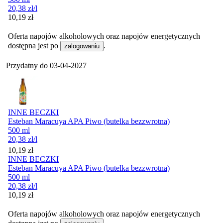
20,38
zł
/l
Cena
10,19
zł
Oferta napojów alkoholowych oraz napojów energetycznych
dostępna jest po
.
zalogowaniu
Przydatny do
03-04-2027
INNE BECZKI
Esteban Maracuya APA Piwo (butelka bezzwrotna)
500 ml
20,38
zł
/l
Cena
10,19
zł
INNE BECZKI
Esteban Maracuya APA Piwo (butelka bezzwrotna)
500 ml
20,38
zł
/l
Cena
10,19
zł
Oferta napojów alkoholowych oraz napojów energetycznych