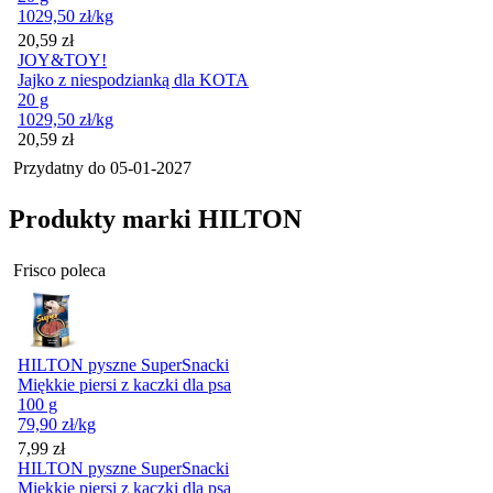
1029,50
zł
/kg
Cena
20,59
zł
JOY&TOY!
Jajko z niespodzianką dla KOTA
20 g
1029,50
zł
/kg
Cena
20,59
zł
Przydatny do
05-01-2027
Produkty marki HILTON
Frisco poleca
HILTON pyszne SuperSnacki
Miękkie piersi z kaczki dla psa
100 g
79,90
zł
/kg
Cena
7,99
zł
HILTON pyszne SuperSnacki
Miękkie piersi z kaczki dla psa