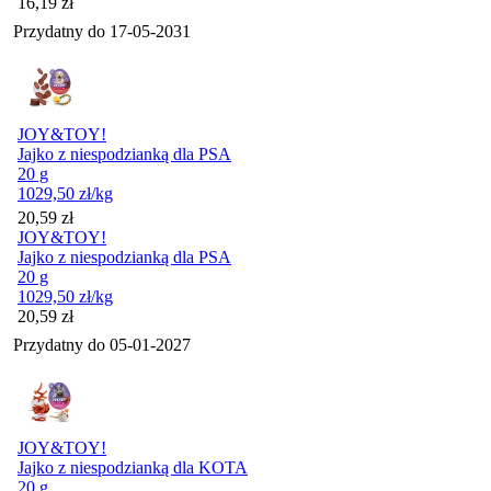
Cena
16,19
zł
Przydatny do
17-05-2031
JOY&TOY!
Jajko z niespodzianką dla PSA
20 g
1029,50
zł
/kg
Cena
20,59
zł
JOY&TOY!
Jajko z niespodzianką dla PSA
20 g
1029,50
zł
/kg
Cena
20,59
zł
Przydatny do
05-01-2027
JOY&TOY!
Jajko z niespodzianką dla KOTA
20 g