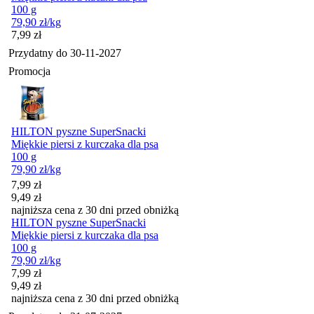
100 g
79,90
zł
/kg
Cena
7,99
zł
Przydatny do
30-11-2027
Promocja
HILTON pyszne SuperSnacki
Miękkie piersi z kurczaka dla psa
100 g
79,90
zł
/kg
Cena promocyjna
7,99
zł
9,49
zł
najniższa cena z 30 dni przed obniżką
HILTON pyszne SuperSnacki
Miękkie piersi z kurczaka dla psa
100 g
79,90
zł
/kg
Cena promocyjna
7,99
zł
9,49
zł
najniższa cena z 30 dni przed obniżką