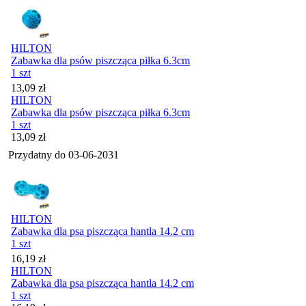
HILTON
Zabawka dla psów piszcząca piłka 6.3cm
1 szt
Cena
13,09
zł
HILTON
Zabawka dla psów piszcząca piłka 6.3cm
1 szt
Cena
13,09
zł
Przydatny do
03-06-2031
HILTON
Zabawka dla psa piszcząca hantla 14.2 cm
1 szt
Cena
16,19
zł
HILTON
Zabawka dla psa piszcząca hantla 14.2 cm
1 szt