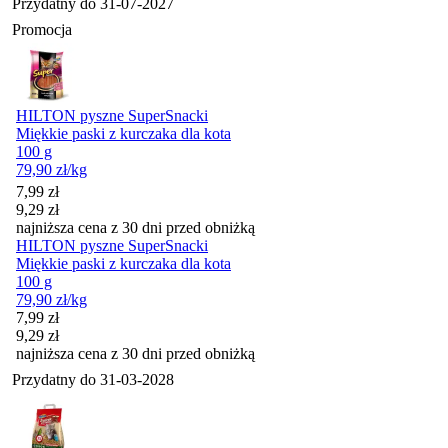
Przydatny do
31-07-2027
Promocja
HILTON pyszne SuperSnacki
Miękkie paski z kurczaka dla kota
100 g
79,90
zł
/kg
Cena promocyjna
7,99
zł
9,29
zł
najniższa cena z 30 dni przed obniżką
HILTON pyszne SuperSnacki
Miękkie paski z kurczaka dla kota
100 g
79,90
zł
/kg
Cena promocyjna
7,99
zł
9,29
zł
najniższa cena z 30 dni przed obniżką
Przydatny do
31-03-2028