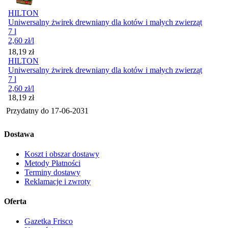
HILTON
Uniwersalny żwirek drewniany dla kotów i małych zwierząt
7 l
2,60
zł
/l
Cena
18,19
zł
HILTON
Uniwersalny żwirek drewniany dla kotów i małych zwierząt
7 l
2,60
zł
/l
Cena
18,19
zł
Przydatny do
17-06-2031
Dostawa
Koszt i obszar dostawy
Metody Płatności
Terminy dostawy
Reklamacje i zwroty
Oferta
Gazetka Frisco