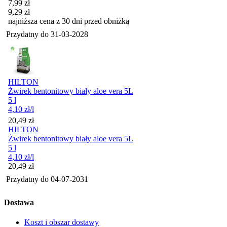
Cena promocyjna
7,99
zł
9,29
zł
najniższa cena z 30 dni przed obniżką
Przydatny do
31-03-2028
HILTON
Żwirek bentonitowy biały aloe vera 5L
5 l
4,10
zł
/l
Cena
20,49
zł
HILTON
Żwirek bentonitowy biały aloe vera 5L
5 l
4,10
zł
/l
Cena
20,49
zł
Przydatny do
04-07-2031
Dostawa
Koszt i obszar dostawy