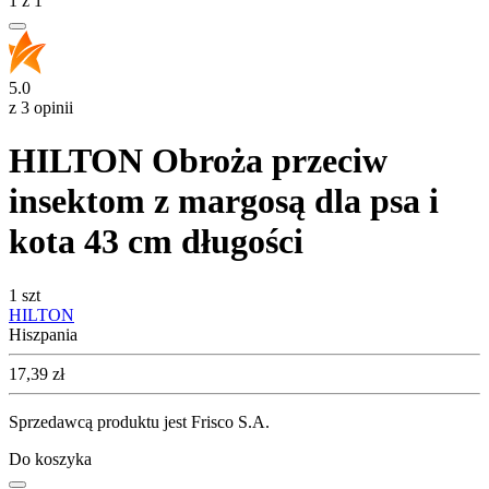
1
z
1
5.0
z 3 opinii
HILTON Obroża przeciw
insektom z margosą dla psa i
kota 43 cm długości
1 szt
HILTON
Hiszpania
Cena
17,39
zł
Sprzedawcą produktu jest Frisco S.A.
Do koszyka