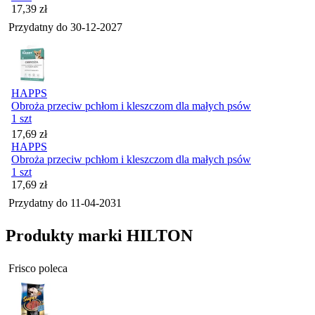
Cena
17,39
zł
Przydatny do
30-12-2027
HAPPS
Obroża przeciw pchłom i kleszczom dla małych psów
1 szt
Cena
17,69
zł
HAPPS
Obroża przeciw pchłom i kleszczom dla małych psów
1 szt
Cena
17,69
zł
Przydatny do
11-04-2031
Produkty marki HILTON
Frisco poleca