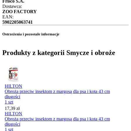
Frisco S.A.
Dostawca:
ZOO FACTORY
EAN:
5902205063741
Ostrzeżenia i pozostałe informacje
Produkty z kategorii Smycze i obroże
HILTON
Obroża przeciw insektom z margosą dla psa i kota 43 cm
długości
1 szt
Cena
17,39
zł
HILTON
Obroża przeciw insektom z margosą dla psa i kota 43 cm
długości
1 szt