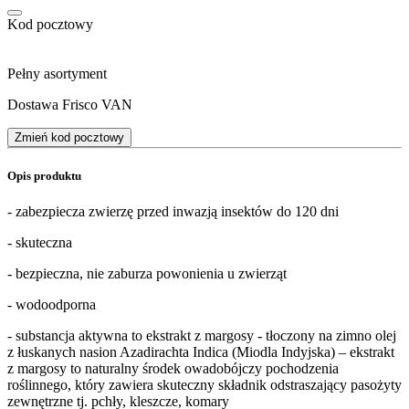
Kod pocztowy
Pełny asortyment
Dostawa Frisco VAN
Zmień kod pocztowy
Opis produktu
- zabezpiecza zwierzę przed inwazją insektów do 120 dni
- skuteczna
- bezpieczna, nie zaburza powonienia u zwierząt
- wodoodporna
- substancja aktywna to ekstrakt z margosy - tłoczony na zimno olej
z łuskanych nasion Azadirachta Indica (Miodla Indyjska) – ekstrakt
z margosy to naturalny środek owadobójczy pochodzenia
roślinnego, który zawiera skuteczny składnik odstraszający pasożyty
zewnętrzne tj. pchły, kleszcze, komary