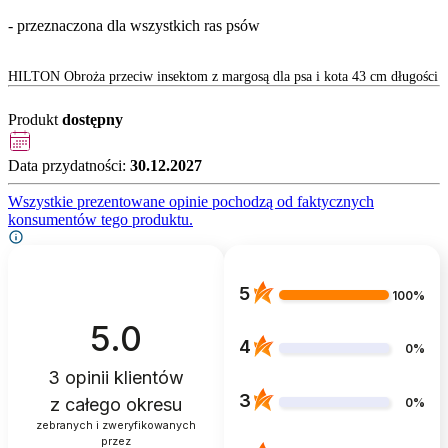
- przeznaczona dla wszystkich ras psów
HILTON Obroża przeciw insektom z margosą dla psa i kota 43 cm długości
Produkt
dostępny
Data przydatności:
30.12.2027
Wszystkie prezentowane opinie pochodzą od faktycznych
konsumentów tego produktu.
5
100%
5.0
4
0%
3
opinii klientów
3
z całego okresu
0%
zebranych i zweryfikowanych
przez