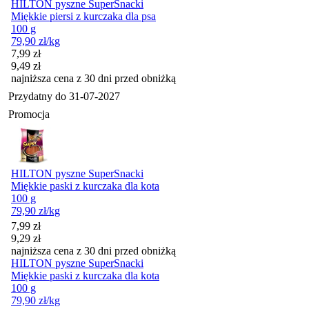
HILTON pyszne SuperSnacki
Miękkie piersi z kurczaka dla psa
100 g
79,90
zł
/kg
Cena promocyjna
7,99
zł
9,49
zł
najniższa cena z 30 dni przed obniżką
Przydatny do
31-07-2027
Promocja
HILTON pyszne SuperSnacki
Miękkie paski z kurczaka dla kota
100 g
79,90
zł
/kg
Cena promocyjna
7,99
zł
9,29
zł
najniższa cena z 30 dni przed obniżką
HILTON pyszne SuperSnacki
Miękkie paski z kurczaka dla kota
100 g
79,90
zł
/kg