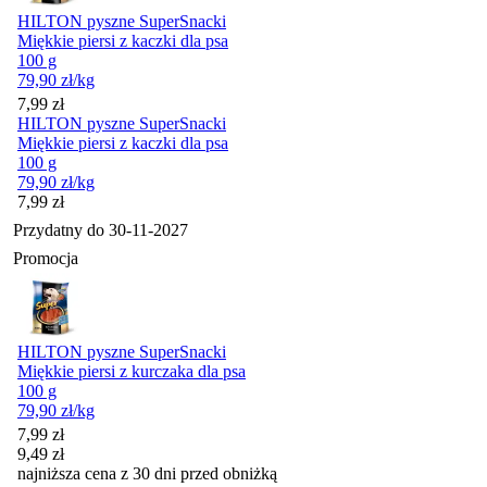
HILTON pyszne SuperSnacki
Miękkie piersi z kaczki dla psa
100 g
79,90
zł
/kg
Cena
7,99
zł
HILTON pyszne SuperSnacki
Miękkie piersi z kaczki dla psa
100 g
79,90
zł
/kg
Cena
7,99
zł
Przydatny do
30-11-2027
Promocja
HILTON pyszne SuperSnacki
Miękkie piersi z kurczaka dla psa
100 g
79,90
zł
/kg
Cena promocyjna
7,99
zł
9,49
zł
najniższa cena z 30 dni przed obniżką