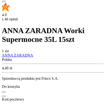
4.9
z 46 opinii
ANNA ZARADNA Worki
Supermocne 35L 15szt
1 szt
ANNA ZARADNA
Polska
Cena
4,49
zł
Sprzedawcą produktu jest Frisco S.A.
Do koszyka
Kod pocztowy