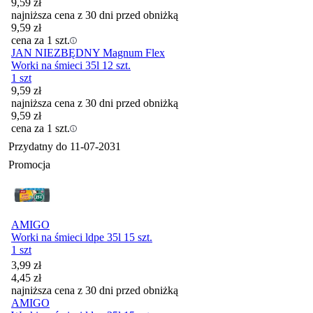
9,59
zł
najniższa cena z 30 dni przed obniżką
9,59
zł
cena za 1 szt.
JAN NIEZBĘDNY Magnum Flex
Worki na śmieci 35l 12 szt.
1 szt
9,59
zł
najniższa cena z 30 dni przed obniżką
9,59
zł
cena za 1 szt.
Przydatny do
11-07-2031
Promocja
AMIGO
Worki na śmieci ldpe 35l 15 szt.
1 szt
Cena promocyjna
3,99
zł
4,45
zł
najniższa cena z 30 dni przed obniżką
AMIGO