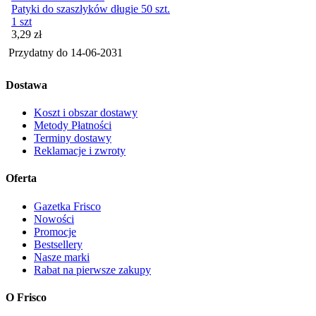
Patyki do szaszłyków długie 50 szt.
1 szt
Cena
3,29
zł
Przydatny do
14-06-2031
Dostawa
Koszt i obszar dostawy
Metody Płatności
Terminy dostawy
Reklamacje i zwroty
Oferta
Gazetka Frisco
Nowości
Promocje
Bestsellery
Nasze marki
Rabat na pierwsze zakupy
O Frisco