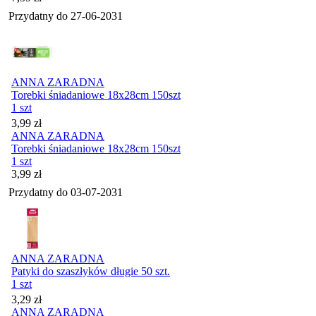
Przydatny do
27-06-2031
ANNA ZARADNA
Torebki śniadaniowe 18x28cm 150szt
1 szt
Cena
3,99
zł
ANNA ZARADNA
Torebki śniadaniowe 18x28cm 150szt
1 szt
Cena
3,99
zł
Przydatny do
03-07-2031
ANNA ZARADNA
Patyki do szaszłyków długie 50 szt.
1 szt
Cena
3,29
zł
ANNA ZARADNA