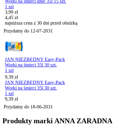
Worki na śmieci ldpe 35l 15 szt.
1 szt
Cena promocyjna
3,99
zł
4,45
zł
najniższa cena z 30 dni przed obniżką
Przydatny do
12-07-2031
JAN NIEZBĘDNY Easy-Pack
Worki na śmieci 35l 30 szt.
1 szt
Cena
9,39
zł
JAN NIEZBĘDNY Easy-Pack
Worki na śmieci 35l 30 szt.
1 szt
Cena
9,39
zł
Przydatny do
18-06-2031
Produkty marki ANNA ZARADNA