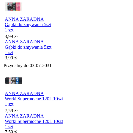
ANNA ZARADNA
Gąbki do zmywania 5szt
1 szt
Cena
3,99
zł
ANNA ZARADNA
Gąbki do zmywania 5szt
1 szt
Cena
3,99
zł
Przydatny do
03-07-2031
ANNA ZARADNA
Worki Supermocne 120L 10szt
1 szt
Cena
7,59
zł
ANNA ZARADNA
Worki Supermocne 120L 10szt
1 szt
Cena
7,59
zł