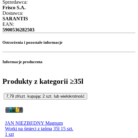
Sprzedawca:
Frisco S.A.
Dostawca:
SARANTIS
EAN:
5900536282503
Ostrzeżenia i pozostałe informacje
Informacje producenta
Produkty z kategorii ≥35l
7,79
zł/szt. kupując
2
szt.
lub wielokrotność
JAN NIEZBĘDNY Magnum
Worki na śmieci z taśmą 35l 15 szt.
1 szt