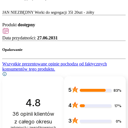
JAN NIEZBĘDNY Worki do segregacji 35l 20szt - żółty
Produkt
dostępny
Data przydatności:
27.06.2031
Opakowanie
Wszystkie prezentowane opinie pochodzą od faktycznych
konsumentów tego produktu.
5
83%
4.8
4
17%
36
opinii klientów
3
z całego okresu
0%
zebranych i zweryfikowanych