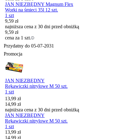
JAN NIEZBĘDNY Magnum Flex
Worki na śmieci 35l 12 szt.
1 szt
9,59
zł
najniższa cena z 30 dni przed obniżką
9,59
zł
cena za 1 szt.
Przydatny do
05-07-2031
Promocja
JAN NIEZBĘDNY
Rękawiczki nitrylowe M 50 szt.
1 szt
Cena promocyjna
13,99
zł
14,99
zł
najniższa cena z 30 dni przed obniżką
JAN NIEZBĘDNY
Rękawiczki nitrylowe M 50 szt.
1 szt
Cena promocyjna
13,99
zł
14,99
zł