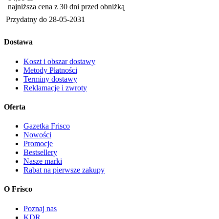
najniższa cena z 30 dni przed obniżką
Przydatny do
28-05-2031
Dostawa
Koszt i obszar dostawy
Metody Płatności
Terminy dostawy
Reklamacje i zwroty
Oferta
Gazetka Frisco
Nowości
Promocje
Bestsellery
Nasze marki
Rabat na pierwsze zakupy
O Frisco
Poznaj nas
KDR