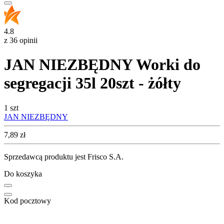
4.8
z 36 opinii
JAN NIEZBĘDNY Worki do
segregacji 35l 20szt - żółty
1 szt
JAN NIEZBĘDNY
Cena
7,89
zł
Sprzedawcą produktu jest Frisco S.A.
Do koszyka
Kod pocztowy