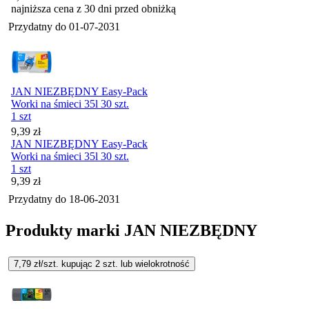
najniższa cena z 30 dni przed obniżką
Przydatny do
01-07-2031
JAN NIEZBĘDNY Easy-Pack
Worki na śmieci 35l 30 szt.
1 szt
Cena
9,39
zł
JAN NIEZBĘDNY Easy-Pack
Worki na śmieci 35l 30 szt.
1 szt
Cena
9,39
zł
Przydatny do
18-06-2031
Produkty marki JAN NIEZBĘDNY
7,79
zł/szt. kupując
2
szt.
lub wielokrotność