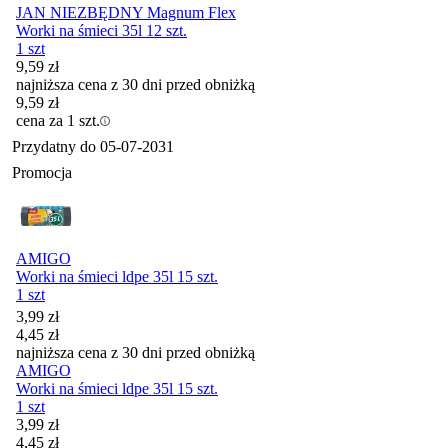
JAN NIEZBĘDNY Magnum Flex
Worki na śmieci 35l 12 szt.
1 szt
9,59
zł
najniższa cena z 30 dni przed obniżką
9,59
zł
cena za 1 szt.
Przydatny do
05-07-2031
Promocja
AMIGO
Worki na śmieci ldpe 35l 15 szt.
1 szt
Cena promocyjna
3,99
zł
4,45
zł
najniższa cena z 30 dni przed obniżką
AMIGO
Worki na śmieci ldpe 35l 15 szt.
1 szt
Cena promocyjna
3,99
zł
4,45
zł