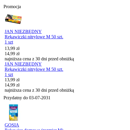
Promocja
JAN NIEZBĘDNY
Rękawiczki nitrylowe M 50 szt.
1 szt
Cena promocyjna
13,99
zł
14,99
zł
najniższa cena z 30 dni przed obniżką
JAN NIEZBĘDNY
Rękawiczki nitrylowe M 50 szt.
1 szt
Cena promocyjna
13,99
zł
14,99
zł
najniższa cena z 30 dni przed obniżką
Przydatny do
03-07-2031
GOSIA