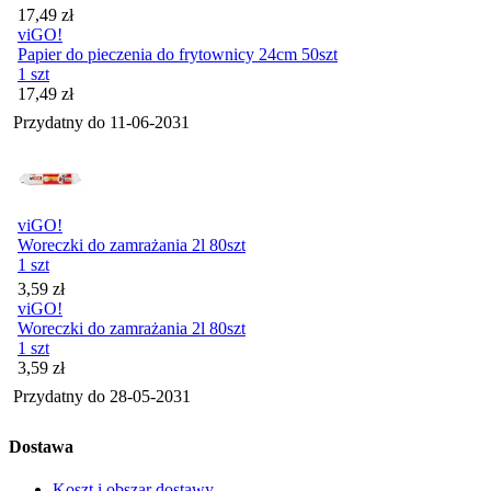
Cena
17,49
zł
viGO!
Papier do pieczenia do frytownicy 24cm 50szt
1 szt
Cena
17,49
zł
Przydatny do
11-06-2031
viGO!
Woreczki do zamrażania 2l 80szt
1 szt
Cena
3,59
zł
viGO!
Woreczki do zamrażania 2l 80szt
1 szt
Cena
3,59
zł
Przydatny do
28-05-2031
Dostawa
Koszt i obszar dostawy