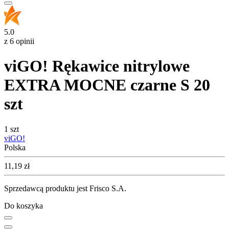
5.0
z 6 opinii
viGO! Rękawice nitrylowe
EXTRA MOCNE czarne S 20
szt
1 szt
viGO!
Polska
Cena
11,19
zł
Sprzedawcą produktu jest Frisco S.A.
Do koszyka