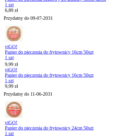
1 szt
Cena
6,89
zł
Przydatny do
09-07-2031
viGO!
Papier do pieczenia do frytownicy 16cm 50szt
1 szt
Cena
9,99
zł
viGO!
Papier do pieczenia do frytownicy 16cm 50szt
1 szt
Cena
9,99
zł
Przydatny do
11-06-2031
viGO!
Papier do pieczenia do frytownicy 24cm 50szt
1 szt