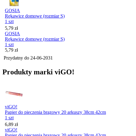
GOSIA
Rękawice domowe (rozmiar S)
1 szt
Cena
5,79
zł
GOSIA
Rękawice domowe (rozmiar S)
1 szt
Cena
5,79
zł
Przydatny do
24-06-2031
Produkty marki viGO!
viGO!
Papier do pieczenia brązowy 20 arkuszy 38cm 42cm
1 szt
Cena
6,89
zł
viGO!
Papier do pieczenia brązowy 20 arkuszy 38cm 42cm