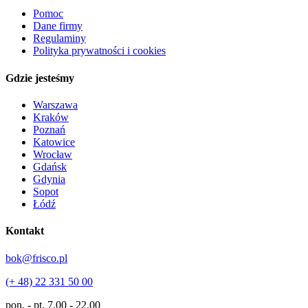
Pomoc
Dane firmy
Regulaminy
Polityka prywatności i cookies
Gdzie jesteśmy
Warszawa
Kraków
Poznań
Katowice
Wrocław
Gdańsk
Gdynia
Sopot
Łódź
Kontakt
bok@frisco.pl
(+ 48) 22 331 50 00
pon. - pt.
7.00 - 22.00