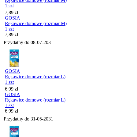
Rękawice domowe (rozmiar M)
1 szt
Cena
7,89
zł
GOSIA
Rękawice domowe (rozmiar M)
1 szt
Cena
7,89
zł
Przydatny do
08-07-2031
GOSIA
Rękawice domowe (rozmiar L)
1 szt
Cena
6,99
zł
GOSIA
Rękawice domowe (rozmiar L)
1 szt
Cena
6,99
zł
Przydatny do
31-05-2031