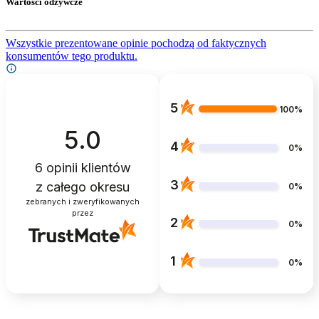
Wartości odżywcze
Wszystkie prezentowane opinie pochodzą od faktycznych
konsumentów tego produktu.
5
100%
5.0
4
0%
6
opinii klientów
3
z całego okresu
0%
zebranych i zweryfikowanych
przez
2
0%
1
0%