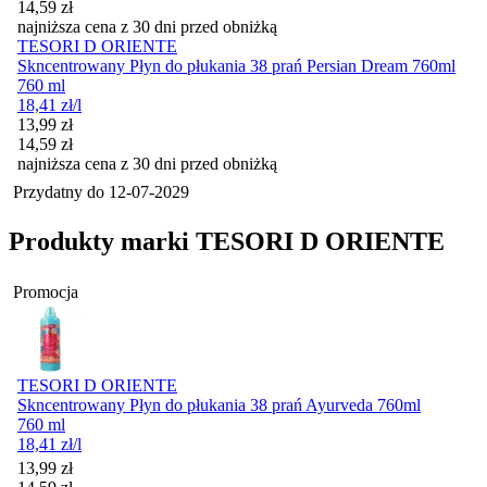
14,59
zł
najniższa cena z 30 dni przed obniżką
TESORI D ORIENTE
Skncentrowany Płyn do płukania 38 prań Persian Dream 760ml
760 ml
18,41
zł
/l
Cena promocyjna
13,99
zł
14,59
zł
najniższa cena z 30 dni przed obniżką
Przydatny do
12-07-2029
Produkty marki TESORI D ORIENTE
Promocja
TESORI D ORIENTE
Skncentrowany Płyn do płukania 38 prań Ayurveda 760ml
760 ml
18,41
zł
/l
Cena promocyjna
13,99
zł