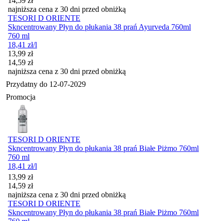
14,59
zł
najniższa cena z 30 dni przed obniżką
TESORI D ORIENTE
Skncentrowany Płyn do płukania 38 prań Ayurveda 760ml
760 ml
18,41
zł
/l
Cena promocyjna
13,99
zł
14,59
zł
najniższa cena z 30 dni przed obniżką
Przydatny do
12-07-2029
Promocja
TESORI D ORIENTE
Skncentrowany Płyn do płukania 38 prań Białe Piżmo 760ml
760 ml
18,41
zł
/l
Cena promocyjna
13,99
zł
14,59
zł
najniższa cena z 30 dni przed obniżką
TESORI D ORIENTE
Skncentrowany Płyn do płukania 38 prań Białe Piżmo 760ml