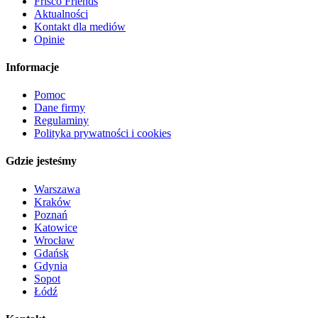
Frisco Friends
Aktualności
Kontakt dla mediów
Opinie
Informacje
Pomoc
Dane firmy
Regulaminy
Polityka prywatności i cookies
Gdzie jesteśmy
Warszawa
Kraków
Poznań
Katowice
Wrocław
Gdańsk
Gdynia
Sopot
Łódź