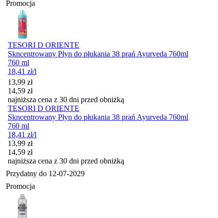
Promocja
TESORI D ORIENTE
Skncentrowany Płyn do płukania 38 prań Ayurveda 760ml
760 ml
18,41
zł
/l
Cena promocyjna
13,99
zł
14,59
zł
najniższa cena z 30 dni przed obniżką
TESORI D ORIENTE
Skncentrowany Płyn do płukania 38 prań Ayurveda 760ml
760 ml
18,41
zł
/l
Cena promocyjna
13,99
zł
14,59
zł
najniższa cena z 30 dni przed obniżką
Przydatny do
12-07-2029
Promocja