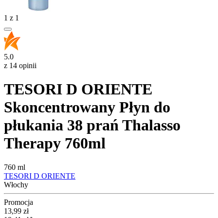
1
z
1
5.0
z 14 opinii
TESORI D ORIENTE
Skoncentrowany Płyn do
płukania 38 prań Thalasso
Therapy 760ml
760 ml
TESORI D ORIENTE
Włochy
Promocja
Cena promocyjna
13,99
zł