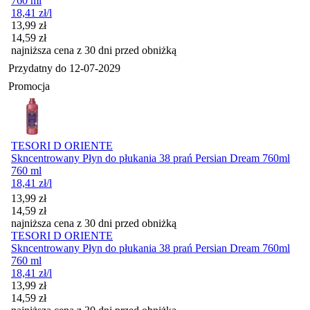
760 ml
18,41
zł
/l
Cena promocyjna
13,99
zł
14,59
zł
najniższa cena z 30 dni przed obniżką
Przydatny do
12-07-2029
Promocja
TESORI D ORIENTE
Skncentrowany Płyn do płukania 38 prań Persian Dream 760ml
760 ml
18,41
zł
/l
Cena promocyjna
13,99
zł
14,59
zł
najniższa cena z 30 dni przed obniżką
TESORI D ORIENTE
Skncentrowany Płyn do płukania 38 prań Persian Dream 760ml
760 ml
18,41
zł
/l
Cena promocyjna
13,99
zł
14,59
zł