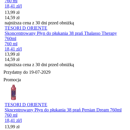
760 ml
18,41
zł
/l
Cena promocyjna
13,99
zł
14,59
zł
najniższa cena z 30 dni przed obniżką
TESORI D ORIENTE
Skoncentrowany Płyn do płukania 38 prań Thalasso Therapy
760ml
760 ml
18,41
zł
/l
Cena promocyjna
13,99
zł
14,59
zł
najniższa cena z 30 dni przed obniżką
Przydatny do
19-07-2029
Promocja
TESORI D ORIENTE
Skncentrowany Płyn do płukania 38 prań Persian Dream 760ml
760 ml
18,41
zł
/l
Cena promocyjna
13,99
zł