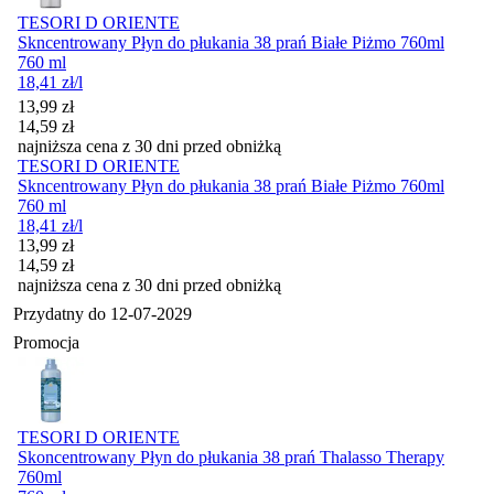
TESORI D ORIENTE
Skncentrowany Płyn do płukania 38 prań Białe Piżmo 760ml
760 ml
18,41
zł
/l
Cena promocyjna
13,99
zł
14,59
zł
najniższa cena z 30 dni przed obniżką
TESORI D ORIENTE
Skncentrowany Płyn do płukania 38 prań Białe Piżmo 760ml
760 ml
18,41
zł
/l
Cena promocyjna
13,99
zł
14,59
zł
najniższa cena z 30 dni przed obniżką
Przydatny do
12-07-2029
Promocja
TESORI D ORIENTE
Skoncentrowany Płyn do płukania 38 prań Thalasso Therapy
760ml