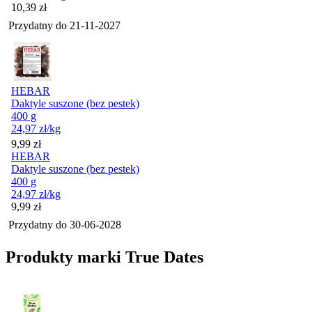
Cena
10,39
zł
Przydatny do
21-11-2027
HEBAR
Daktyle suszone (bez pestek)
400 g
24,97
zł
/kg
Cena
9,99
zł
HEBAR
Daktyle suszone (bez pestek)
400 g
24,97
zł
/kg
Cena
9,99
zł
Przydatny do
30-06-2028
Produkty marki True Dates