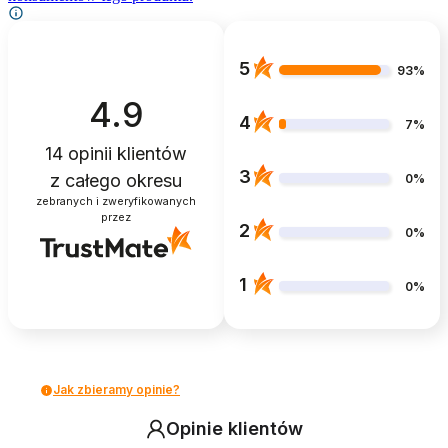
5
93%
4.9
4
7%
14
opinii klientów
3
z całego okresu
0%
zebranych i zweryfikowanych
przez
2
0%
1
0%
Jak zbieramy opinie?
Opinie klientów