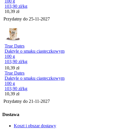
100 g
103,90
zł
/kg
Cena
10,39
zł
Przydatny do
25-11-2027
True Dates
Daktyle o smaku ciasteczkowym
100 g
103,90
zł
/kg
Cena
10,39
zł
True Dates
Daktyle o smaku ciasteczkowym
100 g
103,90
zł
/kg
Cena
10,39
zł
Przydatny do
21-11-2027
Dostawa
Koszt i obszar dostawy