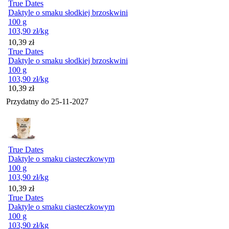
True Dates
Daktyle o smaku słodkiej brzoskwini
100 g
103,90
zł
/kg
Cena
10,39
zł
True Dates
Daktyle o smaku słodkiej brzoskwini
100 g
103,90
zł
/kg
Cena
10,39
zł
Przydatny do
25-11-2027
True Dates
Daktyle o smaku ciasteczkowym
100 g
103,90
zł
/kg
Cena
10,39
zł
True Dates
Daktyle o smaku ciasteczkowym
100 g
103,90
zł
/kg