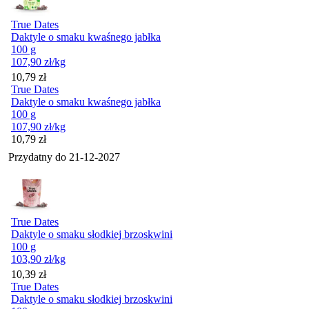
True Dates
Daktyle o smaku kwaśnego jabłka
100 g
107,90
zł
/kg
Cena
10,79
zł
True Dates
Daktyle o smaku kwaśnego jabłka
100 g
107,90
zł
/kg
Cena
10,79
zł
Przydatny do
21-12-2027
True Dates
Daktyle o smaku słodkiej brzoskwini
100 g
103,90
zł
/kg
Cena
10,39
zł
True Dates
Daktyle o smaku słodkiej brzoskwini