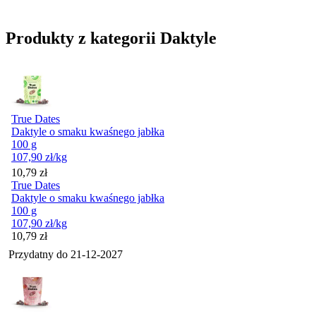
Produkty z kategorii Daktyle
True Dates
Daktyle o smaku kwaśnego jabłka
100 g
107,90
zł
/kg
Cena
10,79
zł
True Dates
Daktyle o smaku kwaśnego jabłka
100 g
107,90
zł
/kg
Cena
10,79
zł
Przydatny do
21-12-2027