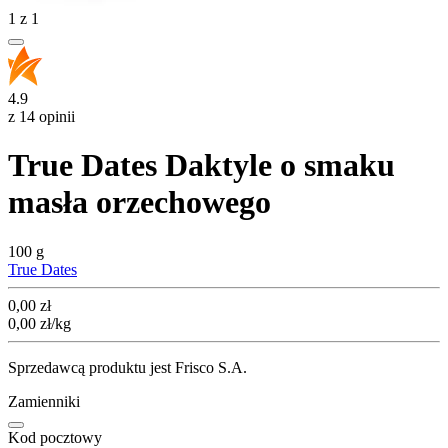
1
z
1
4.9
z 14 opinii
True Dates Daktyle o smaku
masła orzechowego
100 g
True Dates
Cena
0,00
zł
0,00
zł
/kg
Sprzedawcą produktu jest Frisco S.A.
Zamienniki
Kod pocztowy