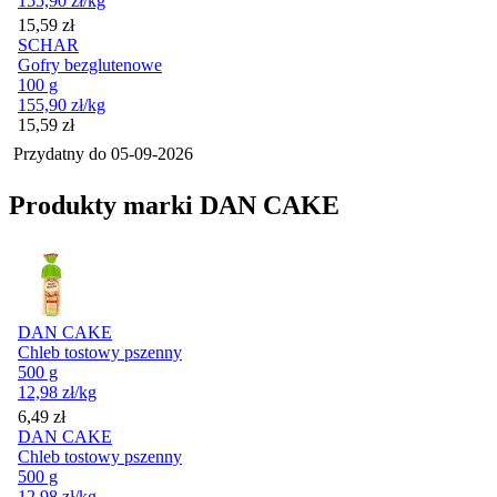
155,90
zł
/kg
Cena
15,59
zł
SCHAR
Gofry bezglutenowe
100 g
155,90
zł
/kg
Cena
15,59
zł
Przydatny do
05-09-2026
Produkty marki DAN CAKE
DAN CAKE
Chleb tostowy pszenny
500 g
12,98
zł
/kg
Cena
6,49
zł
DAN CAKE
Chleb tostowy pszenny
500 g
12,98
zł
/kg