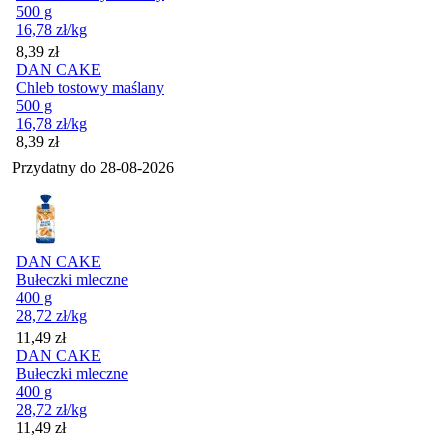
500 g
16,78
zł
/kg
Cena
8,39
zł
DAN CAKE
Chleb tostowy maślany
500 g
16,78
zł
/kg
Cena
8,39
zł
Przydatny do
28-08-2026
DAN CAKE
Bułeczki mleczne
400 g
28,72
zł
/kg
Cena
11,49
zł
DAN CAKE
Bułeczki mleczne
400 g
28,72
zł
/kg
Cena
11,49
zł