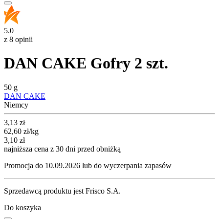
5.0
z 8 opinii
DAN CAKE Gofry 2 szt.
50 g
DAN CAKE
Niemcy
Cena promocyjna
3,13
zł
62,60
zł
/kg
3,10
zł
najniższa cena z 30 dni przed obniżką
Promocja do 10.09.2026 lub do wyczerpania zapasów
Sprzedawcą produktu jest Frisco S.A.
Do koszyka