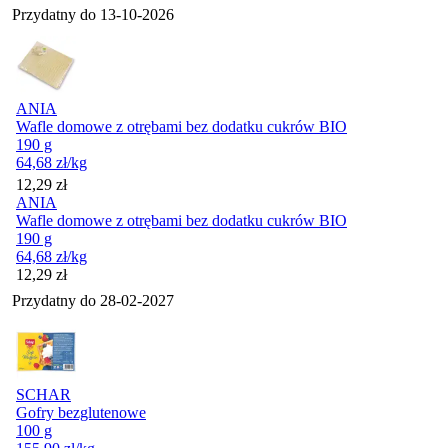
Przydatny do
13-10-2026
ANIA
Wafle domowe z otrębami bez dodatku cukrów BIO
190 g
64,68
zł
/kg
Cena
12,29
zł
ANIA
Wafle domowe z otrębami bez dodatku cukrów BIO
190 g
64,68
zł
/kg
Cena
12,29
zł
Przydatny do
28-02-2027
SCHAR
Gofry bezglutenowe
100 g