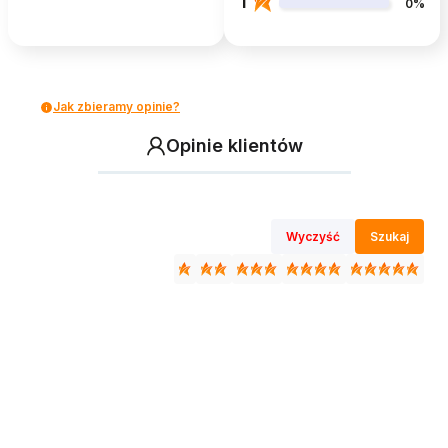
1
0%
Jak zbieramy opinie?
Opinie klientów
Wyczyść
Szukaj