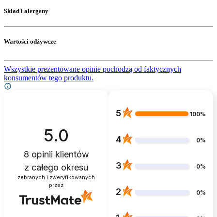
Skład i alergeny
Wartości odżywcze
Wszystkie prezentowane opinie pochodzą od faktycznych
konsumentów tego produktu.
5
100%
5.0
4
0%
8
opinii klientów
3
z całego okresu
0%
zebranych i zweryfikowanych
przez
2
0%