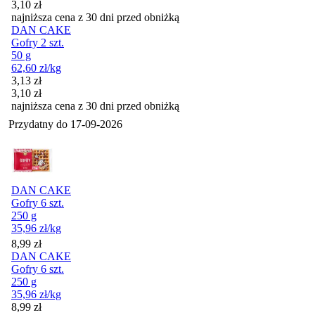
3,10
zł
najniższa cena z 30 dni przed obniżką
DAN CAKE
Gofry 2 szt.
50 g
62,60
zł
/kg
Cena promocyjna
3,13
zł
3,10
zł
najniższa cena z 30 dni przed obniżką
Przydatny do
17-09-2026
DAN CAKE
Gofry 6 szt.
250 g
35,96
zł
/kg
Cena
8,99
zł
DAN CAKE
Gofry 6 szt.
250 g
35,96
zł
/kg
Cena
8,99
zł