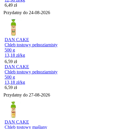
Cena
6,49
zł
Przydatny do
24-08-2026
DAN CAKE
Chleb tostowy pełnoziarnisty
500 g
13,18
zł
/kg
Cena
6,59
zł
DAN CAKE
Chleb tostowy pełnoziarnisty
500 g
13,18
zł
/kg
Cena
6,59
zł
Przydatny do
27-08-2026
DAN CAKE
Chleb tostowy maślany