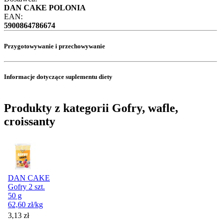
DAN CAKE POLONIA
EAN:
5900864786674
Przygotowywanie i przechowywanie
Informacje dotyczące suplementu diety
Produkty z kategorii Gofry, wafle,
croissanty
DAN CAKE
Gofry 2 szt.
50 g
62,60
zł
/kg
Cena promocyjna
3,13
zł