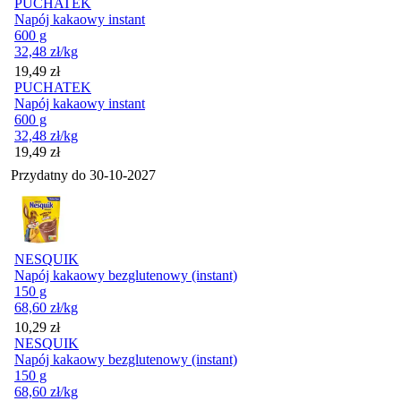
PUCHATEK
Napój kakaowy instant
600 g
32,48
zł
/kg
Cena
19,49
zł
PUCHATEK
Napój kakaowy instant
600 g
32,48
zł
/kg
Cena
19,49
zł
Przydatny do
30-10-2027
NESQUIK
Napój kakaowy bezglutenowy (instant)
150 g
68,60
zł
/kg
Cena
10,29
zł
NESQUIK
Napój kakaowy bezglutenowy (instant)
150 g
68,60
zł
/kg