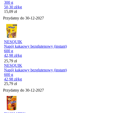
300 g
50,30
zł
/kg
Cena
15,09
zł
Przydatny do
30-12-2027
NESQUIK
Napój kakaowy bezglutenowy (instant)
600 g
42,98
zł
/kg
Cena
25,79
zł
NESQUIK
Napój kakaowy bezglutenowy (instant)
600 g
42,98
zł
/kg
Cena
25,79
zł
Przydatny do
30-12-2027