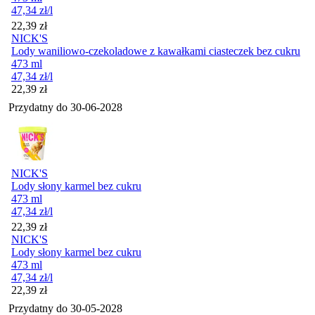
47,34
zł
/l
Cena
22,39
zł
NICK'S
Lody waniliowo-czekoladowe z kawałkami ciasteczek bez cukru
473 ml
47,34
zł
/l
Cena
22,39
zł
Przydatny do
30-06-2028
NICK'S
Lody słony karmel bez cukru
473 ml
47,34
zł
/l
Cena
22,39
zł
NICK'S
Lody słony karmel bez cukru
473 ml
47,34
zł
/l
Cena
22,39
zł
Przydatny do
30-05-2028