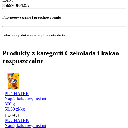
EAN:
856991004257
Przygotowywanie i przechowywanie
Informacje dotyczące suplementu diety
Produkty z kategorii Czekolada i kakao
rozpuszczalne
PUCHATEK
Napój kakaowy instant
300 g
50,30
zł
/kg
Cena
15,09
zł
PUCHATEK
Napój kakaowy instant