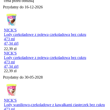
cena przed obniżką
Przydatny do
16-12-2026
NICK'S
Lody czekoladowe z polewą czekoladową bez cukru
473 ml
47,34
zł
/l
Cena
22,39
zł
NICK'S
Lody czekoladowe z polewą czekoladową bez cukru
473 ml
47,34
zł
/l
Cena
22,39
zł
Przydatny do
30-05-2028
NICK'S
Lody waniliowo-czekoladowe z kawałkami ciasteczek bez cukru
473 ml