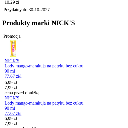
Cena
10,29
zł
Przydatny do
30-10-2027
Produkty marki NICK'S
Promocja
NICK'S
Lody mango-marakuja na patyku bez cukru
90 ml
77,67
zł
/l
Cena promocyjna
6,99
zł
7,99
zł
cena przed obniżką
NICK'S
Lody mango-marakuja na patyku bez cukru
90 ml
77,67
zł
/l
Cena promocyjna
6,99
zł
7,99
zł