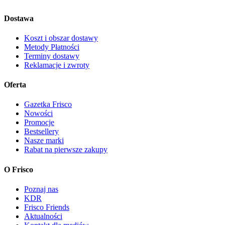
Dostawa
Koszt i obszar dostawy
Metody Płatności
Terminy dostawy
Reklamacje i zwroty
Oferta
Gazetka Frisco
Nowości
Promocje
Bestsellery
Nasze marki
Rabat na pierwsze zakupy
O Frisco
Poznaj nas
KDR
Frisco Friends
Aktualności