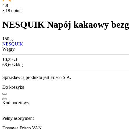
4.8
z 18 opinii
NESQUIK Napój kakaowy bezglu
150 g
NESQUIK
Węgry
Cena
10,29
zł
68,60
zł
/kg
Sprzedawcą produktu jest Frisco S.A.
Do koszyka
Kod pocztowy
Pełny asortyment
Dostawa Frisco VAN