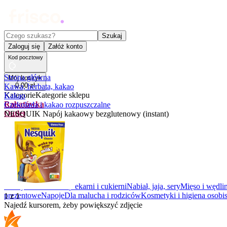
Czego szukasz?
Szukaj
Zaloguj się
Załóż konto
Kod pocztowy
Strona główna
Mój koszyk
0
,
00
zł
Kawa, herbata, kakao
Kategorie
Kategorie sklepu
Kakao
Rabatówka
Czekolada i kakao rozpuszczalne
Outlet
NESQUIK Napój kakaowy bezglutenowy (instant)
Promocje
Nowości
Kupony
Dla Biura
Warzywa i owoce
Z piekarni i cukierni
Nabiał, jaja, sery
Mięso i wędli
prezentowe
Napoje
Dla malucha i rodziców
Kosmetyki i higiena osobis
1
z
1
Najedź kursorem, żeby powiększyć zdjęcie