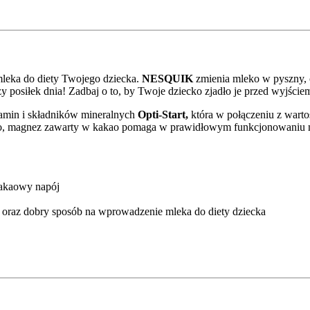
leka do diety Twojego dziecka.
NESQUIK
zmienia mleko w pyszny, 
y posiłek dnia! Zadbaj o to, by Twoje dziecko zjadło je przed wyjście
amin i składników mineralnych
Opti-Start,
która w połączeniu z wart
wo, magnez zawarty w kakao pomaga w prawidłowym funkcjonowaniu mi
kakaowy napój
 oraz dobry sposób na wprowadzenie mleka do diety dziecka