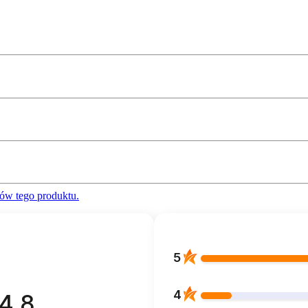
ów tego produktu.
5
4
4.8