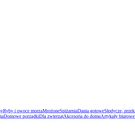
ny
Ryby i owoce morza
Mrożone
Spiżarnia
Dania gotowe
Słodycze, przek
ta
Domowe porządki
Dla zwierząt
Akcesoria do domu
Artykuły biurowe 