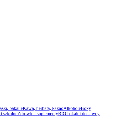
ąski, bakalie
Kawa, herbata, kakao
Alkohole
Boxy
i szkolne
Zdrowie i suplementy
BIO
Lokalni dostawcy