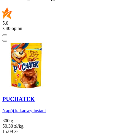
5.0
z 40 opinii
PUCHATEK
Napój kakaowy instant
300 g
50,30
zł
/kg
Cena
15,09
zł