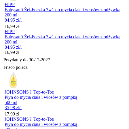
HIPP
Babysanft Żel-Foczka 3w1 do mycia ciała i włosów z odżywką
200 ml
84,95
zł
/l
Cena
16,99
zł
HIPP
Babysanft Żel-Foczka 3w1 do mycia ciała i włosów z odżywką
200 ml
84,95
zł
/l
Cena
16,99
zł
Przydatny do
30-12-2027
Frisco poleca
JOHNSONS® Top-to-Toe
Płyn do mycia ciała i włosów z pompką
500 ml
35,98
zł
/l
Cena
17,99
zł
JOHNSONS® Top-to-Toe
Płyn do mycia ciała i włosów z pompką