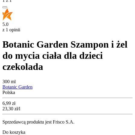
1
z
1
5.0
z 1 opinii
Botanic Garden Szampon i żel
do mycia ciała dla dzieci
czekolada
300 ml
Botanic Garden
Polska
Cena
6,99
zł
23,30
zł
/l
Sprzedawcą produktu jest Frisco S.A.
Do koszyka