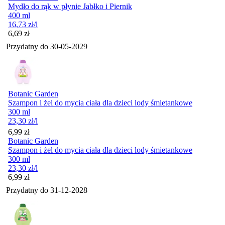
Mydło do rąk w płynie Jabłko i Piernik
400 ml
16,73
zł
/l
Cena
6,69
zł
Przydatny do
30-05-2029
Botanic Garden
Szampon i żel do mycia ciała dla dzieci lody śmietankowe
300 ml
23,30
zł
/l
Cena
6,99
zł
Botanic Garden
Szampon i żel do mycia ciała dla dzieci lody śmietankowe
300 ml
23,30
zł
/l
Cena
6,99
zł
Przydatny do
31-12-2028