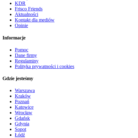
KDR
Frisco Friends
Aktualności
Kontakt dla mediów
Opinie
Informacje
Pomoc
Dane firmy
Regulaminy
Polityka prywatności i cookies
Gdzie jesteśmy
Warszawa
Kraków
Poznań
Katowice
Wrocław
Gdańsk
Gdynia
Sopot
Łódź