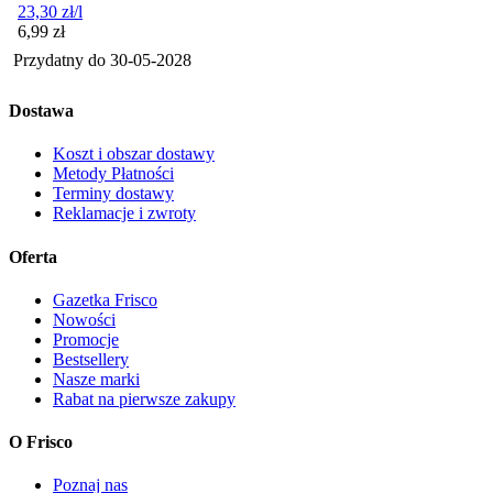
23,30
zł
/l
Cena
6,99
zł
Przydatny do
30-05-2028
Dostawa
Koszt i obszar dostawy
Metody Płatności
Terminy dostawy
Reklamacje i zwroty
Oferta
Gazetka Frisco
Nowości
Promocje
Bestsellery
Nasze marki
Rabat na pierwsze zakupy
O Frisco
Poznaj nas