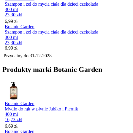
Szampon i żel do mycia ciała dla dzieci czekolada
300 ml
23,30
zł
/l
Cena
6,99
zł
Botanic Garden
Szampon i żel do mycia ciała dla dzieci czekolada
300 ml
23,30
zł
/l
Cena
6,99
zł
Przydatny do
31-12-2028
Produkty marki Botanic Garden
Botanic Garden
Mydło do rąk w płynie Jabłko i Piernik
400 ml
16,73
zł
/l
Cena
6,69
zł
Botanic Garden