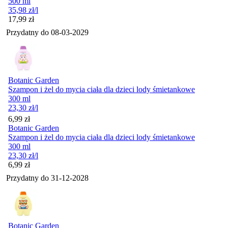
500 ml
35,98
zł
/l
Cena
17,99
zł
Przydatny do
08-03-2029
Botanic Garden
Szampon i żel do mycia ciała dla dzieci lody śmietankowe
300 ml
23,30
zł
/l
Cena
6,99
zł
Botanic Garden
Szampon i żel do mycia ciała dla dzieci lody śmietankowe
300 ml
23,30
zł
/l
Cena
6,99
zł
Przydatny do
31-12-2028
Botanic Garden