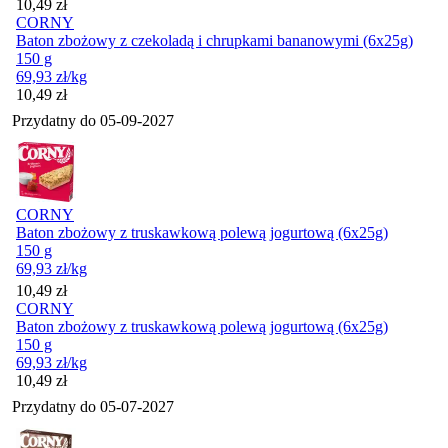
Cena
10,49
zł
CORNY
Baton zbożowy z czekoladą i chrupkami bananowymi (6x25g)
150 g
69,93
zł
/kg
Cena
10,49
zł
Przydatny do
05-09-2027
CORNY
Baton zbożowy z truskawkową polewą jogurtową (6x25g)
150 g
69,93
zł
/kg
Cena
10,49
zł
CORNY
Baton zbożowy z truskawkową polewą jogurtową (6x25g)
150 g
69,93
zł
/kg
Cena
10,49
zł
Przydatny do
05-07-2027