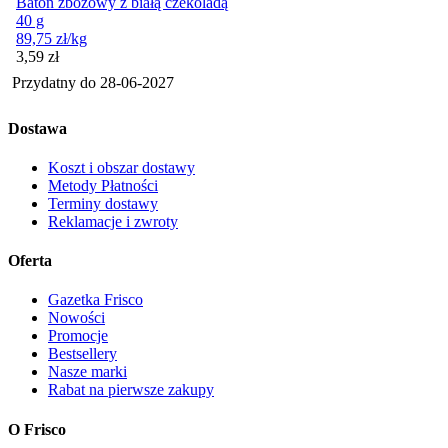
Baton zbożowy z białą czekoladą
40 g
89,75
zł
/kg
Cena
3,59
zł
Przydatny do
28-06-2027
Dostawa
Koszt i obszar dostawy
Metody Płatności
Terminy dostawy
Reklamacje i zwroty
Oferta
Gazetka Frisco
Nowości
Promocje
Bestsellery
Nasze marki
Rabat na pierwsze zakupy
O Frisco