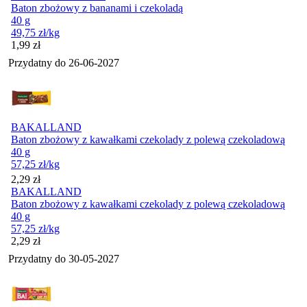
Baton zbożowy z bananami i czekoladą
40 g
49,75
zł
/kg
Cena
1,99
zł
Przydatny do
26-06-2027
BAKALLAND
Baton zbożowy z kawałkami czekolady z polewą czekoladową
40 g
57,25
zł
/kg
Cena
2,29
zł
BAKALLAND
Baton zbożowy z kawałkami czekolady z polewą czekoladową
40 g
57,25
zł
/kg
Cena
2,29
zł
Przydatny do
30-05-2027