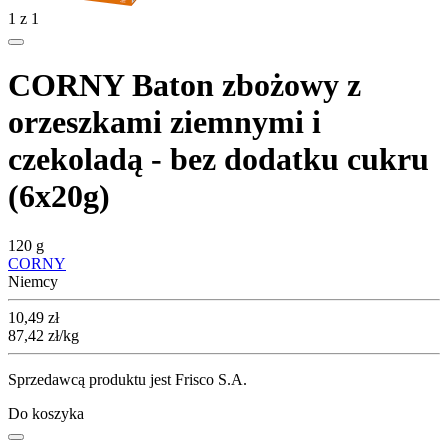
1
z
1
CORNY Baton zbożowy z
orzeszkami ziemnymi i
czekoladą - bez dodatku cukru
(6x20g)
120 g
CORNY
Niemcy
Cena
10,49
zł
87,42
zł
/kg
Sprzedawcą produktu jest Frisco S.A.
Do koszyka