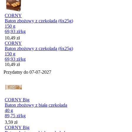
CORNY
Baton zbożowy z czekoladą (6x25g)
150 g
69,93
zł
/kg
Cena
10,49
zł
CORNY
Baton zbożowy z czekoladą (6x25g)
150 g
69,93
zł
/kg
Cena
10,49
zł
Przydatny do
07-07-2027
CORNY Big
Baton zbożowy z białą czekoladą
40 g
89,75
zł
/kg
Cena
3,59
zł
CORNY Big