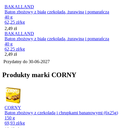
BAKALLAND
Baton zbożowy z białą czekoladą, żurawiną i pomarańczą
40 g
62,25
zł
/kg
Cena
2,49
zł
BAKALLAND
Baton zbożowy z białą czekoladą, żurawiną i pomarańczą
40 g
62,25
zł
/kg
Cena
2,49
zł
Przydatny do
30-06-2027
Produkty marki CORNY
CORNY
Baton zbożowy z czekoladą i chrupkami bananowymi (6x25g)
150 g
69,93
zł
/kg