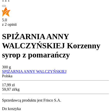
1
z
1
5.0
z 2 opinii
SPIŻARNIA ANNY
WALCZYŃSKIEJ Korzenny
syrop z pomarańczy
300 g
SPIŻARNIA ANNY WALCZYŃSKIEJ
Polska
Cena
17,99
zł
59,97
zł
/kg
Sprzedawcą produktu jest Frisco S.A.
Do koszyka