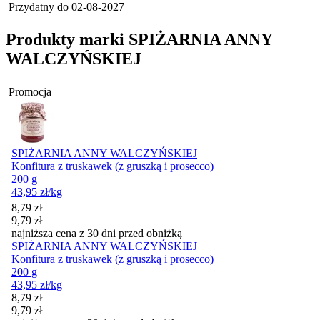
Przydatny do
02-08-2027
Produkty marki SPIŻARNIA ANNY
WALCZYŃSKIEJ
Promocja
SPIŻARNIA ANNY WALCZYŃSKIEJ
Konfitura z truskawek (z gruszką i prosecco)
200 g
43,95
zł
/kg
Cena promocyjna
8,79
zł
9,79
zł
najniższa cena z 30 dni przed obniżką
SPIŻARNIA ANNY WALCZYŃSKIEJ
Konfitura z truskawek (z gruszką i prosecco)
200 g
43,95
zł
/kg
Cena promocyjna
8,79
zł
9,79
zł