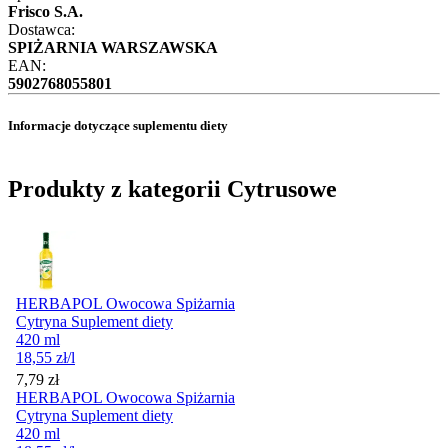
Frisco S.A.
Dostawca:
SPIŻARNIA WARSZAWSKA
EAN:
5902768055801
Informacje dotyczące suplementu diety
Produkty z kategorii Cytrusowe
HERBAPOL Owocowa Spiżarnia
Cytryna Suplement diety
420 ml
18,55
zł
/l
Cena
7,79
zł
HERBAPOL Owocowa Spiżarnia
Cytryna Suplement diety
420 ml