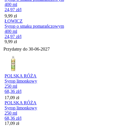
400 ml
24,97
zł
/l
Cena
9,99
zł
ŁOWICZ
Syrop o smaku pomarańczowym
400 ml
24,97
zł
/l
Cena
9,99
zł
Przydatny do
30-06-2027
POLSKA RÓŻA
Syrop limonkowy
250 ml
68,36
zł
/l
Cena
17,09
zł
POLSKA RÓŻA
Syrop limonkowy
250 ml
68,36
zł
/l
Cena
17,09
zł