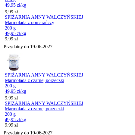
49,95
zł
/kg
Cena
9,99
zł
SPIŻARNIA ANNY WALCZYŃSKIEJ
Marmolada z pomarańczy
200 g
49,95
zł
/kg
Cena
9,99
zł
Przydatny do
19-06-2027
SPIŻARNIA ANNY WALCZYŃSKIEJ
Marmolada z czarnej porzeczki
200 g
49,95
zł
/kg
Cena
9,99
zł
SPIŻARNIA ANNY WALCZYŃSKIEJ
Marmolada z czarnej porzeczki
200 g
49,95
zł
/kg
Cena
9,99
zł
Przydatny do
19-06-2027