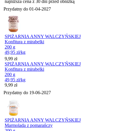
najniższa cena z 30 dni przed obniżką
Przydatny do
01-04-2027
SPIŻARNIA ANNY WALCZYŃSKIEJ
Konfitura z mirabelki
200 g
49,95
zł
/kg
Cena
9,99
zł
SPIŻARNIA ANNY WALCZYŃSKIEJ
Konfitura z mirabelki
200 g
49,95
zł
/kg
Cena
9,99
zł
Przydatny do
19-06-2027
SPIŻARNIA ANNY WALCZYŃSKIEJ
Marmolada z pomarańczy
200 g