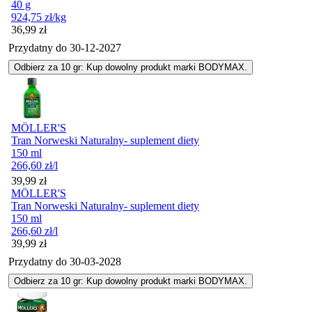
40 g
924,75
zł
/kg
Cena
36,99
zł
Przydatny do
30-12-2027
Odbierz za 10 gr: Kup dowolny produkt marki BODYMAX.
MÖLLER'S
Tran Norweski Naturalny- suplement diety
150 ml
266,60
zł
/l
Cena
39,99
zł
MÖLLER'S
Tran Norweski Naturalny- suplement diety
150 ml
266,60
zł
/l
Cena
39,99
zł
Przydatny do
30-03-2028
Odbierz za 10 gr: Kup dowolny produkt marki BODYMAX.