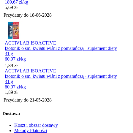
189,67
zł
/kg
Cena
5,69
zł
Przydatny do
18-06-2028
ACTIVLAB ISOACTIVE
Izotonik o sm. kwiatu wiśni z pomarańczą - suplement diety
31 g
60,97
zł
/kg
Cena
1,89
zł
ACTIVLAB ISOACTIVE
Izotonik o sm. kwiatu wiśni z pomarańczą - suplement diety
31 g
60,97
zł
/kg
Cena
1,89
zł
Przydatny do
21-05-2028
Dostawa
Koszt i obszar dostawy
Metody Płatności