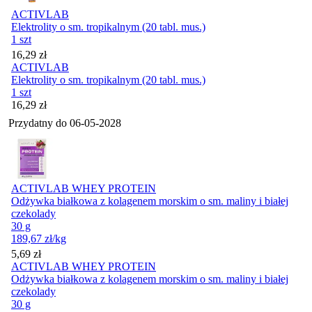
ACTIVLAB
Elektrolity o sm. tropikalnym (20 tabl. mus.)
1 szt
Cena
16,29
zł
ACTIVLAB
Elektrolity o sm. tropikalnym (20 tabl. mus.)
1 szt
Cena
16,29
zł
Przydatny do
06-05-2028
ACTIVLAB WHEY PROTEIN
Odżywka białkowa z kolagenem morskim o sm. maliny i białej
czekolady
30 g
189,67
zł
/kg
Cena
5,69
zł
ACTIVLAB WHEY PROTEIN
Odżywka białkowa z kolagenem morskim o sm. maliny i białej
czekolady
30 g