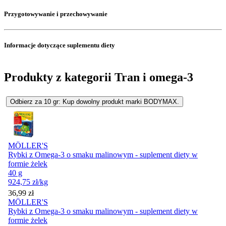
Przygotowywanie i przechowywanie
Informacje dotyczące suplementu diety
Produkty z kategorii Tran i omega-3
Odbierz za 10 gr: Kup dowolny produkt marki BODYMAX.
MÖLLER'S
Rybki z Omega-3 o smaku malinowym - suplement diety w
formie żelek
40 g
924,75
zł
/kg
Cena
36,99
zł
MÖLLER'S
Rybki z Omega-3 o smaku malinowym - suplement diety w
formie żelek