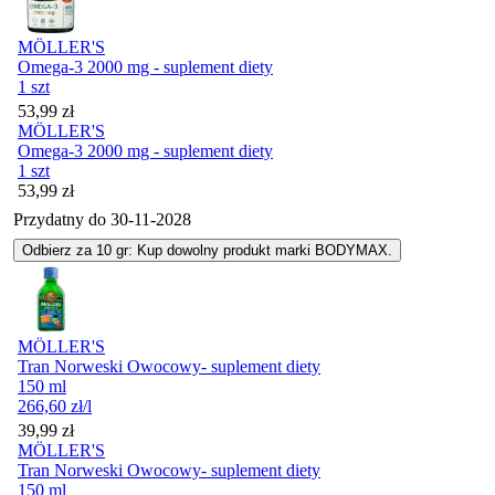
MÖLLER'S
Omega-3 2000 mg - suplement diety
1 szt
Cena
53,99
zł
MÖLLER'S
Omega-3 2000 mg - suplement diety
1 szt
Cena
53,99
zł
Przydatny do
30-11-2028
Odbierz za 10 gr: Kup dowolny produkt marki BODYMAX.
MÖLLER'S
Tran Norweski Owocowy- suplement diety
150 ml
266,60
zł
/l
Cena
39,99
zł
MÖLLER'S
Tran Norweski Owocowy- suplement diety
150 ml