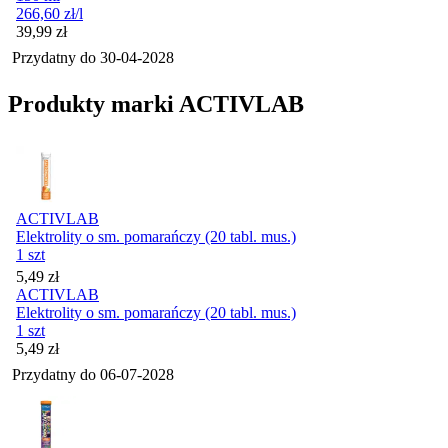
266,60
zł
/l
Cena
39,99
zł
Przydatny do
30-04-2028
Produkty marki ACTIVLAB
ACTIVLAB
Elektrolity o sm. pomarańczy (20 tabl. mus.)
1 szt
Cena
5,49
zł
ACTIVLAB
Elektrolity o sm. pomarańczy (20 tabl. mus.)
1 szt
Cena
5,49
zł
Przydatny do
06-07-2028