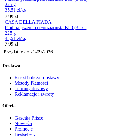
225 g
35,51
zł
/kg
Cena
7,99
zł
CASA DELLA PIADA
Piadina pszenna pełnoziarnista BIO (3 szt.)
225 g
35,51
zł
/kg
Cena
7,99
zł
Przydatny do
21-09-2026
Dostawa
Koszt i obszar dostawy
Metody Płatności
Terminy dostawy
Reklamacje i zwroty
Oferta
Gazetka Frisco
Nowości
Promocje
Bestsellery