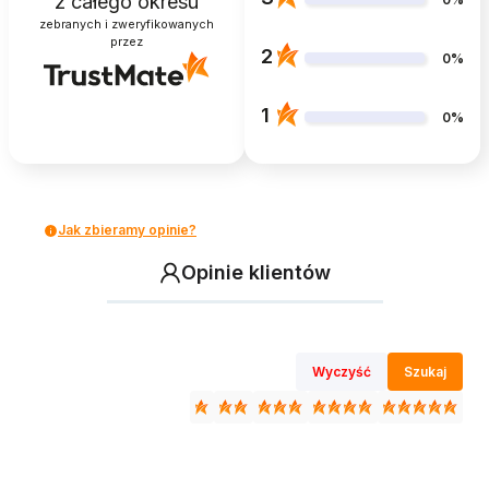
z całego okresu
zebranych i zweryfikowanych
przez
2
0%
1
0%
Jak zbieramy opinie?
Opinie klientów
Wyczyść
Szukaj