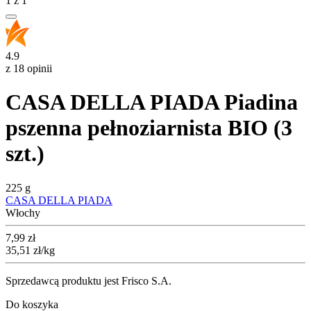
1
z
1
4.9
z 18 opinii
CASA DELLA PIADA Piadina
pszenna pełnoziarnista BIO (3
szt.)
225 g
CASA DELLA PIADA
Włochy
Cena
7,99
zł
35,51
zł
/kg
Sprzedawcą produktu jest Frisco S.A.
Do koszyka