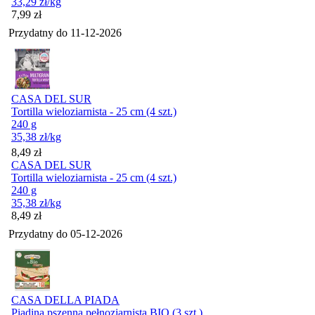
33,29
zł
/kg
Cena
7,99
zł
Przydatny do
11-12-2026
CASA DEL SUR
Tortilla wieloziarnista - 25 cm (4 szt.)
240 g
35,38
zł
/kg
Cena
8,49
zł
CASA DEL SUR
Tortilla wieloziarnista - 25 cm (4 szt.)
240 g
35,38
zł
/kg
Cena
8,49
zł
Przydatny do
05-12-2026
CASA DELLA PIADA
Piadina pszenna pełnoziarnista BIO (3 szt.)