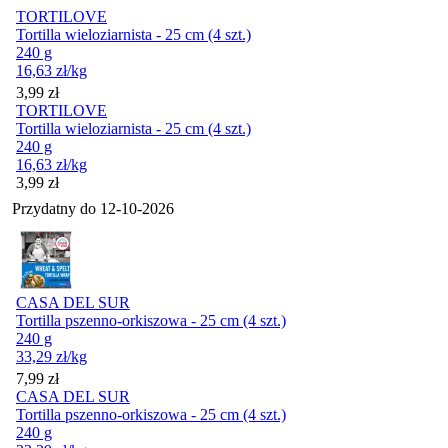
TORTILOVE
Tortilla wieloziarnista - 25 cm (4 szt.)
240 g
16,63
zł
/kg
Cena
3,99
zł
TORTILOVE
Tortilla wieloziarnista - 25 cm (4 szt.)
240 g
16,63
zł
/kg
Cena
3,99
zł
Przydatny do
12-10-2026
CASA DEL SUR
Tortilla pszenno-orkiszowa - 25 cm (4 szt.)
240 g
33,29
zł
/kg
Cena
7,99
zł
CASA DEL SUR
Tortilla pszenno-orkiszowa - 25 cm (4 szt.)
240 g