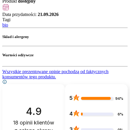
Produkt
dostępny
Data przydatności:
21.09.2026
Tagi
bio
Skład i alergeny
Wartości odżywcze
Wszystkie prezentowane opinie pochodzą od faktycznych
konsumentów tego produktu.
5
94%
4.9
4
6%
18
opinii klientów
3
0%