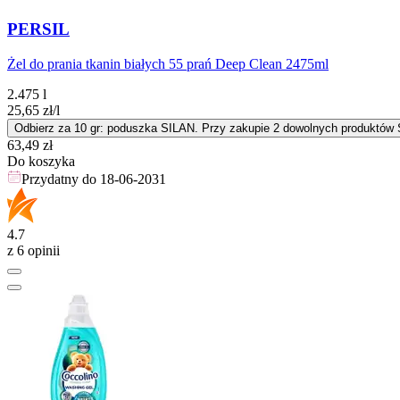
PERSIL
Żel do prania tkanin białych 55 prań Deep Clean 2475ml
2.475 l
25,65
zł
/l
Odbierz za 10 gr: poduszka SILAN. Przy zakupie 2 dowolnych produktów Si
Cena
63,49
zł
Do koszyka
Przydatny do
18-06-2031
4.7
z 6 opinii