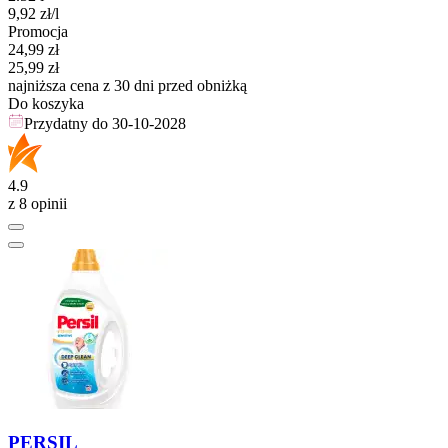
9,92
zł
/l
Promocja
Cena promocyjna
24,99
zł
25,99
zł
najniższa cena z 30 dni przed obniżką
Do koszyka
Przydatny do
30-10-2028
4.9
z 8 opinii
PERSIL