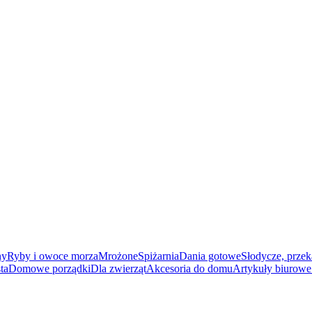
ny
Ryby i owoce morza
Mrożone
Spiżarnia
Dania gotowe
Słodycze, przek
ta
Domowe porządki
Dla zwierząt
Akcesoria do domu
Artykuły biurowe 