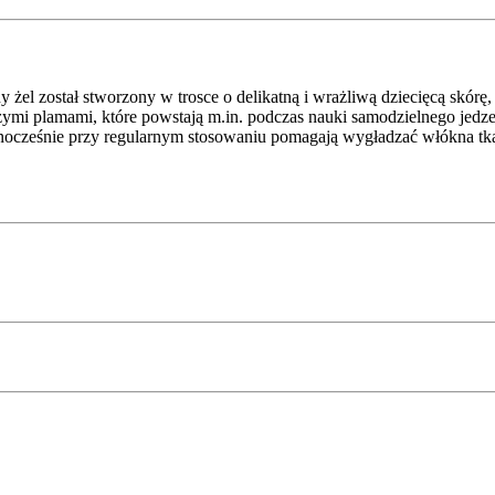
 żel został stworzony w trosce o delikatną i wrażliwą dziecięcą skórę, 
rwszymi plamami, które powstają m.in. podczas nauki samodzielnego jed
nocześnie przy regularnym stosowaniu pomagają wygładzać włókna tk