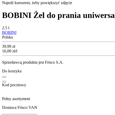
Najedź kursorem, żeby powiększyć zdjęcie
BOBINI Żel do prania uniwersa
2.5 l
BOBINI
Polska
Cena
39,99
zł
16,00
zł
/l
Sprzedawcą produktu jest Frisco S.A.
Do koszyka
Kod pocztowy
Pełny asortyment
Dostawa Frisco VAN