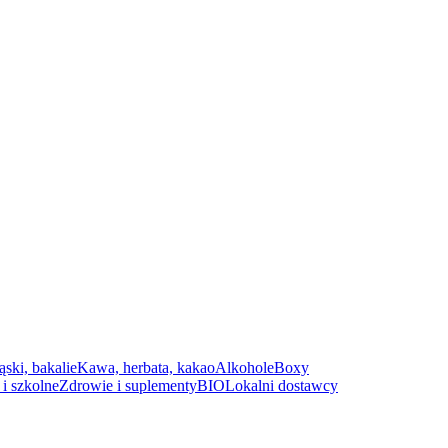
ąski, bakalie
Kawa, herbata, kakao
Alkohole
Boxy
i szkolne
Zdrowie i suplementy
BIO
Lokalni dostawcy