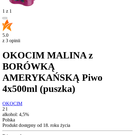
1
z
1
5.0
z 3 opinii
OKOCIM MALINA z
BORÓWKĄ
AMERYKAŃSKĄ Piwo
4x500ml (puszka)
OKOCIM
2 l
alkohol:
4,5%
Polska
Produkt dostępny od 18. roku życia