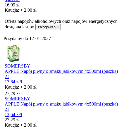
Cena
16,99
zł
Kaucja: + 2,00 zł
Oferta napojów alkoholowych oraz napojów energetycznych
dostępna jest po
.
zalogowaniu
Przydatny do
12-01-2027
SOMERSBY
APPLE Napój piwny o smaku jabłkowym 4x500ml (puszka)
2 l
13,64
zł
/l
Kaucja: + 2,00 zł
Cena
27,29
zł
SOMERSBY
APPLE Napój piwny o smaku jabłkowym 4x500ml (puszka)
2 l
13,64
zł
/l
Cena
27,29
zł
Kaucja: + 2,00 zł