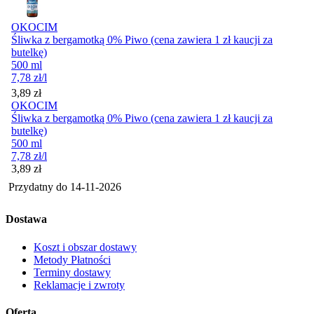
OKOCIM
Śliwka z bergamotką 0% Piwo (cena zawiera 1 zł kaucji za
butelkę)
500 ml
7,78
zł
/l
Cena
3,89
zł
OKOCIM
Śliwka z bergamotką 0% Piwo (cena zawiera 1 zł kaucji za
butelkę)
500 ml
7,78
zł
/l
Cena
3,89
zł
Przydatny do
14-11-2026
Dostawa
Koszt i obszar dostawy
Metody Płatności
Terminy dostawy
Reklamacje i zwroty
Oferta