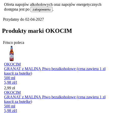
Oferta napojów alkoholowych oraz napojów energetycznych
dostępna jest po
.
zalogowaniu
Przydatny do
02-04-2027
Produkty marki OKOCIM
Frisco poleca
OKOCIM
GRANAT z MALINĄ Piwo bezalkoholowe (cena zawiera 1 zł
kaucji za butelkę)
500 ml
5,98
zł
/l
Cena
2,99
zł
OKOCIM
GRANAT z MALINĄ Piwo bezalkoholowe (cena zawiera 1 zł
kaucji za butelkę)
500 ml
5,98
zł
/l