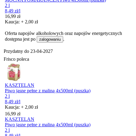
2 l
8,49
zł
/l
Cena
16,99
zł
Kaucja: + 2,00 zł
Oferta napojów alkoholowych oraz napojów energetycznych
dostępna jest po
.
zalogowaniu
Przydatny do
23-04-2027
Frisco poleca
KASZTELAN
Piwo jasne pełne z maliną 4x500ml (puszka)
2 l
8,49
zł
/l
Kaucja: + 2,00 zł
Cena
16,99
zł
KASZTELAN
Piwo jasne pełne z maliną 4x500ml (puszka)
2 l
8,49
zł
/l