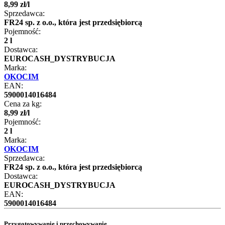
8
,
99
zł
/
l
Sprzedawca:
FR24 sp. z o.o., która jest przedsiębiorcą
Pojemność:
2 l
Dostawca:
EUROCASH_DYSTRYBUCJA
Marka:
OKOCIM
EAN:
5900014016484
Cena za kg:
8
,
99
zł
/
l
Pojemność:
2 l
Marka:
OKOCIM
Sprzedawca:
FR24 sp. z o.o., która jest przedsiębiorcą
Dostawca:
EUROCASH_DYSTRYBUCJA
EAN:
5900014016484
Przygotowywanie i przechowywanie