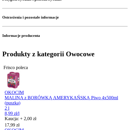
Ostrzeżenia i pozostałe informacje
Informacje producenta
Produkty z kategorii Owocowe
Frisco poleca
OKOCIM
MALINA z BORÓWKĄ AMERYKAŃSKĄ Piwo 4x500ml
(puszka)
2 l
8,99
zł
/l
Kaucja: + 2,00 zł
Cena
17,99
zł