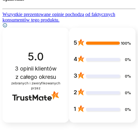
Wszystkie prezentowane opinie pochodzą od faktycznych
konsumentów tego produktu.
5
100%
5.0
4
0%
3
opinii klientów
3
z całego okresu
0%
zebranych i zweryfikowanych
przez
2
0%
1
0%