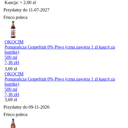
Kaucja: + 2,00 zł
Przydatny do
11-07-2027
Frisco poleca
OKOCIM
Pomarańcza Grapefruit 0% Piwo (cena zawiera 1 zł kaucji za
butelkę)
500 ml
7,38
zł
/l
Cena
3,69
zł
OKOCIM
Pomarańcza Grapefruit 0% Piwo (cena zawiera 1 zł kaucji za
butelkę)
500 ml
7,38
zł
/l
Cena
3,69
zł
Przydatny do
09-11-2026
Frisco poleca