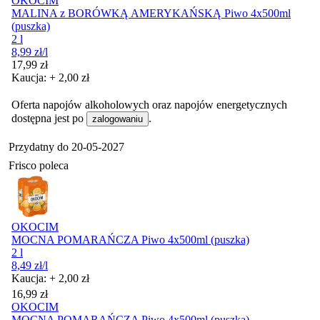
OKOCIM
MALINA z BORÓWKĄ AMERYKAŃSKĄ Piwo 4x500ml
(puszka)
2 l
8,99
zł
/l
Cena
17,99
zł
Kaucja: + 2,00 zł
Oferta napojów alkoholowych oraz napojów energetycznych
dostępna jest po
.
zalogowaniu
Przydatny do
20-05-2027
Frisco poleca
OKOCIM
MOCNA POMARAŃCZA Piwo 4x500ml (puszka)
2 l
8,49
zł
/l
Kaucja: + 2,00 zł
Cena
16,99
zł
OKOCIM
MOCNA POMARAŃCZA Piwo 4x500ml (puszka)