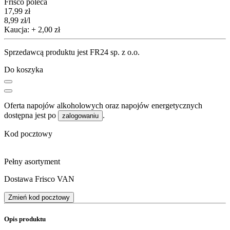
Frisco poleca
Cena
17,99
zł
8,99
zł
/l
Kaucja: + 2,00 zł
Sprzedawcą produktu jest FR24 sp. z o.o.
Do koszyka
Oferta napojów alkoholowych oraz napojów energetycznych
dostępna jest po
.
zalogowaniu
Kod pocztowy
Pełny asortyment
Dostawa Frisco VAN
Zmień kod pocztowy
Opis produktu