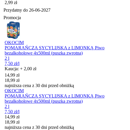
Cena
2,99
zł
Przydatny do
26-06-2027
Promocja
OKOCIM
POMARAŃCZA SYCYLIJSKA z LIMONKĄ Piwo
bezalkoholowe 4x500ml (puszka zwrotna)
2 l
7,50
zł
/l
Kaucja: + 2,00 zł
Cena promocyjna
14,99
zł
18,99
zł
najniższa cena z 30 dni przed obniżką
OKOCIM
POMARAŃCZA SYCYLIJSKA z LIMONKĄ Piwo
bezalkoholowe 4x500ml (puszka zwrotna)
2 l
7,50
zł
/l
Cena promocyjna
14,99
zł
18,99
zł
najniższa cena z 30 dni przed obniżką