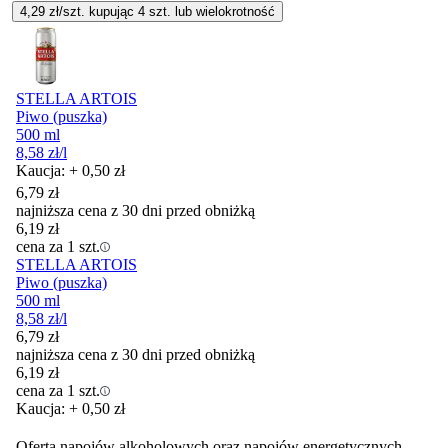
4,29
zł/szt. kupując
4
szt.
lub wielokrotność
STELLA ARTOIS
Piwo (puszka)
500 ml
8,58
zł
/l
Kaucja: + 0,50 zł
6,79
zł
najniższa cena z 30 dni przed obniżką
6,19
zł
cena za 1 szt.
STELLA ARTOIS
Piwo (puszka)
500 ml
8,58
zł
/l
6,79
zł
najniższa cena z 30 dni przed obniżką
6,19
zł
cena za 1 szt.
Kaucja: + 0,50 zł
Oferta napojów alkoholowych oraz napojów energetycznych