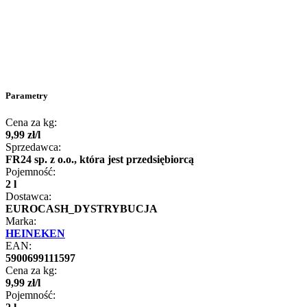
Parametry
Cena za kg:
9
,
99
zł
/
l
Sprzedawca:
FR24 sp. z o.o., która jest przedsiębiorcą
Pojemność:
2 l
Dostawca:
EUROCASH_DYSTRYBUCJA
Marka:
HEINEKEN
EAN:
5900699111597
Cena za kg:
9
,
99
zł
/
l
Pojemność: