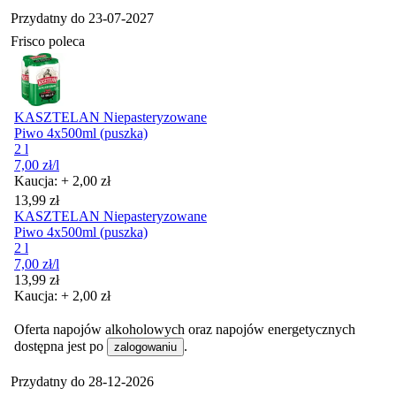
Przydatny do
23-07-2027
Frisco poleca
KASZTELAN Niepasteryzowane
Piwo 4x500ml (puszka)
2 l
7,00
zł
/l
Kaucja: + 2,00 zł
Cena
13,99
zł
KASZTELAN Niepasteryzowane
Piwo 4x500ml (puszka)
2 l
7,00
zł
/l
Cena
13,99
zł
Kaucja: + 2,00 zł
Oferta napojów alkoholowych oraz napojów energetycznych
dostępna jest po
.
zalogowaniu
Przydatny do
28-12-2026