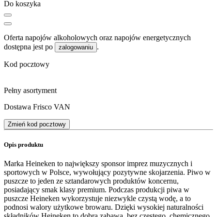
Do koszyka
Oferta napojów alkoholowych oraz napojów energetycznych
dostępna jest po
.
zalogowaniu
Kod pocztowy
Pełny asortyment
Dostawa Frisco VAN
Zmień kod pocztowy
Opis produktu
Marka Heineken to największy sponsor imprez muzycznych i
sportowych w Polsce, wywołujący pozytywne skojarzenia. Piwo w
puszcze to jeden ze sztandarowych produktów koncernu,
posiadający smak klasy premium. Podczas produkcji piwa w
puszcze Heineken wykorzystuje niezwykle czystą wodę, a to
podnosi walory użytkowe browaru. Dzięki wysokiej naturalności
składników Heineken to dobra zabawa, bez częstego, chemicznego