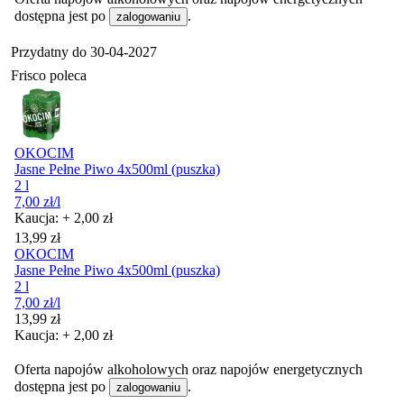
dostępna jest po
.
zalogowaniu
Przydatny do
30-04-2027
Frisco poleca
OKOCIM
Jasne Pełne Piwo 4x500ml (puszka)
2 l
7,00
zł
/l
Kaucja: + 2,00 zł
Cena
13,99
zł
OKOCIM
Jasne Pełne Piwo 4x500ml (puszka)
2 l
7,00
zł
/l
Cena
13,99
zł
Kaucja: + 2,00 zł
Oferta napojów alkoholowych oraz napojów energetycznych
dostępna jest po
.
zalogowaniu