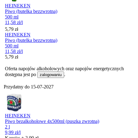
HEINEKEN
Piwo (butelka bezzwrotna)
500 ml
11,58
zł
/l
Cena
5,79
zł
HEINEKEN
Piwo (butelka bezzwrotna)
500 ml
11,58
zł
/l
Cena
5,79
zł
Oferta napojów alkoholowych oraz napojów energetycznych
dostępna jest po
.
zalogowaniu
Przydatny do
15-07-2027
HEINEKEN
Piwo bezalkoholowe 4x500ml (puszka zwrotna)
2 l
9,99
zł
/l
Kaucja: + 2,00 zł