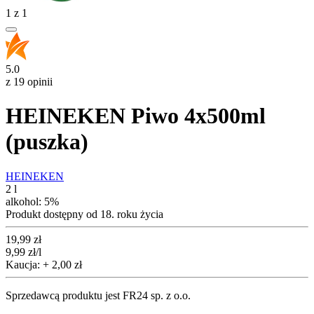
1
z
1
5.0
z 19 opinii
HEINEKEN Piwo 4x500ml
(puszka)
HEINEKEN
2 l
alkohol:
5%
Produkt dostępny od 18. roku życia
Cena
19,99
zł
9,99
zł
/l
Kaucja: + 2,00 zł
Sprzedawcą produktu jest FR24 sp. z o.o.