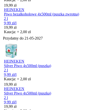
Cena
19,99
zł
HEINEKEN
Piwo bezalkoholowe 4x500ml (puszka zwrotna)
2 l
9,99
zł
/l
Cena
19,99
zł
Kaucja: + 2,00 zł
Przydatny do
21-05-2027
HEINEKEN
Silver Piwo 4x500ml (puszka)
2 l
9,99
zł
/l
Kaucja: + 2,00 zł
Cena
19,99
zł
HEINEKEN
Silver Piwo 4x500ml (puszka)
2 l
9,99
zł
/l
Cena
19,99
zł