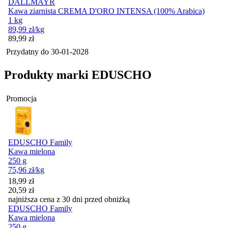
DALLMAYR
Kawa ziarnista CREMA D'ORO INTENSA (100% Arabica)
1 kg
89,99
zł
/kg
Cena
89,99
zł
Przydatny do
30-01-2028
Produkty marki EDUSCHO
Promocja
EDUSCHO Family
Kawa mielona
250 g
75,96
zł
/kg
Cena promocyjna
18,99
zł
20,59
zł
najniższa cena z 30 dni przed obniżką
EDUSCHO Family
Kawa mielona
250 g