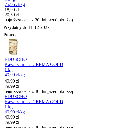
75,96
zł
/kg
Cena promocyjna
18,99
zł
20,59
zł
najniższa cena z 30 dni przed obniżką
Przydatny do
11-12-2027
Promocja
EDUSCHO
Kawa ziarnista CREMA GOLD
1 kg
49,99
zł
/kg
Cena promocyjna
49,99
zł
79,99
zł
najniższa cena z 30 dni przed obniżką
EDUSCHO
Kawa ziarnista CREMA GOLD
1 kg
49,99
zł
/kg
Cena promocyjna
49,99
zł
79,99
zł
najniższa cena z 30 dni przed obniżką