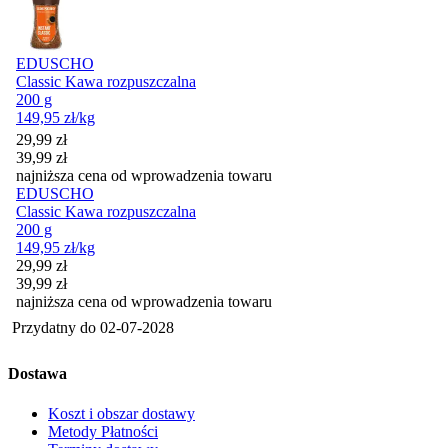
EDUSCHO
Classic Kawa rozpuszczalna
200 g
149,95
zł
/kg
Cena promocyjna
29,99
zł
39,99
zł
najniższa cena od wprowadzenia towaru
EDUSCHO
Classic Kawa rozpuszczalna
200 g
149,95
zł
/kg
Cena promocyjna
29,99
zł
39,99
zł
najniższa cena od wprowadzenia towaru
Przydatny do
02-07-2028
Dostawa
Koszt i obszar dostawy
Metody Płatności