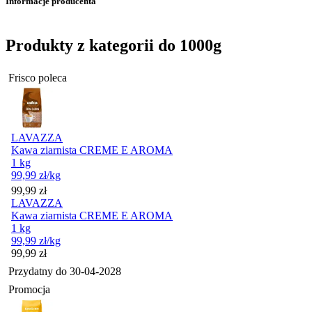
Informacje producenta
Produkty z kategorii do 1000g
Frisco poleca
LAVAZZA
Kawa ziarnista CREME E AROMA
1 kg
99,99
zł
/kg
Cena
99,99
zł
LAVAZZA
Kawa ziarnista CREME E AROMA
1 kg
99,99
zł
/kg
Cena
99,99
zł
Przydatny do
30-04-2028
Promocja