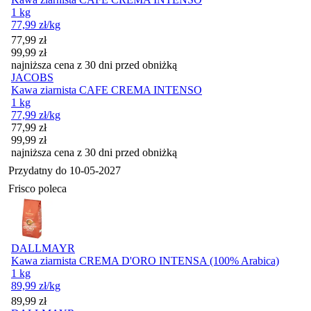
1 kg
77,99
zł
/kg
Cena promocyjna
77,99
zł
99,99
zł
najniższa cena z 30 dni przed obniżką
JACOBS
Kawa ziarnista CAFE CREMA INTENSO
1 kg
77,99
zł
/kg
Cena promocyjna
77,99
zł
99,99
zł
najniższa cena z 30 dni przed obniżką
Przydatny do
10-05-2027
Frisco poleca
DALLMAYR
Kawa ziarnista CREMA D'ORO INTENSA (100% Arabica)
1 kg
89,99
zł
/kg
Cena
89,99
zł