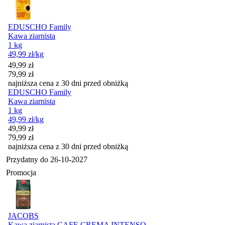
EDUSCHO Family
Kawa ziarnista
1 kg
49,99
zł
/kg
Cena promocyjna
49,99
zł
79,99
zł
najniższa cena z 30 dni przed obniżką
EDUSCHO Family
Kawa ziarnista
1 kg
49,99
zł
/kg
Cena promocyjna
49,99
zł
79,99
zł
najniższa cena z 30 dni przed obniżką
Przydatny do
26-10-2027
Promocja
JACOBS
Kawa ziarnista CAFE CREMA INTENSO