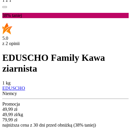
1
z
1
38%
taniej
5.0
z 2 opinii
EDUSCHO Family Kawa
ziarnista
1 kg
EDUSCHO
Niemcy
Promocja
Cena promocyjna
49,99
zł
49,99
zł
/kg
79,99
zł
najniższa cena z 30 dni przed obniżką (38% taniej)