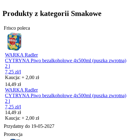
Produkty z kategorii Smakowe
Frisco poleca
WARKA Radler
CYTRYNA Piwo bezalkoholowe 4x500ml (puszka zwrotna)
2 l
7,25
zł
/l
Kaucja: + 2,00 zł
Cena
14,49
zł
WARKA Radler
CYTRYNA Piwo bezalkoholowe 4x500ml (puszka zwrotna)
2 l
7,25
zł
/l
Cena
14,49
zł
Kaucja: + 2,00 zł
Przydatny do
19-05-2027
Promocja