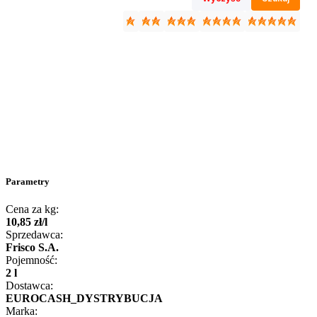
Parametry
Cena za kg:
10
,
85
zł
/
l
Sprzedawca:
Frisco S.A.
Pojemność:
2 l
Dostawca:
EUROCASH_DYSTRYBUCJA
Marka: