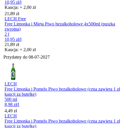
10,95
zł
/l
Kaucja: + 2,00 zł
Cena
21,89
zł
LECH Free
Free Limonka i Mięta Piwo bezalkoholowe 4x500ml (puszka
zwrotna)
2 l
10,95
zł
/l
Cena
21,89
zł
Kaucja: + 2,00 zł
Przydatny do
08-07-2027
LECH
Free Limonka i Pomelo Piwo bezalkoholowe (cena zawiera 1 zł
kaucji za butelkę)
500 ml
8,98
zł
/l
Cena
4,49
zł
LECH
Free Limonka i Pomelo Piwo bezalkoholowe (cena zawiera 1 zł
kaucji za butelkę)