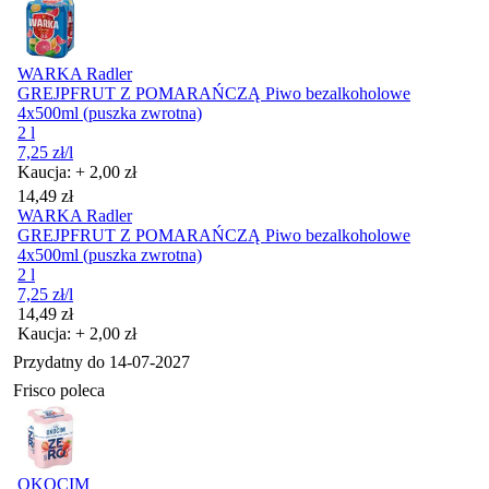
WARKA Radler
GREJPFRUT Z POMARAŃCZĄ Piwo bezalkoholowe
4x500ml (puszka zwrotna)
2 l
7,25
zł
/l
Kaucja: + 2,00 zł
Cena
14,49
zł
WARKA Radler
GREJPFRUT Z POMARAŃCZĄ Piwo bezalkoholowe
4x500ml (puszka zwrotna)
2 l
7,25
zł
/l
Cena
14,49
zł
Kaucja: + 2,00 zł
Przydatny do
14-07-2027
Frisco poleca
OKOCIM