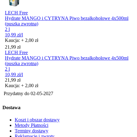
LECH Free
Hydrate MANGO i CYTRYNA Piwo bezalkoholowe 4x500ml
(puszka zwrotna)
2 l
10,99
zł
/l
Kaucja: + 2,00 zł
Cena
21,99
zł
LECH Free
Hydrate MANGO i CYTRYNA Piwo bezalkoholowe 4x500ml
(puszka zwrotna)
2 l
10,99
zł
/l
Cena
21,99
zł
Kaucja: + 2,00 zł
Przydatny do
02-05-2027
Dostawa
Koszt i obszar dostawy
Metody Płatności
Terminy dostawy
Reklamacje i zwroty