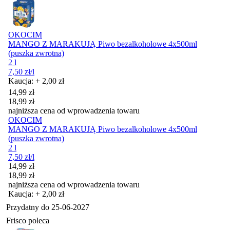
OKOCIM
MANGO Z MARAKUJĄ Piwo bezalkoholowe 4x500ml
(puszka zwrotna)
2 l
7,50
zł
/l
Kaucja: + 2,00 zł
Cena promocyjna
14,99
zł
18,99
zł
najniższa cena od wprowadzenia towaru
OKOCIM
MANGO Z MARAKUJĄ Piwo bezalkoholowe 4x500ml
(puszka zwrotna)
2 l
7,50
zł
/l
Cena promocyjna
14,99
zł
18,99
zł
najniższa cena od wprowadzenia towaru
Kaucja: + 2,00 zł
Przydatny do
25-06-2027
Frisco poleca