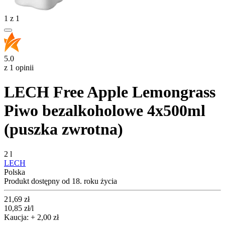
1
z
1
5.0
z 1 opinii
LECH Free Apple Lemongrass
Piwo bezalkoholowe 4x500ml
(puszka zwrotna)
2 l
LECH
Polska
Produkt dostępny od 18. roku życia
Cena
21,69
zł
10,85
zł
/l
Kaucja: + 2,00 zł