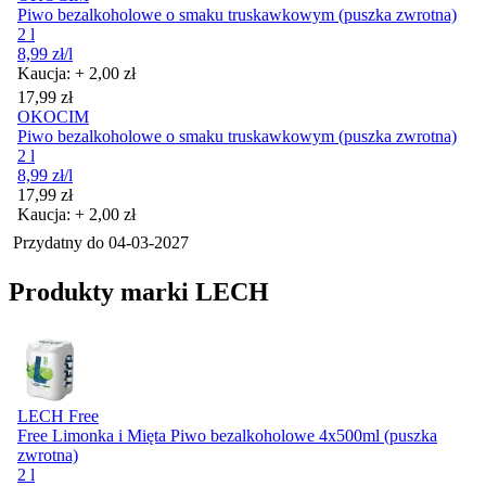
Piwo bezalkoholowe o smaku truskawkowym (puszka zwrotna)
2 l
8,99
zł
/l
Kaucja: + 2,00 zł
Cena
17,99
zł
OKOCIM
Piwo bezalkoholowe o smaku truskawkowym (puszka zwrotna)
2 l
8,99
zł
/l
Cena
17,99
zł
Kaucja: + 2,00 zł
Przydatny do
04-03-2027
Produkty marki LECH
LECH Free
Free Limonka i Mięta Piwo bezalkoholowe 4x500ml (puszka
zwrotna)
2 l