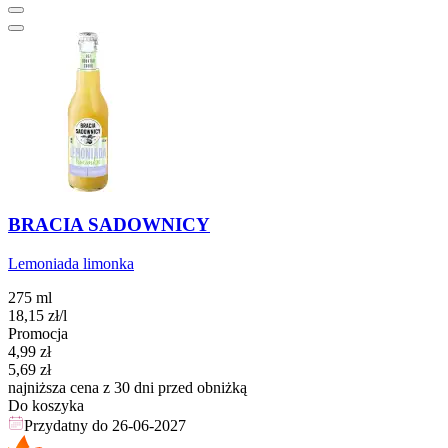
BRACIA SADOWNICY
Lemoniada limonka
275 ml
18,15
zł
/l
Promocja
Cena promocyjna
4,99
zł
5,69
zł
najniższa cena z 30 dni przed obniżką
Do koszyka
Przydatny do
26-06-2027