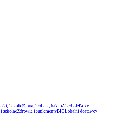
ąski, bakalie
Kawa, herbata, kakao
Alkohole
Boxy
i szkolne
Zdrowie i suplementy
BIO
Lokalni dostawcy