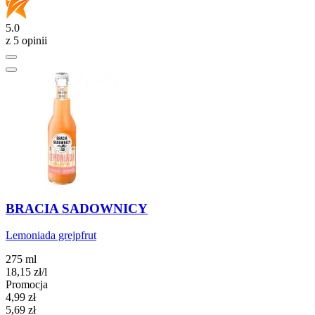
5.0
z 5 opinii
BRACIA SADOWNICY
Lemoniada grejpfrut
275 ml
18,15
zł
/l
Promocja
Cena promocyjna
4,99
zł
5,69
zł