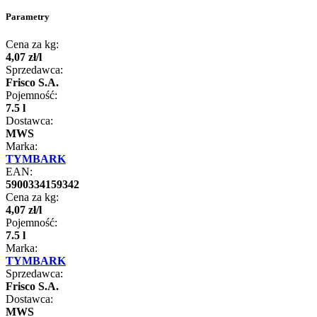
Parametry
Cena za kg:
4
,
07
zł
/
l
Sprzedawca:
Frisco S.A.
Pojemność:
7.5 l
Dostawca:
MWS
Marka:
TYMBARK
EAN:
5900334159342
Cena za kg:
4
,
07
zł
/
l
Pojemność:
7.5 l
Marka:
TYMBARK
Sprzedawca:
Frisco S.A.
Dostawca:
MWS