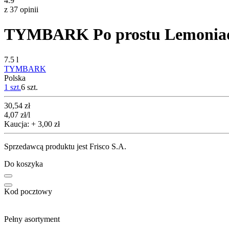
4.9
z 37 opinii
TYMBARK Po prostu Lemoniad
7.5 l
TYMBARK
Polska
1 szt.
6
szt.
Cena
30,54
zł
4,07
zł
/l
Kaucja: + 3,00 zł
Sprzedawcą produktu jest Frisco S.A.
Do koszyka
Kod pocztowy
Pełny asortyment