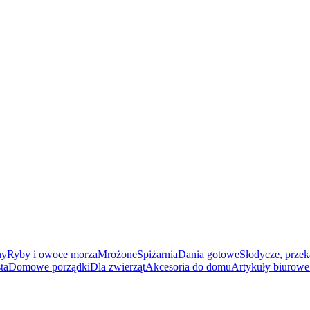
ny
Ryby i owoce morza
Mrożone
Spiżarnia
Dania gotowe
Słodycze, przek
ta
Domowe porządki
Dla zwierząt
Akcesoria do domu
Artykuły biurowe 