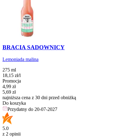
BRACIA SADOWNICY
Lemoniada malina
275 ml
18,15
zł
/l
Promocja
Cena promocyjna
4,99
zł
5,69
zł
najniższa cena z 30 dni przed obniżką
Do koszyka
Przydatny do
20-07-2027
5.0
z 2 opinii