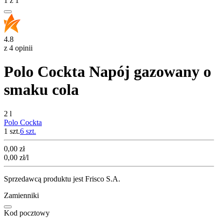
1
z
1
4.8
z 4 opinii
Polo Cockta Napój gazowany o
smaku cola
2 l
Polo Cockta
1 szt.
6
szt.
Cena
0,00
zł
0,00
zł
/l
Sprzedawcą produktu jest Frisco S.A.
Zamienniki
Kod pocztowy