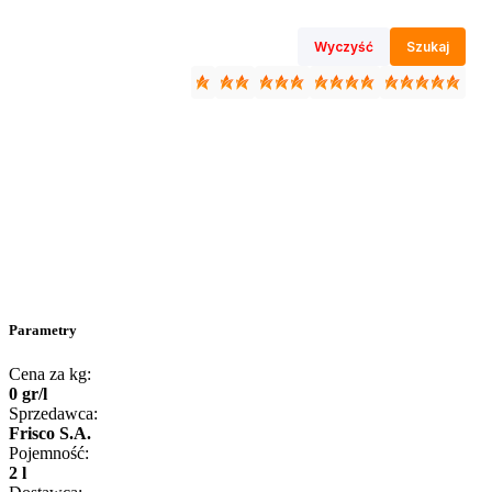
Wyczyść
Szukaj
Parametry
Cena za kg:
0
gr
/
l
Sprzedawca:
Frisco S.A.
Pojemność:
2 l