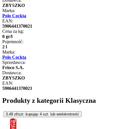
Dostawca:
ZBYSZKO
Marka:
Polo Cockta
EAN:
5906441370021
Cena za kg:
0
gr
/
l
Pojemność:
2 l
Marka:
Polo Cockta
Sprzedawca:
Frisco S.A.
Dostawca:
ZBYSZKO
EAN:
5906441370021
Produkty z kategorii Klasyczna
3,49
zł/szt. kupując
4
szt.
lub wielokrotność