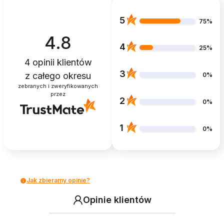
5
75%
4.8
4
25%
4
opinii klientów
3
z całego okresu
0%
zebranych i zweryfikowanych
przez
2
0%
1
0%
Jak zbieramy opinie?
Opinie klientów