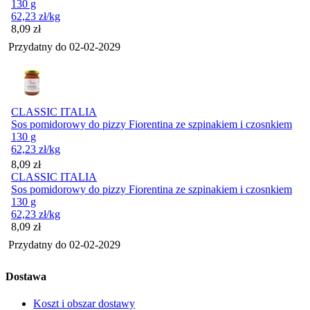
130 g
62,23
zł
/kg
Cena
8,09
zł
Przydatny do
02-02-2029
CLASSIC ITALIA
Sos pomidorowy do pizzy Fiorentina ze szpinakiem i czosnkiem
130 g
62,23
zł
/kg
Cena
8,09
zł
CLASSIC ITALIA
Sos pomidorowy do pizzy Fiorentina ze szpinakiem i czosnkiem
130 g
62,23
zł
/kg
Cena
8,09
zł
Przydatny do
02-02-2029
Dostawa
Koszt i obszar dostawy