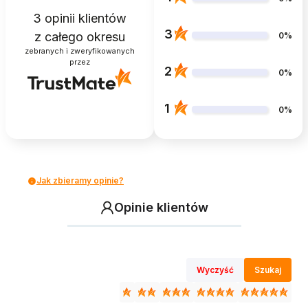
3
opinii klientów
3
z całego okresu
0%
zebranych i zweryfikowanych
przez
2
0%
1
0%
Jak zbieramy opinie?
Opinie klientów
Wyczyść
Szukaj