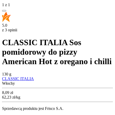
1
z
1
5.0
z 3 opinii
CLASSIC ITALIA Sos
pomidorowy do pizzy
American Hot z oregano i chilli
130 g
CLASSIC ITALIA
Włochy
Cena
8,09
zł
62,23
zł
/kg
Sprzedawcą produktu jest Frisco S.A.