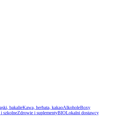
ąski, bakalie
Kawa, herbata, kakao
Alkohole
Boxy
i szkolne
Zdrowie i suplementy
BIO
Lokalni dostawcy