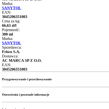
Marka:
SANYTOL
EAN:
3045206351003
Cena za kg:
66
,
63
zł
/
l
Pojemność:
300 ml
Marka:
SANYTOL
Sprzedawca:
Frisco S.A.
Dostawca:
AC MARCA SP Z O.O.
EAN:
3045206351003
Przygotowywanie i przechowywanie
Ostrzeżenia i pozostałe informacje