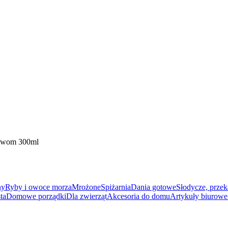
skwom 300ml
ny
Ryby i owoce morza
Mrożone
Spiżarnia
Dania gotowe
Słodycze, przek
ta
Domowe porządki
Dla zwierząt
Akcesoria do domu
Artykuły biurowe 