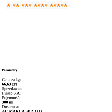
Parametry
Cena za kg:
66
,
63
zł
/
l
Sprzedawca:
Frisco S.A.
Pojemność:
300 ml
Dostawca:
AC MARCA SP Z O.O.