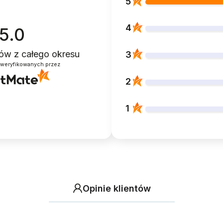
5
4
5.0
ntów
z całego okresu
3
zweryfikowanych przez
2
1
Opinie klientów