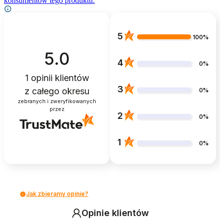
konsumentów tego produktu.
5
100%
5.0
4
0%
1
opinii klientów
3
z całego okresu
0%
zebranych i zweryfikowanych
przez
2
0%
1
0%
Jak zbieramy opinie?
Opinie klientów