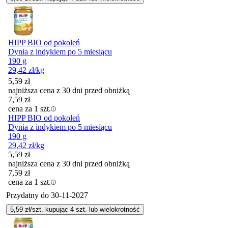
HIPP BIO od pokoleń
Dynia z indykiem po 5 miesiącu
190 g
29,42
zł
/kg
5,59
zł
najniższa cena z 30 dni przed obniżką
7,59
zł
cena za 1 szt.
HIPP BIO od pokoleń
Dynia z indykiem po 5 miesiącu
190 g
29,42
zł
/kg
5,59
zł
najniższa cena z 30 dni przed obniżką
7,59
zł
cena za 1 szt.
Przydatny do
30-11-2027
5,59
zł/szt. kupując
4
szt.
lub wielokrotność