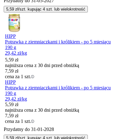
Przydatny do
31-05-2027
5,59
zł/szt. kupując
4
szt.
lub wielokrotność
HIPP
Potrawka z ziemniaczkami i królikiem - po 5 miesiącu
190 g
29,42
zł
/kg
5,59
zł
najniższa cena z 30 dni przed obniżką
7,59
zł
cena za 1 szt.
HIPP
Potrawka z ziemniaczkami i królikiem - po 5 miesiącu
190 g
29,42
zł
/kg
5,59
zł
najniższa cena z 30 dni przed obniżką
7,59
zł
cena za 1 szt.
Przydatny do
31-01-2028
5,59
zł/szt. kupując
4
szt.
lub wielokrotność