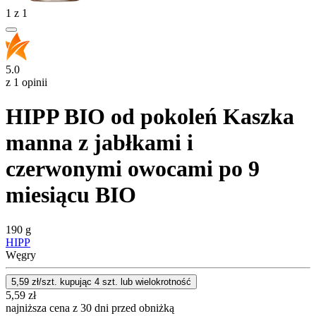
1
z
1
5.0
z 1 opinii
HIPP BIO od pokoleń Kaszka
manna z jabłkami i
czerwonymi owocami po 9
miesiącu BIO
190 g
HIPP
Węgry
5,59
zł/szt. kupując
4
szt.
lub wielokrotność
5,59
zł
najniższa cena z 30 dni przed obniżką