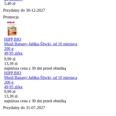
Cena
5,49
zł
Przydatny do
30-12-2027
Promocja
HIPP BIO
Musli Banany-Jabłka-Śliwki, od 10 miesiąca
200 g
49,95
zł
/kg
Cena promocyjna
9,99
zł
13,39
zł
najniższa cena z 30 dni przed obniżką
HIPP BIO
Musli Banany-Jabłka-Śliwki, od 10 miesiąca
200 g
49,95
zł
/kg
Cena promocyjna
9,99
zł
13,39
zł
najniższa cena z 30 dni przed obniżką
Przydatny do
31-07-2027