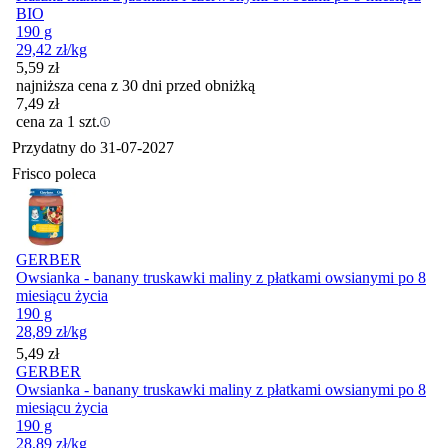
BIO
190 g
29,42
zł
/kg
5,59
zł
najniższa cena z 30 dni przed obniżką
7,49
zł
cena za 1 szt.
Przydatny do
31-07-2027
Frisco poleca
GERBER
Owsianka - banany truskawki maliny z płatkami owsianymi po 8
miesiącu życia
190 g
28,89
zł
/kg
Cena
5,49
zł
GERBER
Owsianka - banany truskawki maliny z płatkami owsianymi po 8
miesiącu życia
190 g
28,89
zł
/kg