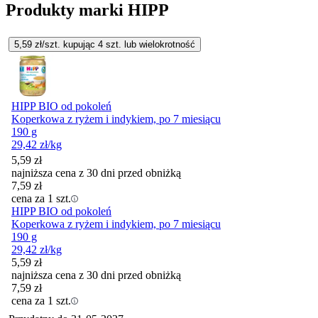
Produkty marki HIPP
5,59
zł/szt. kupując
4
szt.
lub wielokrotność
HIPP BIO od pokoleń
Koperkowa z ryżem i indykiem, po 7 miesiącu
190 g
29,42
zł
/kg
5,59
zł
najniższa cena z 30 dni przed obniżką
7,59
zł
cena za 1 szt.
HIPP BIO od pokoleń
Koperkowa z ryżem i indykiem, po 7 miesiącu
190 g
29,42
zł
/kg
5,59
zł
najniższa cena z 30 dni przed obniżką
7,59
zł
cena za 1 szt.