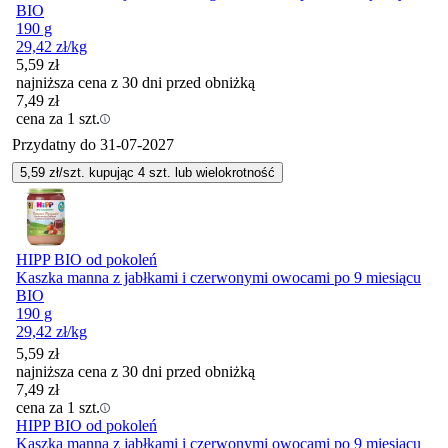
BIO
190 g
29,42
zł
/kg
5,59
zł
najniższa cena z 30 dni przed obniżką
7,49
zł
cena za 1 szt.
Przydatny do
31-07-2027
5,59
zł/szt. kupując
4
szt.
lub wielokrotność
HIPP BIO od pokoleń
Kaszka manna z jabłkami i czerwonymi owocami po 9 miesiącu
BIO
190 g
29,42
zł
/kg
5,59
zł
najniższa cena z 30 dni przed obniżką
7,49
zł
cena za 1 szt.
HIPP BIO od pokoleń
Kaszka manna z jabłkami i czerwonymi owocami po 9 miesiącu