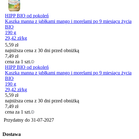
HIPP BIO od pokoleń
Kaszka manna z jabłkami mango i morelami po 9 miesiącu życia
BIO
190 g
29,42
zł
/kg
5,59
zł
najniższa cena z 30 dni przed obniżką
7,49
zł
cena za 1 szt.
HIPP BIO od pokoleń
Kaszka manna z jabłkami mango i morelami po 9 miesiącu życia
BIO
190 g
29,42
zł
/kg
5,59
zł
najniższa cena z 30 dni przed obniżką
7,49
zł
cena za 1 szt.
Przydatny do
31-07-2027
Dostawa