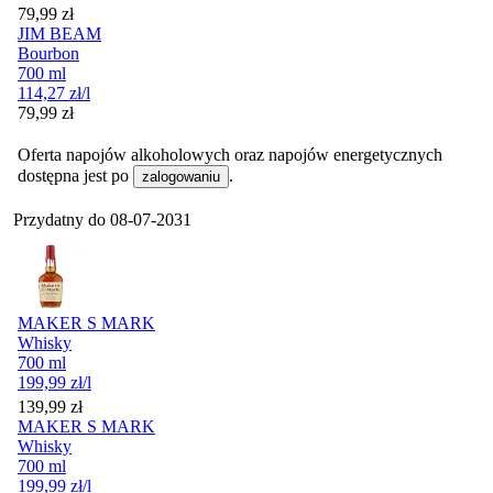
Cena
79,99
zł
JIM BEAM
Bourbon
700 ml
114,27
zł
/l
Cena
79,99
zł
Oferta napojów alkoholowych oraz napojów energetycznych
dostępna jest po
.
zalogowaniu
Przydatny do
08-07-2031
MAKER S MARK
Whisky
700 ml
199,99
zł
/l
Cena
139,99
zł
MAKER S MARK
Whisky
700 ml
199,99
zł
/l