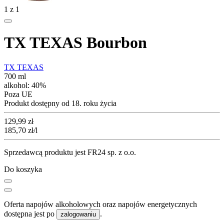
1
z
1
TX TEXAS Bourbon
TX TEXAS
700 ml
alkohol:
40%
Poza UE
Produkt dostępny od 18. roku życia
Cena
129,99
zł
185,70
zł
/l
Sprzedawcą produktu jest FR24 sp. z o.o.
Do koszyka
Oferta napojów alkoholowych oraz napojów energetycznych
dostępna jest po
.
zalogowaniu