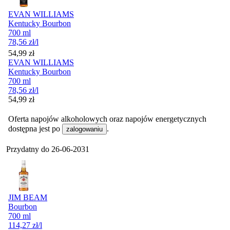
EVAN WILLIAMS
Kentucky Bourbon
700 ml
78,56
zł
/l
Cena
54,99
zł
EVAN WILLIAMS
Kentucky Bourbon
700 ml
78,56
zł
/l
Cena
54,99
zł
Oferta napojów alkoholowych oraz napojów energetycznych
dostępna jest po
.
zalogowaniu
Przydatny do
26-06-2031
JIM BEAM
Bourbon
700 ml
114,27
zł
/l