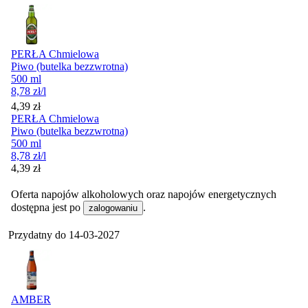
PERŁA Chmielowa
Piwo (butelka bezzwrotna)
500 ml
8,78
zł
/l
Cena
4,39
zł
PERŁA Chmielowa
Piwo (butelka bezzwrotna)
500 ml
8,78
zł
/l
Cena
4,39
zł
Oferta napojów alkoholowych oraz napojów energetycznych
dostępna jest po
.
zalogowaniu
Przydatny do
14-03-2027
AMBER