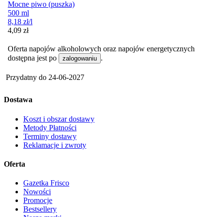
Mocne piwo (puszka)
500 ml
8,18
zł
/l
Cena
4,09
zł
Oferta napojów alkoholowych oraz napojów energetycznych
dostępna jest po
.
zalogowaniu
Przydatny do
24-06-2027
Dostawa
Koszt i obszar dostawy
Metody Płatności
Terminy dostawy
Reklamacje i zwroty
Oferta
Gazetka Frisco
Nowości
Promocje
Bestsellery