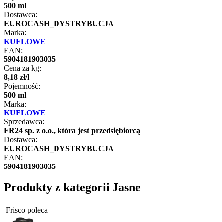
500 ml
Dostawca:
EUROCASH_DYSTRYBUCJA
Marka:
KUFLOWE
EAN:
5904181903035
Cena za kg:
8
,
18
zł
/
l
Pojemność:
500 ml
Marka:
KUFLOWE
Sprzedawca:
FR24 sp. z o.o., która jest przedsiębiorcą
Dostawca:
EUROCASH_DYSTRYBUCJA
EAN:
5904181903035
Produkty z kategorii Jasne
Frisco poleca