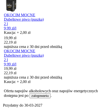
OKOCIM MOCNE
Dubeltowe piwo (puszka)
2 l
9,99
zł
/l
Kaucja: + 2,00 zł
Cena promocyjna
19,99
zł
22,19
zł
najniższa cena z 30 dni przed obniżką
OKOCIM MOCNE
Dubeltowe piwo (puszka)
2 l
9,99
zł
/l
Cena promocyjna
19,99
zł
22,19
zł
najniższa cena z 30 dni przed obniżką
Kaucja: + 2,00 zł
Oferta napojów alkoholowych oraz napojów energetycznych
dostępna jest po
.
zalogowaniu
Przydatny do
30-03-2027