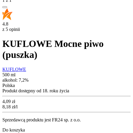
1
z
1
4.8
z 5 opinii
KUFLOWE Mocne piwo
(puszka)
KUFLOWE
500 ml
alkohol:
7,2%
Polska
Produkt dostępny od 18. roku życia
Cena
4,09
zł
8,18
zł
/l
Sprzedawcą produktu jest FR24 sp. z o.o.
Do koszyka