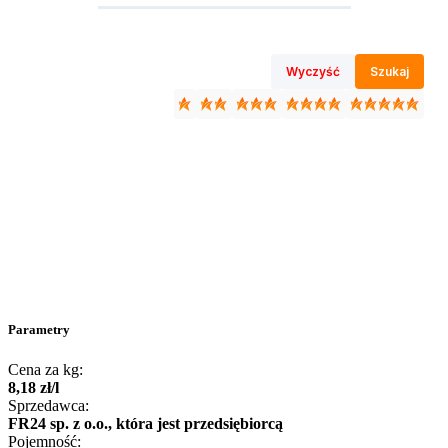
Wyczyść
Szukaj
Parametry
Cena za kg:
8
,
18
zł
/
l
Sprzedawca:
FR24 sp. z o.o., która jest przedsiębiorcą
Pojemność: