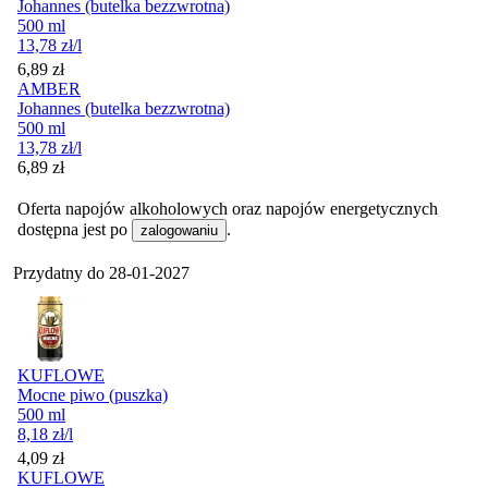
Johannes (butelka bezzwrotna)
500 ml
13,78
zł
/l
Cena
6,89
zł
AMBER
Johannes (butelka bezzwrotna)
500 ml
13,78
zł
/l
Cena
6,89
zł
Oferta napojów alkoholowych oraz napojów energetycznych
dostępna jest po
.
zalogowaniu
Przydatny do
28-01-2027
KUFLOWE
Mocne piwo (puszka)
500 ml
8,18
zł
/l
Cena
4,09
zł
KUFLOWE