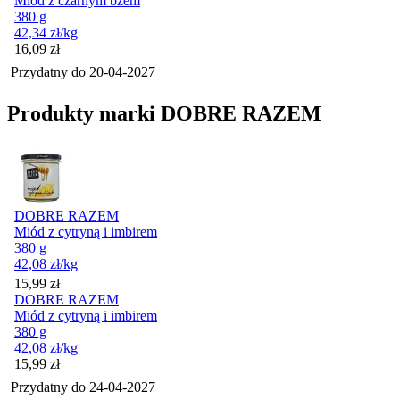
Miód z czarnym bzem
380 g
42,34
zł
/kg
Cena
16,09
zł
Przydatny do
20-04-2027
Produkty marki DOBRE RAZEM
DOBRE RAZEM
Miód z cytryną i imbirem
380 g
42,08
zł
/kg
Cena
15,99
zł
DOBRE RAZEM
Miód z cytryną i imbirem
380 g
42,08
zł
/kg
Cena
15,99
zł
Przydatny do
24-04-2027