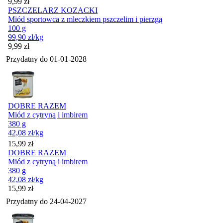
Cena
9,99
zł
PSZCZELARZ KOZACKI
Miód sportowca z mleczkiem pszczelim i pierzgą
100 g
99,90
zł
/kg
Cena
9,99
zł
Przydatny do
01-01-2028
DOBRE RAZEM
Miód z cytryną i imbirem
380 g
42,08
zł
/kg
Cena
15,99
zł
DOBRE RAZEM
Miód z cytryną i imbirem
380 g
42,08
zł
/kg
Cena
15,99
zł
Przydatny do
24-04-2027