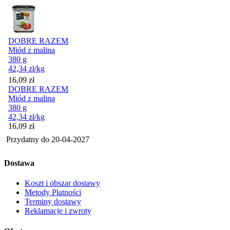
DOBRE RAZEM
Miód z maliną
380 g
42,34
zł
/kg
Cena
16,09
zł
DOBRE RAZEM
Miód z maliną
380 g
42,34
zł
/kg
Cena
16,09
zł
Przydatny do
20-04-2027
Dostawa
Koszt i obszar dostawy
Metody Płatności
Terminy dostawy
Reklamacje i zwroty