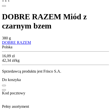
1
z
1
DOBRE RAZEM Miód z
czarnym bzem
380 g
DOBRE RAZEM
Polska
Cena
16,09
zł
42,34
zł
/kg
Sprzedawcą produktu jest Frisco S.A.
Do koszyka
Kod pocztowy
Pełny asortyment