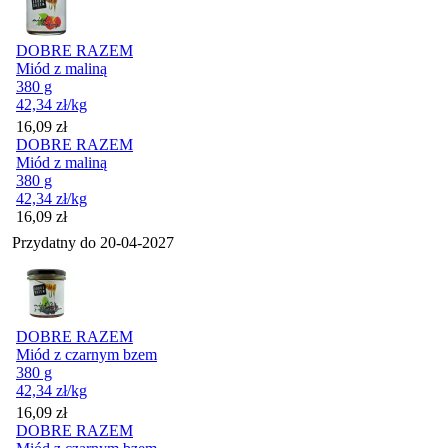
DOBRE RAZEM
Miód z maliną
380 g
42,34
zł
/kg
Cena
16,09
zł
DOBRE RAZEM
Miód z maliną
380 g
42,34
zł
/kg
Cena
16,09
zł
Przydatny do
20-04-2027
DOBRE RAZEM
Miód z czarnym bzem
380 g
42,34
zł
/kg
Cena
16,09
zł
DOBRE RAZEM