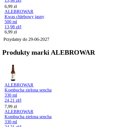
13,98
zł
/l
Cena
6,99
zł
ALEBROWAR
Kwas chlebowy jasny
500 ml
13,98
zł
/l
Cena
6,99
zł
Przydatny do
29-06-2027
Produkty marki ALEBROWAR
ALEBROWAR
Kombucha zielona sencha
330 ml
24,21
zł
/l
Cena
7,99
zł
ALEBROWAR
Kombucha zielona sencha
330 ml
24,21
zł
/l