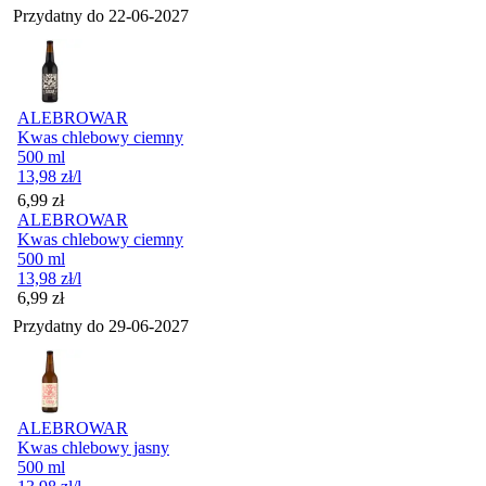
Przydatny do
22-06-2027
ALEBROWAR
Kwas chlebowy ciemny
500 ml
13,98
zł
/l
Cena
6,99
zł
ALEBROWAR
Kwas chlebowy ciemny
500 ml
13,98
zł
/l
Cena
6,99
zł
Przydatny do
29-06-2027
ALEBROWAR
Kwas chlebowy jasny
500 ml