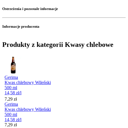
Ostrzeżenia i pozostałe informacje
Informacje producenta
Produkty z kategorii Kwasy chlebowe
Gerima
Kwas chlebowy Wileński
500 ml
14,58
zł
/l
Cena
7,29
zł
Gerima
Kwas chlebowy Wileński
500 ml
14,58
zł
/l
Cena
7,29
zł