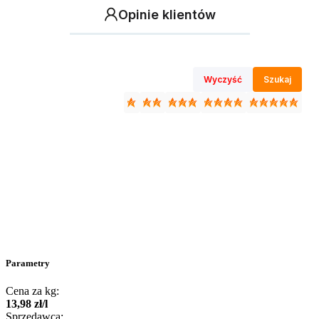
Opinie klientów
Wyczyść
Szukaj
Parametry
Cena za kg:
13
,
98
zł
/
l
Sprzedawca: