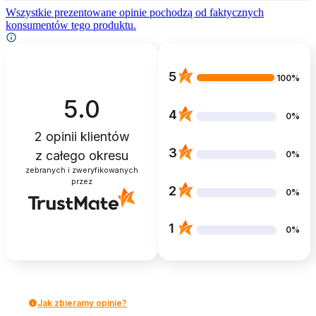
Wszystkie prezentowane opinie pochodzą od faktycznych
konsumentów tego produktu.
5
100%
5.0
4
0%
2
opinii klientów
3
z całego okresu
0%
zebranych i zweryfikowanych
przez
2
0%
1
0%
Jak zbieramy opinie?