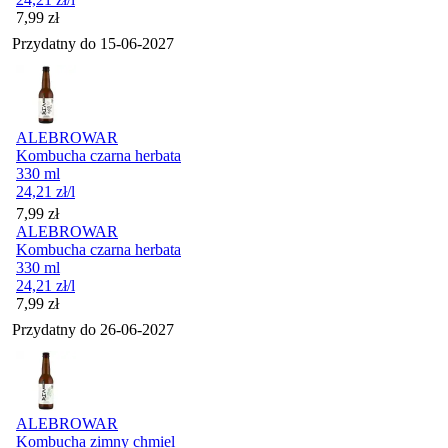
Cena
7,99
zł
Przydatny do
15-06-2027
ALEBROWAR
Kombucha czarna herbata
330 ml
24,21
zł
/l
Cena
7,99
zł
ALEBROWAR
Kombucha czarna herbata
330 ml
24,21
zł
/l
Cena
7,99
zł
Przydatny do
26-06-2027
ALEBROWAR
Kombucha zimny chmiel