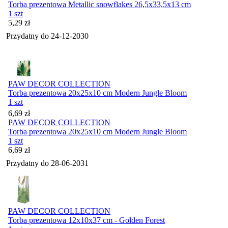
Torba prezentowa Metallic snowflakes 26,5x33,5x13 cm
1 szt
Cena
5,29
zł
Przydatny do
24-12-2030
PAW DECOR COLLECTION
Torba prezentowa 20x25x10 cm Modern Jungle Bloom
1 szt
Cena
6,69
zł
PAW DECOR COLLECTION
Torba prezentowa 20x25x10 cm Modern Jungle Bloom
1 szt
Cena
6,69
zł
Przydatny do
28-06-2031
PAW DECOR COLLECTION
Torba prezentowa 12x10x37 cm - Golden Forest