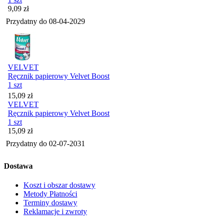
Cena
9,09
zł
Przydatny do
08-04-2029
VELVET
Ręcznik papierowy Velvet Boost
1 szt
Cena
15,09
zł
VELVET
Ręcznik papierowy Velvet Boost
1 szt
Cena
15,09
zł
Przydatny do
02-07-2031
Dostawa
Koszt i obszar dostawy
Metody Płatności
Terminy dostawy
Reklamacje i zwroty