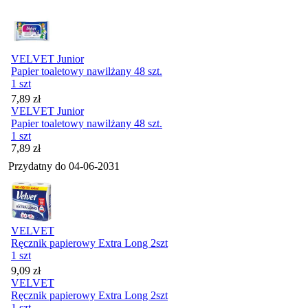
VELVET Junior
Papier toaletowy nawilżany 48 szt.
1 szt
Cena
7,89
zł
VELVET Junior
Papier toaletowy nawilżany 48 szt.
1 szt
Cena
7,89
zł
Przydatny do
04-06-2031
VELVET
Ręcznik papierowy Extra Long 2szt
1 szt
Cena
9,09
zł
VELVET
Ręcznik papierowy Extra Long 2szt
1 szt