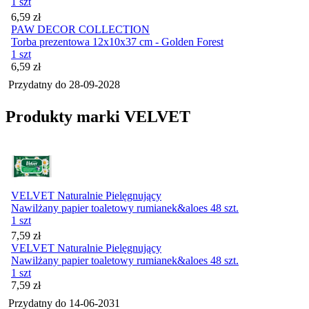
1 szt
Cena
6,59
zł
PAW DECOR COLLECTION
Torba prezentowa 12x10x37 cm - Golden Forest
1 szt
Cena
6,59
zł
Przydatny do
28-09-2028
Produkty marki VELVET
VELVET Naturalnie Pielęgnujący
Nawilżany papier toaletowy rumianek&aloes 48 szt.
1 szt
Cena
7,59
zł
VELVET Naturalnie Pielęgnujący
Nawilżany papier toaletowy rumianek&aloes 48 szt.
1 szt
Cena
7,59
zł
Przydatny do
14-06-2031