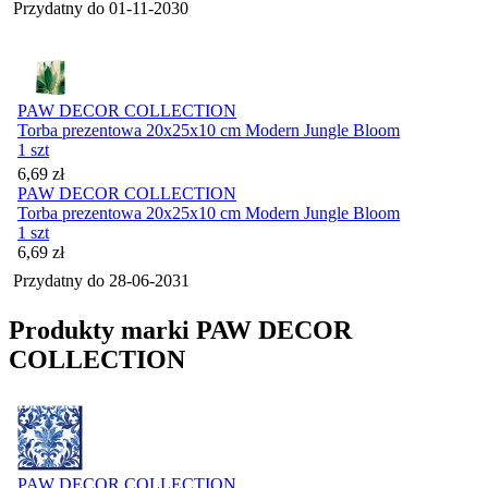
Przydatny do
01-11-2030
PAW DECOR COLLECTION
Torba prezentowa 20x25x10 cm Modern Jungle Bloom
1 szt
Cena
6,69
zł
PAW DECOR COLLECTION
Torba prezentowa 20x25x10 cm Modern Jungle Bloom
1 szt
Cena
6,69
zł
Przydatny do
28-06-2031
Produkty marki PAW DECOR
COLLECTION
PAW DECOR COLLECTION