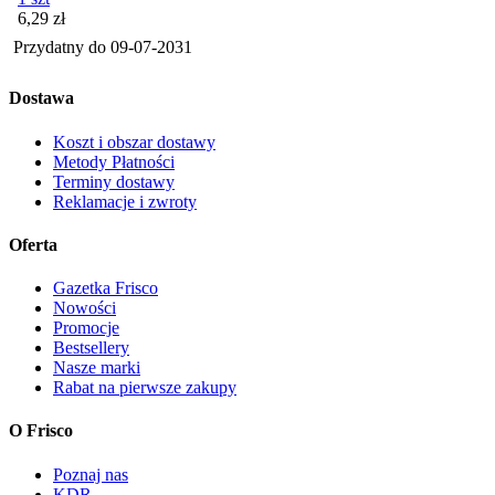
Cena
6,29
zł
Przydatny do
09-07-2031
Dostawa
Koszt i obszar dostawy
Metody Płatności
Terminy dostawy
Reklamacje i zwroty
Oferta
Gazetka Frisco
Nowości
Promocje
Bestsellery
Nasze marki
Rabat na pierwsze zakupy
O Frisco
Poznaj nas
KDR