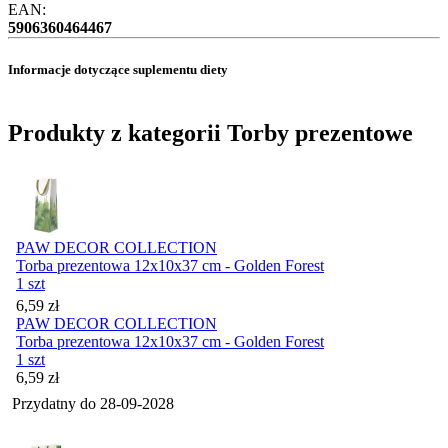
EAN:
5906360464467
Informacje dotyczące suplementu diety
Produkty z kategorii Torby prezentowe
PAW DECOR COLLECTION
Torba prezentowa 12x10x37 cm - Golden Forest
1 szt
Cena
6,59
zł
PAW DECOR COLLECTION
Torba prezentowa 12x10x37 cm - Golden Forest
1 szt
Cena
6,59
zł
Przydatny do
28-09-2028