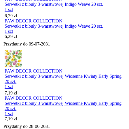
Serwetki z bibuły 3-warstwowej Indigo Weave 20 szt.
1 szt
Cena
6,29
zł
PAW DECOR COLLECTION
Serwetki z bibuły 3-warstwowej Indigo Weave 20 szt.
1 szt
Cena
6,29
zł
Przydatny do
09-07-2031
PAW DECOR COLLECTION
Serwetki z bibuły 3-warstwowej Wiosenne Kwiaty Early Spring
20 szt.
1 szt
Cena
7,19
zł
PAW DECOR COLLECTION
Serwetki z bibuły 3-warstwowej Wiosenne Kwiaty Early Spring
20 szt.
1 szt
Cena
7,19
zł
Przydatny do
28-06-2031