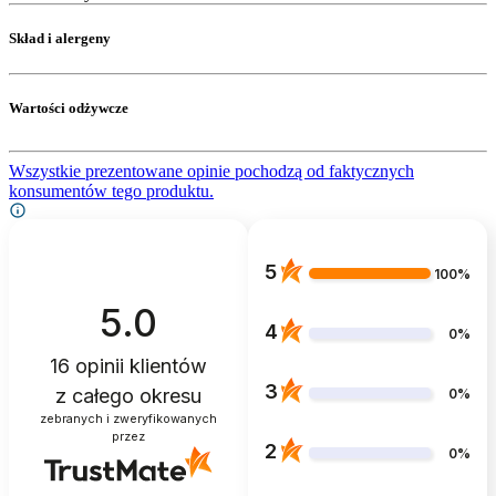
Skład i alergeny
Wartości odżywcze
Wszystkie prezentowane opinie pochodzą od faktycznych
konsumentów tego produktu.
5
100%
5.0
4
0%
16
opinii klientów
3
z całego okresu
0%
zebranych i zweryfikowanych
przez
2
0%