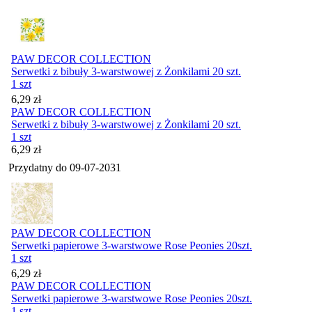
PAW DECOR COLLECTION
Serwetki z bibuły 3-warstwowej z Żonkilami 20 szt.
1 szt
Cena
6,29
zł
PAW DECOR COLLECTION
Serwetki z bibuły 3-warstwowej z Żonkilami 20 szt.
1 szt
Cena
6,29
zł
Przydatny do
09-07-2031
PAW DECOR COLLECTION
Serwetki papierowe 3-warstwowe Rose Peonies 20szt.
1 szt
Cena
6,29
zł
PAW DECOR COLLECTION
Serwetki papierowe 3-warstwowe Rose Peonies 20szt.
1 szt