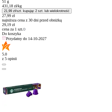
51 g
431,18
zł
/kg
21,99
zł/szt. kupując
2
szt.
lub wielokrotność
27,99
zł
najniższa cena z 30 dni przed obniżką
29,19
zł
cena za 1 szt.
Do koszyka
Przydatny do
14-10-2027
5.0
z 5 opinii