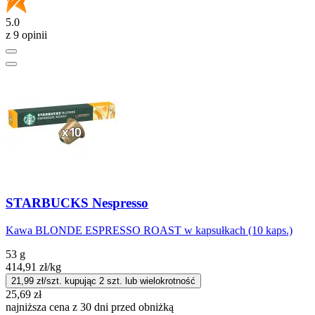
5.0
z 9 opinii
STARBUCKS Nespresso
Kawa BLONDE ESPRESSO ROAST w kapsułkach (10 kaps.)
53 g
414,91
zł
/kg
21,99
zł/szt. kupując
2
szt.
lub wielokrotność
25,69
zł
najniższa cena z 30 dni przed obniżką