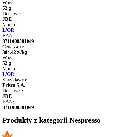
Waga:
52 g
Dostawca:
JDE
Marka:
L'OR
EAN:
8711000581049
Cena za kg:
384
,
42
zł
/
kg
Waga:
52 g
Marka:
L'OR
Sprzedawca:
Frisco S.A.
Dostawca:
JDE
EAN:
8711000581049
Produkty z kategorii Nespresso