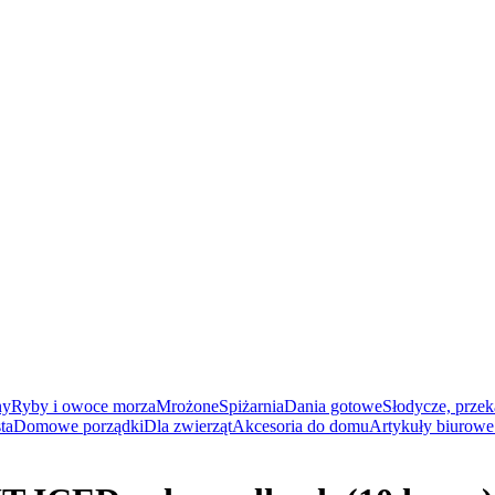
ny
Ryby i owoce morza
Mrożone
Spiżarnia
Dania gotowe
Słodycze, przek
ta
Domowe porządki
Dla zwierząt
Akcesoria do domu
Artykuły biurowe 