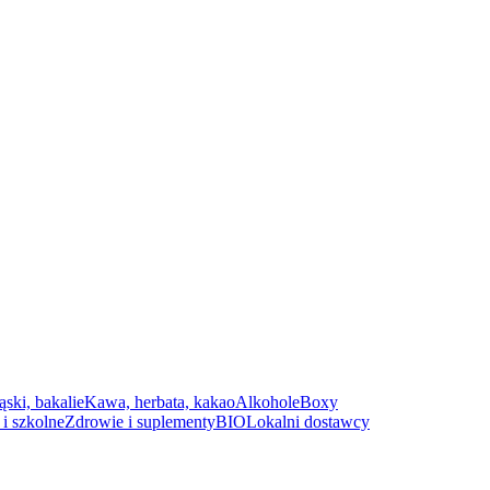
ąski, bakalie
Kawa, herbata, kakao
Alkohole
Boxy
i szkolne
Zdrowie i suplementy
BIO
Lokalni dostawcy