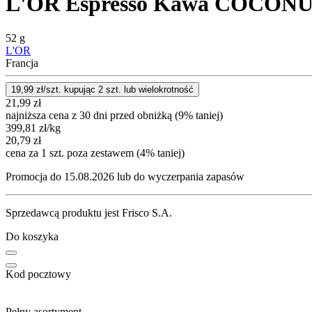
L'OR Espresso Kawa COCONUT 
52 g
L'OR
Francja
19,99
zł/szt. kupując
2
szt.
lub wielokrotność
21,99
zł
najniższa cena z 30 dni przed obniżką (9% taniej)
399,81
zł
/kg
20,79
zł
cena za 1 szt. poza zestawem (4% taniej)
Promocja do 15.08.2026 lub do wyczerpania zapasów
Sprzedawcą produktu jest Frisco S.A.
Do koszyka
Kod pocztowy
Pełny asortyment