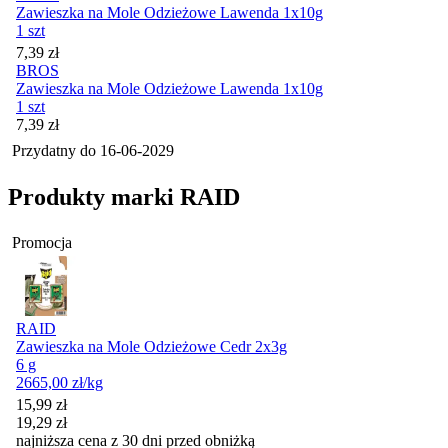
Zawieszka na Mole Odzieżowe Lawenda 1x10g
1 szt
Cena
7,39
zł
BROS
Zawieszka na Mole Odzieżowe Lawenda 1x10g
1 szt
Cena
7,39
zł
Przydatny do
16-06-2029
Produkty marki RAID
Promocja
RAID
Zawieszka na Mole Odzieżowe Cedr 2x3g
6 g
2665,00
zł
/kg
Cena promocyjna
15,99
zł
19,29
zł
najniższa cena z 30 dni przed obniżką