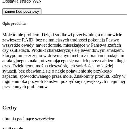
Dostawa Frisco VAN
Zmień kod pocztowy
Opis produktu
Mole to nie problem! Dzięki środkowi przeciw nim, a mianowicie
zawieszce RAID, bez najmniejszych trudności pokonają Pastwo
wszystkie owady, nawet dorosłe, mieszkające w Państwa szafach
czy szufladach. Produkt charakteryzuje się lawendowym smakiem,
którypo umieszczeniu w drewnianym meblu z ubraniami nadaje im
atrakcyjnego smaku, utrzymującego się na nich przez całkiem długi
czas. Dzięki temu można cieszyć się ich świeżością w każdej
sytuacji, bez obawiania się o nagłe pojawienie się przykrego
zapachu, spowodowanego przez mole. Znakomity produkt, który w
mgnieniu oka pozwoli Państwu pozbyć się największych i najmniej
przyjemnych problemów.
Cechy
ubrania pachnące szczęściem
zabija mole