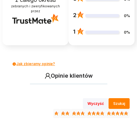
zebranych i zweryfikowanych
przez
2
0%
1
0%
Jak zbieramy opinie?
Opinie klientów
Wyczyść
Szukaj