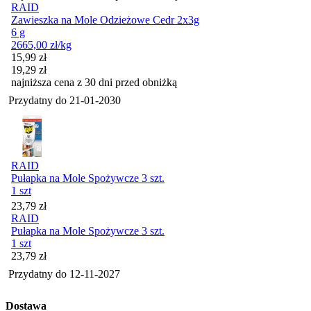
RAID
Zawieszka na Mole Odzieżowe Cedr 2x3g
6 g
2665,00
zł
/kg
Cena promocyjna
15,99
zł
19,29
zł
najniższa cena z 30 dni przed obniżką
Przydatny do
21-01-2030
RAID
Pułapka na Mole Spożywcze 3 szt.
1 szt
Cena
23,79
zł
RAID
Pułapka na Mole Spożywcze 3 szt.
1 szt
Cena
23,79
zł
Przydatny do
12-11-2027
Dostawa