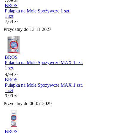
7,69
zł
BROS
Pułapka na Mole Spożywcze 1 szt.
1 szt
Cena
7,69
zł
Przydatny do
13-11-2027
BROS
Pułapka na Mole Spożywcze MAX 1 szt.
1 szt
Cena
9,99
zł
BROS
Pułapka na Mole Spożywcze MAX 1 szt.
1 szt
Cena
9,99
zł
Przydatny do
06-07-2029
BROS