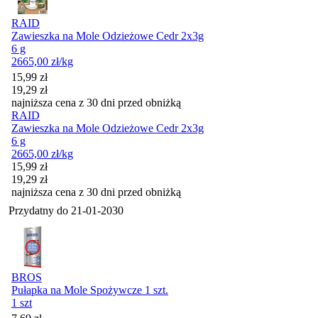
RAID
Zawieszka na Mole Odzieżowe Cedr 2x3g
6 g
2665,00
zł
/kg
Cena promocyjna
15,99
zł
19,29
zł
najniższa cena z 30 dni przed obniżką
RAID
Zawieszka na Mole Odzieżowe Cedr 2x3g
6 g
2665,00
zł
/kg
Cena promocyjna
15,99
zł
19,29
zł
najniższa cena z 30 dni przed obniżką
Przydatny do
21-01-2030
BROS
Pułapka na Mole Spożywcze 1 szt.
1 szt
Cena