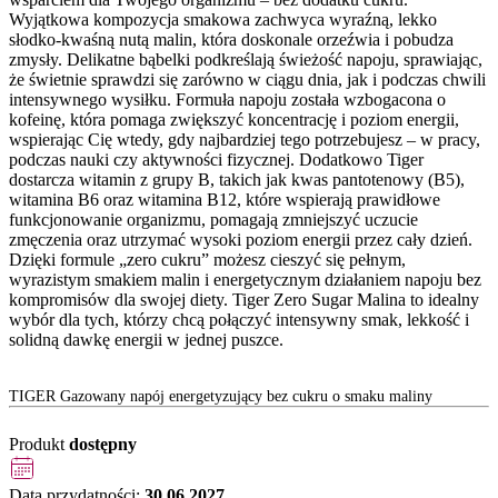
Wyjątkowa kompozycja smakowa zachwyca wyraźną, lekko
słodko-kwaśną nutą malin, która doskonale orzeźwia i pobudza
zmysły. Delikatne bąbelki podkreślają świeżość napoju, sprawiając,
że świetnie sprawdzi się zarówno w ciągu dnia, jak i podczas chwili
intensywnego wysiłku. Formuła napoju została wzbogacona o
kofeinę, która pomaga zwiększyć koncentrację i poziom energii,
wspierając Cię wtedy, gdy najbardziej tego potrzebujesz – w pracy,
podczas nauki czy aktywności fizycznej. Dodatkowo Tiger
dostarcza witamin z grupy B, takich jak kwas pantotenowy (B5),
witamina B6 oraz witamina B12, które wspierają prawidłowe
funkcjonowanie organizmu, pomagają zmniejszyć uczucie
zmęczenia oraz utrzymać wysoki poziom energii przez cały dzień.
Dzięki formule „zero cukru” możesz cieszyć się pełnym,
wyrazistym smakiem malin i energetycznym działaniem napoju bez
kompromisów dla swojej diety. Tiger Zero Sugar Malina to idealny
wybór dla tych, którzy chcą połączyć intensywny smak, lekkość i
solidną dawkę energii w jednej puszce.
TIGER Gazowany napój energetyzujący bez cukru o smaku maliny
Produkt
dostępny
Data przydatności:
30.06.2027