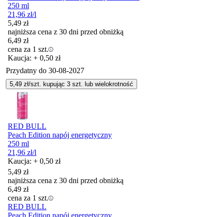
250 ml
21,96
zł
/l
5,49
zł
najniższa cena z 30 dni przed obniżką
6,49
zł
cena za 1 szt.
Kaucja: + 0,50 zł
Przydatny do
30-08-2027
5,49
zł/szt. kupując
3
szt.
lub wielokrotność
RED BULL
Peach Edition napój energetyczny
250 ml
21,96
zł
/l
Kaucja: + 0,50 zł
5,49
zł
najniższa cena z 30 dni przed obniżką
6,49
zł
cena za 1 szt.
RED BULL
Peach Edition napój energetyczny