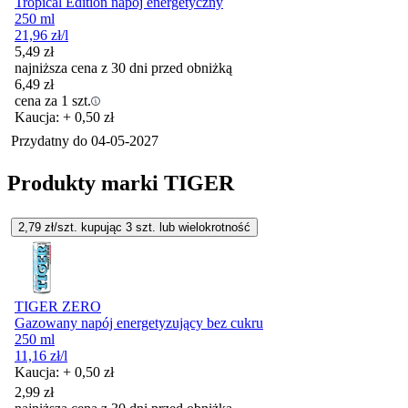
Tropical Edition napój energetyczny
250 ml
21,96
zł
/l
5,49
zł
najniższa cena z 30 dni przed obniżką
6,49
zł
cena za 1 szt.
Kaucja: + 0,50 zł
Przydatny do
04-05-2027
Produkty marki TIGER
2,79
zł/szt. kupując
3
szt.
lub wielokrotność
TIGER ZERO
Gazowany napój energetyzujący bez cukru
250 ml
11,16
zł
/l
Kaucja: + 0,50 zł
2,99
zł