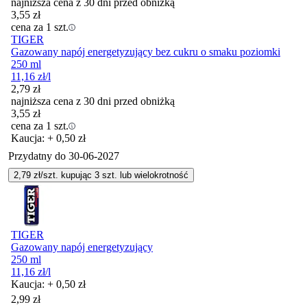
najniższa cena z 30 dni przed obniżką
3,55
zł
cena za 1 szt.
TIGER
Gazowany napój energetyzujący bez cukru o smaku poziomki
250 ml
11,16
zł
/l
2,79
zł
najniższa cena z 30 dni przed obniżką
3,55
zł
cena za 1 szt.
Kaucja: + 0,50 zł
Przydatny do
30-06-2027
2,79
zł/szt. kupując
3
szt.
lub wielokrotność
TIGER
Gazowany napój energetyzujący
250 ml
11,16
zł
/l
Kaucja: + 0,50 zł
2,99
zł