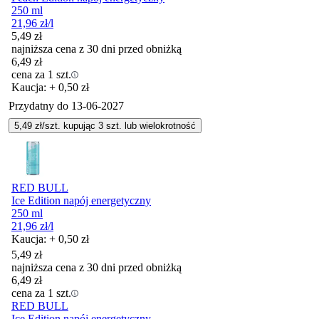
250 ml
21,96
zł
/l
5,49
zł
najniższa cena z 30 dni przed obniżką
6,49
zł
cena za 1 szt.
Kaucja: + 0,50 zł
Przydatny do
13-06-2027
5,49
zł/szt. kupując
3
szt.
lub wielokrotność
RED BULL
Ice Edition napój energetyczny
250 ml
21,96
zł
/l
Kaucja: + 0,50 zł
5,49
zł
najniższa cena z 30 dni przed obniżką
6,49
zł
cena za 1 szt.
RED BULL
Ice Edition napój energetyczny