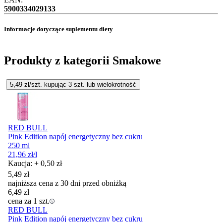
5900334029133
Informacje dotyczące suplementu diety
Produkty z kategorii Smakowe
5,49
zł/szt. kupując
3
szt.
lub wielokrotność
RED BULL
Pink Edition napój energetyczny bez cukru
250 ml
21,96
zł
/l
Kaucja: + 0,50 zł
5,49
zł
najniższa cena z 30 dni przed obniżką
6,49
zł
cena za 1 szt.
RED BULL
Pink Edition napój energetyczny bez cukru