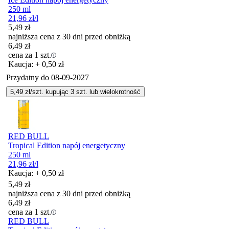
250 ml
21,96
zł
/l
5,49
zł
najniższa cena z 30 dni przed obniżką
6,49
zł
cena za 1 szt.
Kaucja: + 0,50 zł
Przydatny do
08-09-2027
5,49
zł/szt. kupując
3
szt.
lub wielokrotność
RED BULL
Tropical Edition napój energetyczny
250 ml
21,96
zł
/l
Kaucja: + 0,50 zł
5,49
zł
najniższa cena z 30 dni przed obniżką
6,49
zł
cena za 1 szt.
RED BULL