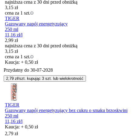
najniższa cena z 30 dni przed obniżką
3,15
zł
cena za 1 szt.
TIGER
Gazowany napój energetyzujący
250 ml
11,16
zł
/l
2,99
zł
najniższa cena z 30 dni przed obniżką
3,15
zł
cena za 1 szt.
Kaucja: + 0,50 zł
Przydatny do
30-07-2028
2,79
zł/szt. kupując
3
szt.
lub wielokrotność
TIGER
Gazowany napój energetyzujący bez cukru o smaku brzoskwini
250 ml
11,16
zł
/l
Kaucja: + 0,50 zł
2,79
zł