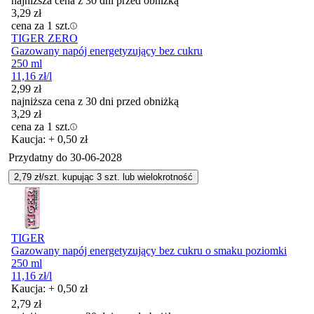
najniższa cena z 30 dni przed obniżką
3,29
zł
cena za 1 szt.
TIGER ZERO
Gazowany napój energetyzujący bez cukru
250 ml
11,16
zł
/l
2,99
zł
najniższa cena z 30 dni przed obniżką
3,29
zł
cena za 1 szt.
Kaucja: + 0,50 zł
Przydatny do
30-06-2028
2,79
zł/szt. kupując
3
szt.
lub wielokrotność
TIGER
Gazowany napój energetyzujący bez cukru o smaku poziomki
250 ml
11,16
zł
/l
Kaucja: + 0,50 zł
2,79
zł