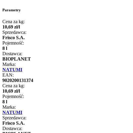
Parametry
Cena za kg:
10
,
69
zł
/
l
Sprzedawca:
Frisco S.A.
Pojemność:
8 l
Dostawca:
BIOPLANET
Marka:
NATUMI
EAN:
9020200131374
Cena za kg:
10
,
69
zł
/
l
Pojemność:
8 l
Marka:
NATUMI
Sprzedawca:
Frisco S.A.
Dostawca: