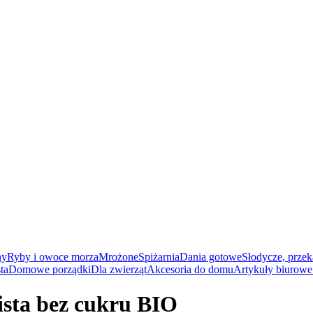
ny
Ryby i owoce morza
Mrożone
Spiżarnia
Dania gotowe
Słodycze, przek
ta
Domowe porządki
Dla zwierząt
Akcesoria do domu
Artykuły biurowe 
sta bez cukru BIO