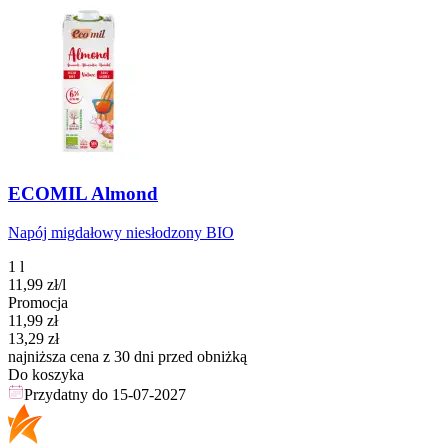
ECOMIL Almond
Napój migdałowy niesłodzony BIO
1 l
11,99
zł
/l
Promocja
Cena promocyjna
11,99
zł
13,29
zł
najniższa cena z 30 dni przed obniżką
Do koszyka
Przydatny do
15-07-2027