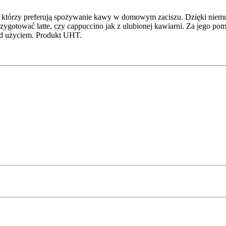
h, którzy preferują spożywanie kawy w domowym zaciszu. Dzięki niemu 
ygotować latte, czy cappuccino jak z ulubionej kawiarni. Za jego pomo
zed użyciem. Produkt UHT.