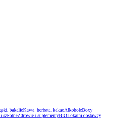
ąski, bakalie
Kawa, herbata, kakao
Alkohole
Boxy
i szkolne
Zdrowie i suplementy
BIO
Lokalni dostawcy