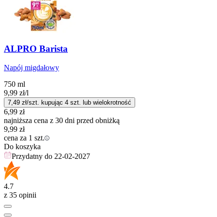
ALPRO Barista
Napój migdałowy
750 ml
9,99
zł
/l
7,49
zł/szt. kupując
4
szt.
lub wielokrotność
6,99
zł
najniższa cena z 30 dni przed obniżką
9,99
zł
cena za 1 szt.
Do koszyka
Przydatny do
22-02-2027
4.7
z 35 opinii