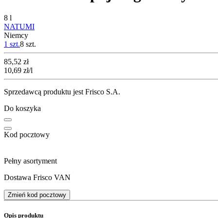
8 l
NATUMI
Niemcy
1 szt.
8
szt.
Cena
85,52
zł
10,69
zł
/l
Sprzedawcą produktu jest Frisco S.A.
Do koszyka
Kod pocztowy
Pełny asortyment
Dostawa Frisco VAN
Zmień kod pocztowy
Opis produktu