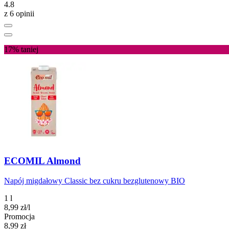
4.8
z 6 opinii
17%
taniej
ECOMIL Almond
Napój migdałowy Classic bez cukru bezglutenowy BIO
1 l
8,99
zł
/l
Promocja
Cena promocyjna
8,99
zł