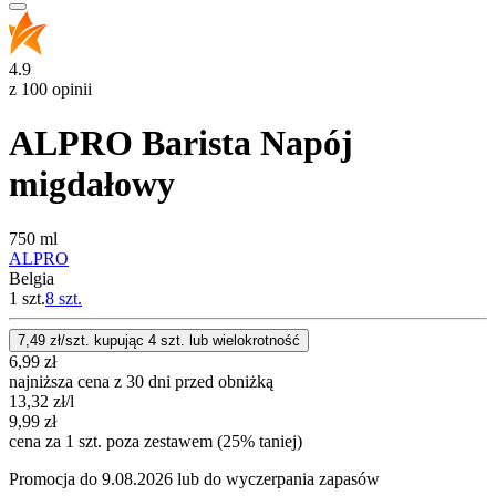
4.9
z 100 opinii
ALPRO Barista Napój
migdałowy
750 ml
ALPRO
Belgia
1 szt.
8
szt.
7,49
zł/szt. kupując
4
szt.
lub wielokrotność
6,99
zł
najniższa cena z 30 dni przed obniżką
13,32
zł
/l
9,99
zł
cena za 1 szt. poza zestawem (25% taniej)
Promocja do 9.08.2026 lub do wyczerpania zapasów