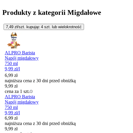
Produkty z kategorii Migdałowe
7,49
zł/szt. kupując
4
szt.
lub wielokrotność
ALPRO Barista
Napój migdałowy
750 ml
9,99
zł
/l
6,99
zł
najniższa cena z 30 dni przed obniżką
9,99
zł
cena za 1 szt.
ALPRO Barista
Napój migdałowy
750 ml
9,99
zł
/l
6,99
zł
najniższa cena z 30 dni przed obniżką
9,99
zł