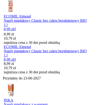
ECOMIL Almond
Napój migdałowy Classic bez cukru bezglutenowy BIO
1 l
8,99
zł
/l
Cena promocyjna
8,99
zł
10,79
zł
najniższa cena z 30 dni przed obniżką
ECOMIL Almond
Napój migdałowy Classic bez cukru bezglutenowy BIO
1 l
8,99
zł
/l
Cena promocyjna
8,99
zł
10,79
zł
najniższa cena z 30 dni przed obniżką
Przydatny do
23-06-2027
INKA
Napój migdałowy z wapniem