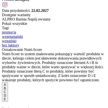
Data przydatności:
22.02.2027
Dostępne warianty
ALPRO Barista Napój owsiany
Pokaż wszystkie
Tagi
promocja
wegetariański
wegański
bez laktozy
Oznakowanie Nutri-Score
Nutri-Score to system znakowania pokazujący wartość produktu w
diecie, którego celem jest ułatwienie dokonywania prawidłowych
wyborów żywieniowych. Produkty oznaczone literami A i B to
produkty ważne w diecie, które warto spożywać w większej ilości.
Produkty oznaczone literą C to produkty, które powinny być
spożywane w sposób umiarkowany. Z kolei oznaczenie D i E
wskazuje produkty, których spożycie powinno być ograniczone.
A
B
C
D
E