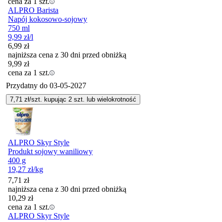
cena za 1 szt.
ALPRO Barista
Napój kokosowo-sojowy
750 ml
9,99
zł
/l
6,99
zł
najniższa cena z 30 dni przed obniżką
9,99
zł
cena za 1 szt.
Przydatny do
03-05-2027
7,71
zł/szt. kupując
2
szt.
lub wielokrotność
ALPRO Skyr Style
Produkt sojowy waniliowy
400 g
19,27
zł
/kg
7,71
zł
najniższa cena z 30 dni przed obniżką
10,29
zł
cena za 1 szt.
ALPRO Skyr Style