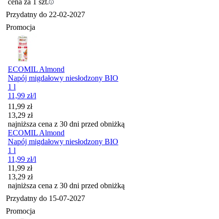
cena za 1 szt.
Przydatny do
22-02-2027
Promocja
ECOMIL Almond
Napój migdałowy niesłodzony BIO
1 l
11,99
zł
/l
Cena promocyjna
11,99
zł
13,29
zł
najniższa cena z 30 dni przed obniżką
ECOMIL Almond
Napój migdałowy niesłodzony BIO
1 l
11,99
zł
/l
Cena promocyjna
11,99
zł
13,29
zł
najniższa cena z 30 dni przed obniżką
Przydatny do
15-07-2027
Promocja