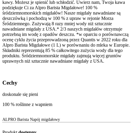
kawy. Możesz je spienić lub schłodzić. Uwierz nam, Twoja kawa
podziękuje Ci za Alpro Barista Migdałowe! 100 %
śródziemnomorskich migdałów! Nasze migdały nawadniane są
deszczówką i pochodzą w 100 % z upraw w rejonie Morza
Śródziemnego. Zużywają 8 razy mniej wody niż sztucznie
nawadniane migdały z USA.* 2/3 naszych migdałów otrzymuje
potrzebną im wodę z opadów deszczu. *w oparciu o porównawczą
ocenę cyklu życia przeprowadzoną przez Quantis w 2022 roku dla
Alpro Barista Migdałowe (1 L) w porównaniu do mleka w Europie.
Składniki reprezentują 85 % całkowitego zużycia wody dla tego
produktu. Śródziemnomorskie migdały zajmują więcej gruntów
uprawnych niż sztucznie nawadniane migdały z USA.
Cechy
doskonale się pieni
100 % roślinne z wapniem
ALPRO Barista Napój migdałowy
Produkt
dostępny