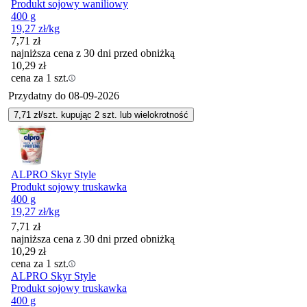
Produkt sojowy waniliowy
400 g
19,27
zł
/kg
7,71
zł
najniższa cena z 30 dni przed obniżką
10,29
zł
cena za 1 szt.
Przydatny do
08-09-2026
7,71
zł/szt. kupując
2
szt.
lub wielokrotność
ALPRO Skyr Style
Produkt sojowy truskawka
400 g
19,27
zł
/kg
7,71
zł
najniższa cena z 30 dni przed obniżką
10,29
zł
cena za 1 szt.
ALPRO Skyr Style
Produkt sojowy truskawka
400 g