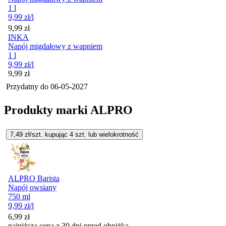
1 l
9,99
zł
/l
Cena
9,99
zł
INKA
Napój migdałowy z wapniem
1 l
9,99
zł
/l
Cena
9,99
zł
Przydatny do
06-05-2027
Produkty marki ALPRO
7,49
zł/szt. kupując
4
szt.
lub wielokrotność
ALPRO Barista
Napój owsiany
750 ml
9,99
zł
/l
6,99
zł
najniższa cena z 30 dni przed obniżką